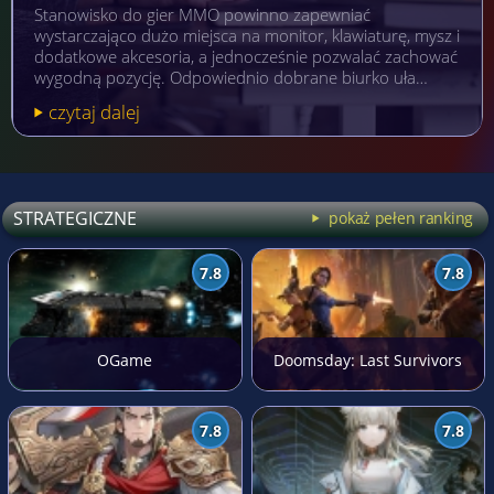
Stanowisko do gier MMO powinno zapewniać
wystarczająco dużo miejsca na monitor, klawiaturę, mysz i
dodatkowe akcesoria, a jednocześnie pozwalać zachować
wygodną pozycję. Odpowiednio dobrane biurko uła…
czytaj dalej
STRATEGICZNE
pokaż pełen ranking
7.8
7.8
OGame
Doomsday: Last Survivors
7.8
7.8