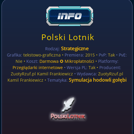
Polski Lotnik
Strategiczne
Rodzaj:
Grafika:
tekstowo-graficzna •
Premiera:
2015 •
PvP:
Tak
• PvE:
Nie •
Koszt:
Darmowa ✪ Mikropłatności
•
Platformy:
Przegłądarki internetowe
• Wersja PL:
Tak
•
Producent:
ZuotyRzuf.pl Kamil Frankiewicz
• Wydawca:
ZuotyRzuf.pl
Symulacja hodowli gołębi
Kamil Frankiewicz •
Tematyka: