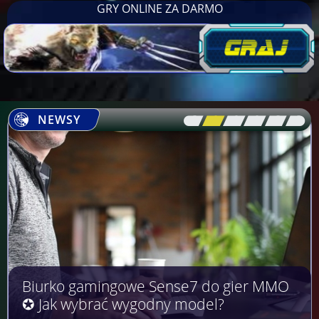
GRY ONLINE ZA DARMO
NEWSY
[\
\\
\\
\\
\\
\]
Biurko gamingowe Sense7 do gier MMO
✪ Jak wybrać wygodny model?