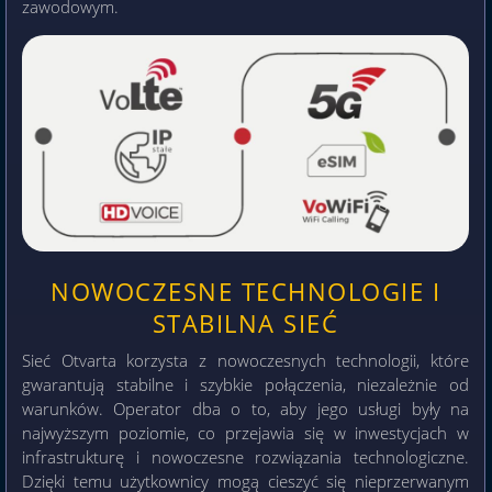
zawodowym.
NOWOCZESNE TECHNOLOGIE I
STABILNA SIEĆ
Sieć Otvarta korzysta z nowoczesnych technologii, które
gwarantują stabilne i szybkie połączenia, niezależnie od
warunków. Operator dba o to, aby jego usługi były na
najwyższym poziomie, co przejawia się w inwestycjach w
infrastrukturę i nowoczesne rozwiązania technologiczne.
Dzięki temu użytkownicy mogą cieszyć się nieprzerwanym