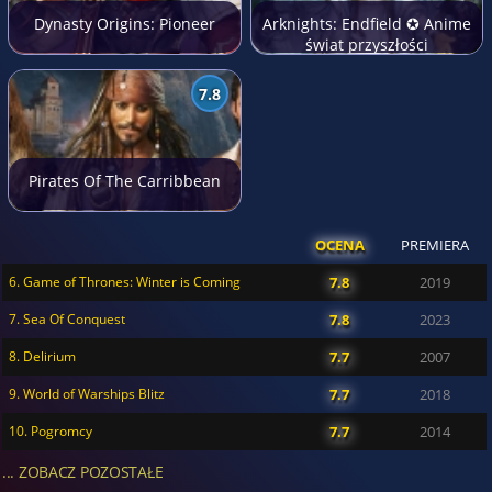
Dynasty Origins: Pioneer
Arknights: Endfield ✪ Anime
świat przyszłości
7.8
Pirates Of The Carribbean
OCENA
PREMIERA
6. Game of Thrones: Winter is Coming
7.8
2019
7. Sea Of Conquest
7.8
2023
8. Delirium
7.7
2007
9. World of Warships Blitz
7.7
2018
10. Pogromcy
7.7
2014
... ZOBACZ POZOSTAŁE