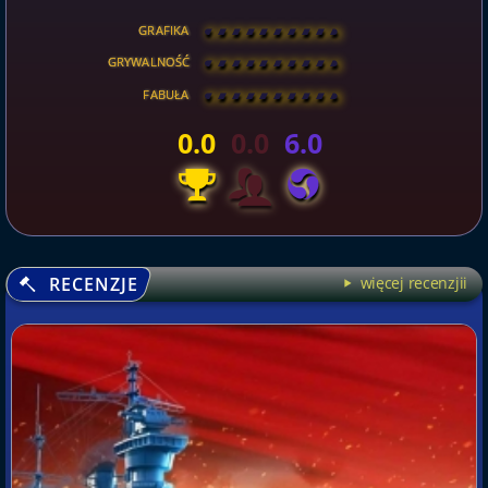
GRAFIKA
[
\
\
\
\
\
\
\
\
]
GRYWALNOŚĆ
[
\
\
\
\
\
\
\
\
]
FABUŁA
[
\
\
\
\
\
\
\
\
]
0.0
0.0
6.0
RECENZJE
więcej recenzjii