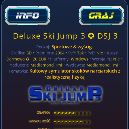
Deluxe Ski Jump 3 ✪ DSJ 3
Sportowe & wyścigi
Rodzaj:
Grafika:
3D •
Premiera:
2004 •
PvP:
Tak
• PvE:
Nie •
Koszt:
Darmowa ✪ ~20 EUR
•
Platformy:
Windows
• Wersja PL:
Nie
•
Producent:
Mediamond Tmi
• Wydawca:
Mediamond Tmi •
Kultowy symulator skoków narciarskich z
Tematyka:
realistyczną fizyką
GRAFIKA
[
\
\
\
\
\
\
\
\
]
GRYWALNOŚĆ
[
\
\
\
\
\
\
\
\
]