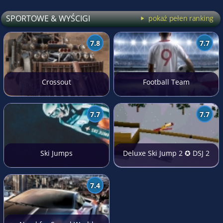
SPORTOWE & WYŚCIGI
pokaż pełen ranking
7.8
7.7
Crossout
Football Team
7.7
7.7
Ski Jumps
Deluxe Ski Jump 2 ✪ DSJ 2
7.4