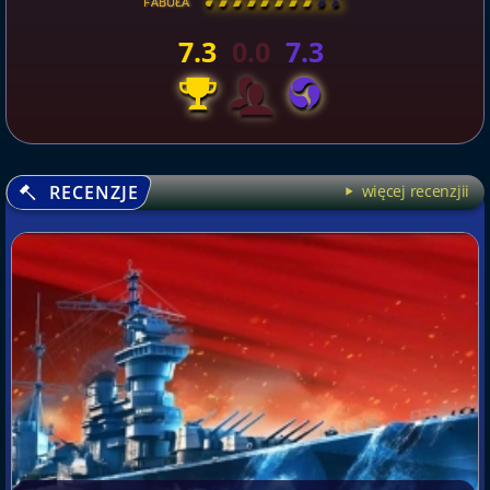
FABUŁA
[
\
\
\
\
\
\
\
\
]
7.3
0.0
7.3
RECENZJE
więcej recenzjii