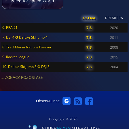
Need for Speed World
OCENA
PREMIERA
6. FIFA 21
7.3
2020
7. DSJ 4 ✪ Deluxe Ski Jump 4
7.3
2011
8. TrackMania Nations Forever
7.3
2008
9. Rocket League
7.3
2015
10. Deluxe Ski Jump 3 ✪ DSJ 3
7.3
2004
... ZOBACZ POZOSTAŁE
Obserwuj nas:
Copyright © 2026