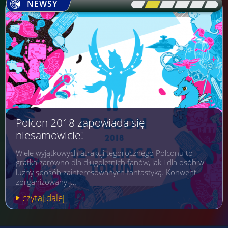
NEWSY
[\
\\
\\
\\
\\
\]
Polcon 2018 zapowiada się
niesamowicie!
Wiele wyjątkowych atrakcji tegorocznego Polconu to
gratka zarówno dla długoletnich fanów, jak i dla osób w
luźny sposób zainteresowanych fantastyką. Konwent
zorganizowany j…
czytaj dalej