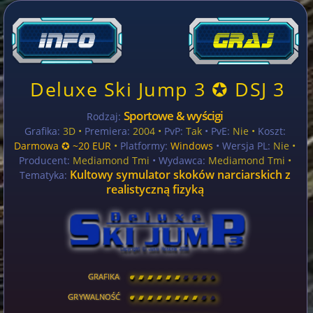
Deluxe Ski Jump 3 ✪ DSJ 3
Sportowe & wyścigi
Rodzaj:
Grafika:
3D •
Premiera:
2004 •
PvP:
Tak
• PvE:
Nie •
Koszt:
Darmowa ✪ ~20 EUR
•
Platformy:
Windows
• Wersja PL:
Nie
•
Producent:
Mediamond Tmi
• Wydawca:
Mediamond Tmi •
Kultowy symulator skoków narciarskich z
Tematyka:
realistyczną fizyką
GRAFIKA
[
\
\
\
\
\
\
\
\
]
GRYWALNOŚĆ
[
\
\
\
\
\
\
\
\
]