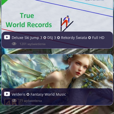
Deluxe Ski Jump 3 ✪ DSJ 3 ✪ Rekordy Świata ✪ Full HD
1201 wyświetlenia
Velderis ✪ Fantasy World Music
71 wyświetlenia