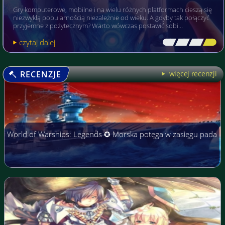
Gry komputerowe, mobilne i na wielu różnych platformach cieszą się
niezwykłą popularnością niezależnie od wieku. A gdyby tak połączyć
przyjemne z pożytecznym? Warto wówczas postawić sobi…
czytaj dalej
[\
\\
\\
\]
RECENZJE
więcej recenzji
World of Warships: Legends ✪ Morska potęga w zasięgu pada