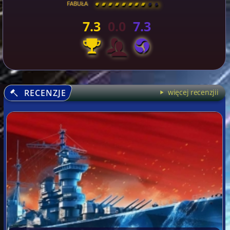
FABUŁA
[
\
\
\
\
\
\
\
\
]
7.3
0.0
7.3
RECENZJE
więcej recenzjii