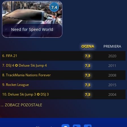
7.4
Need for Speed World
OCENA
PREMIERA
6. FIFA 21
7.3
2020
7. DSJ 4 ✪ Deluxe Ski Jump 4
7.3
2011
8. TrackMania Nations Forever
7.3
2008
9. Rocket League
7.3
2015
10. Deluxe Ski Jump 3 ✪ DSJ 3
7.3
2004
... ZOBACZ POZOSTAŁE