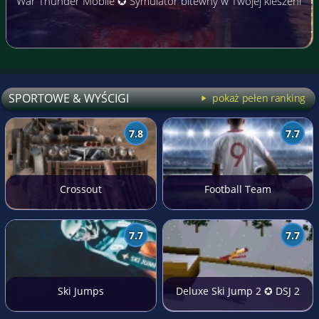
War Thunder Mobile ✪ Symulator bitewny w Twojej kieszeni
SPORTOWE & WYŚCIGI
pokaż pełen ranking
7.8
7.7
Crossout
Football Team
7.7
7.7
Ski Jumps
Deluxe Ski Jump 2 ✪ DSJ 2