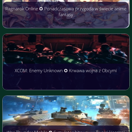
Ragnarok Online ✪ Ponadczasowa przygoda w świecie anime
fantasy
XCOM: Enemy Unknown ✪ Krwawa wojna z Obcymi