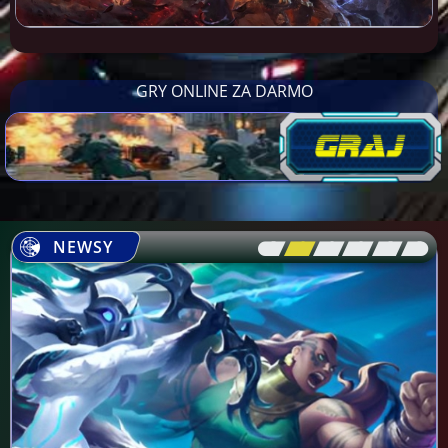
GRY ONLINE ZA DARMO
NEWSY
[\
\\
\\
\\
\\
\]