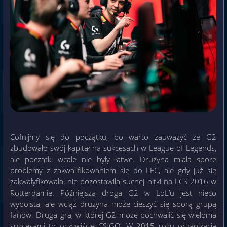
Cofnijmy się do początku, bo warto zauważyć że G2
zbudowało swój kapitał na sukcesach w League of Legends,
ale początki wcale nie były łatwe. Drużyna miała spore
problemy z zakwalifikowaniem się do LEC, ale gdy już się
zakwalyfikowała, nie pozostawiła suchej nitki na LCS 2016 w
Rotterdamie. Późniejsza droga G2 w LoL’u jest nieco
wyboista, ale wciąż drużyna może cieszyć się sporą grupą
fanów. Druga gra, w której G2 może pochwalić się wieloma
sukcesami to oczywiście CS:GO. W 2015 roku organizacja