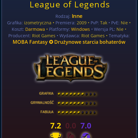
League of Legends
Inne
Rodzaj:
Grafika:
izometryczna •
Premiera:
2009 •
PvP:
Tak
• PvE:
Nie •
Koszt:
Darmowa
•
Platformy:
Windows
• Wersja PL:
Nie
•
Producent:
Riot Games
• Wydawca:
Riot Games •
Tematyka:
MOBA Fantasy ✪ Drużynowe starcia bohaterów
GRAFIKA
[
\
\
\
\
\
\
\
\
]
GRYWALNOŚĆ
[
\
\
\
\
\
\
\
\
]
FABUŁA
[
\
\
\
\
\
\
\
\
]
7.2
0.0
7.0