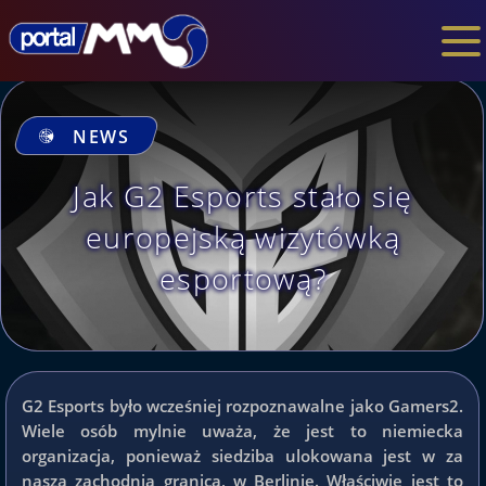
NEWS
Jak G2 Esports stało się
europejską wizytówką
esportową?
G2 Esports było wcześniej rozpoznawalne jako Gamers2.
Wiele osób mylnie uważa, że jest to niemiecka
organizacja, ponieważ siedziba ulokowana jest w za
naszą zachodnią granicą, w Berlinie. Właściwie jest to