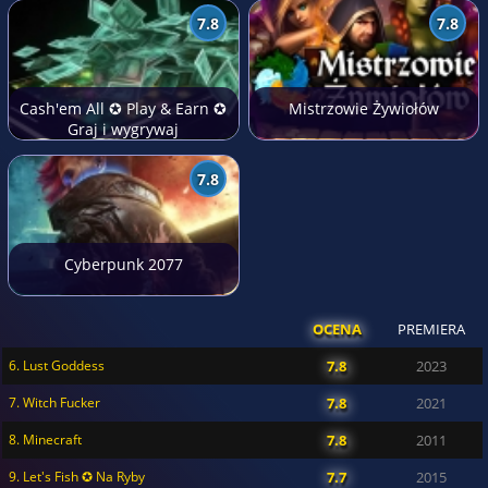
7.8
7.8
Cash'em All ✪ Play & Earn ✪
Mistrzowie Żywiołów
Graj i wygrywaj
7.8
Cyberpunk 2077
OCENA
PREMIERA
6. Lust Goddess
7.8
2023
7. Witch Fucker
7.8
2021
8. Minecraft
7.8
2011
9. Let's Fish ✪ Na Ryby
7.7
2015