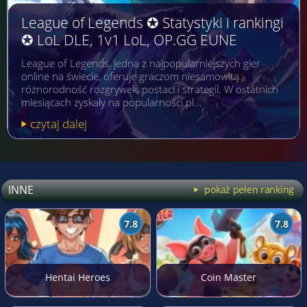
League of Legends ✪ Statystyki i rankingi
✪ LoL DLE, 1v1 LoL, OP.GG EUNE
League of Legends, jedna z najpopularniejszych gier
online na świecie, oferuje graczom niesamowitą
różnorodność rozgrywek, postaci i strategii. W ostatnich
miesiącach zyskały na popularności pl…
czytaj dalej
INNE
pokaż pełen ranking
7.8
7.8
Hentai Heroes
Coin Master