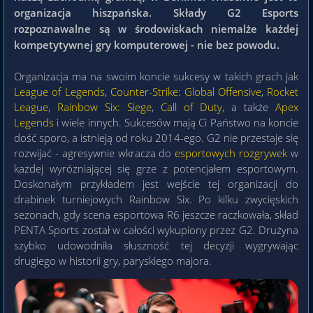
organizacja hiszpańska. Składy G2 Esports
rozpoznawalne są w środowiskach niemalże każdej
kompetytywnej gry komputerowej - nie bez powodu.
Organizacja ma na swoim koncie sukcesy w takich grach jak
League of Legends
,
Counter-Strike: Global Offensive
,
Rocket
League
,
Rainbow Six: Siege
,
Call of Duty
, a także
Apex
Legends
i wiele innych. Sukcesów mają Ci Państwo na koncie
dość sporo, a istnieją od roku 2014-ego. G2 nie przestaje się
rozwijać - agresywnie wkracza do
esportowych rozgrywek
w
każdej wyróżniającej się grze z potencjałem esportowym.
Doskonałym przykładem jest wejście tej organizacji do
drabinek turniejowych Rainbow Six. Po kilku zwycięskich
sezonach, gdy scena esportowa R6 jeszcze raczkowała, skład
PENTA Sports został w całości wykupiony przez G2. Drużyna
szybko udowodniła słuszność tej decyzji wygrywając
drugiego w historii gry, paryskiego majora.