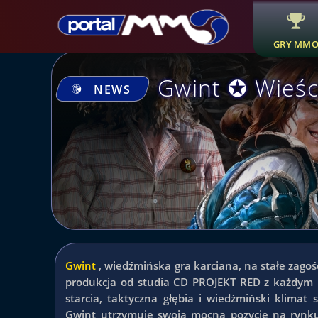
GRY MM
Gwint ✪ Wieśc
NEWS
Gwint
,
wiedźmińska gra karciana, na stałe zagośc
produkcja od studia CD PROJEKT RED z każdym 
starcia, taktyczna głębia i wiedźmiński klimat
Gwint utrzymuje swoją mocną pozycję na rynku.