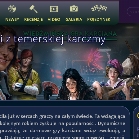
O
NEWSY
RECENZJE
VIDEO
GALERIA
POJEDYNEK
i z temerskiej karczmy
iła już w sercach graczy na całym świecie. Ta wciągająca
kolejnym rokiem zyskuje na popularności. Dynamiczne
 sprawiają, że darmowe gry karciane wciąż ewoluują, a
G
 Ostatnie miesiące przyniosły sporo nowości i emocji,