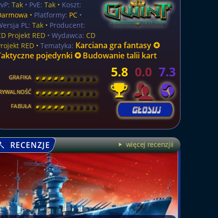
vP:
Tak
• PvE:
Tak •
Koszt:
Darmowa
•
Platformy:
PC
•
Wersja PL:
Tak
•
Producent:
CD Projekt RED
• Wydawca:
CD
Karciana gra fantasy ✪
Projekt RED •
Tematyka:
Taktyczne pojedynki ✪ Budowanie talii kart
5.8
0.0
7.3
GRAFIKA
[
\
\
\
\
\
\
\
\
]
RYWALNOŚĆ
[
\
\
\
\
\
\
\
\
]
FABUŁA
[
\
\
\
\
\
\
\
\
]
RECENZJE
więcej recenzjii