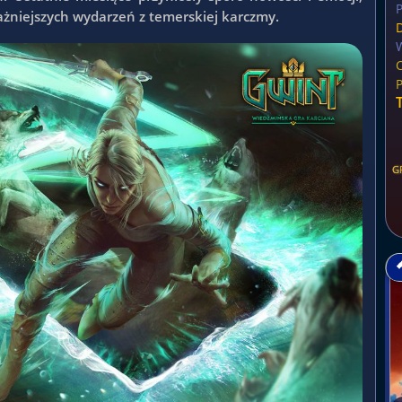
P
żniejszych wydarzeń z temerskiej karczmy.
G