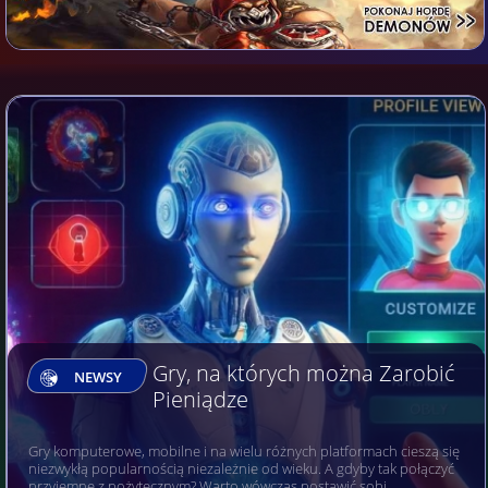
Gry, na których można Zarobić
NEWSY
Pieniądze
Gry komputerowe, mobilne i na wielu różnych platformach cieszą się
niezwykłą popularnością niezależnie od wieku. A gdyby tak połączyć
przyjemne z pożytecznym? Warto wówczas postawić sobi…