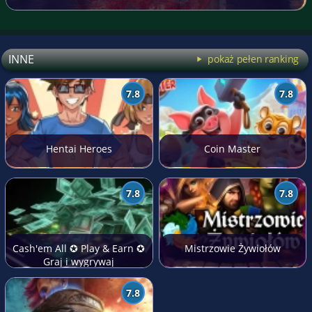
INNE
pokaż pełen ranking
7.8
7.8
Hentai Heroes
Coin Master
7.8
7.8
Cash'em All ✪ Play & Earn ✪
Mistrzowie Żywiołów
Graj i wygrywaj
7.8