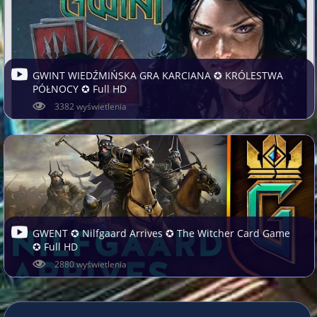
GWINT WIEDŹMIŃSKA GRA KARCIANA ✪ KRÓLESTWA
PÓŁNOCY ✪ Full HD
3382 wyświetlenia
GWENT ✪ Nilfgaard Arrives ✪ The Witcher Card Game
✪ Full HD
2880 wyświetlenia