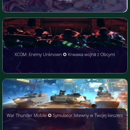
XCOM: Enemy Unknown ✪ Krwawa wojna z Obcymi
War Thunder Mobile ✪ Symulator bitewny w Twojej kieszeni