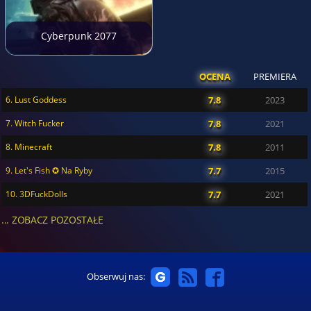
Cyberpunk 2077
OCENA
PREMIERA
6. Lust Goddess
7.8
2023
7. Witch Fucker
7.8
2021
8. Minecraft
7.8
2011
9. Let's Fish ✪ Na Ryby
7.7
2015
10. 3DFuckDolls
7.7
2021
... ZOBACZ POZOSTAŁE
Obserwuj nas: