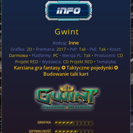
Gwint
Inne
Rodzaj:
Grafika:
2D •
Premiera:
2017 •
PvP:
Tak
• PvE:
Tak •
Koszt:
Darmowa
•
Platformy:
PC
• Wersja PL:
Tak
•
Producent:
CD
Projekt RED
• Wydawca:
CD Projekt RED •
Tematyka:
Karciana gra fantasy ✪ Taktyczne pojedynki ✪
Budowanie talii kart
GRAFIKA
[
\
\
\
\
\
\
\
\
]
GRYWALNOŚĆ
[
\
\
\
\
\
\
\
\
]