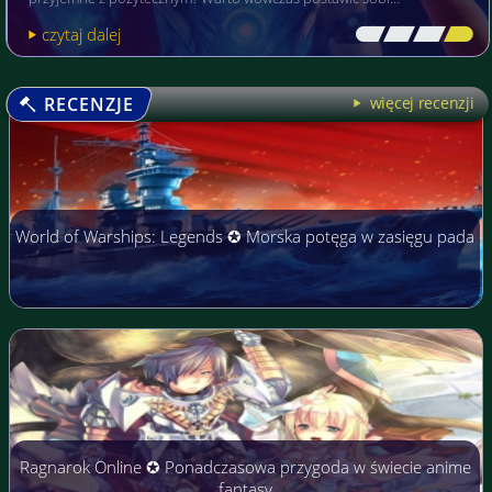
czytaj dalej
[\
\\
\\
\]
RECENZJE
więcej recenzji
World of Warships: Legends ✪ Morska potęga w zasięgu pada
Ragnarok Online ✪ Ponadczasowa przygoda w świecie anime
fantasy