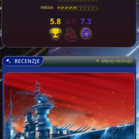
FABUŁA
[
\
\
\
\
\
\
\
\
]
5.8
0.0
7.3
RECENZJE
więcej recenzjii