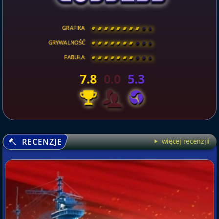
GRAFIKA
[
\
\
\
\
\
\
\
\
]
GRYWALNOŚĆ
[
\
\
\
\
\
\
\
\
]
FABUŁA
[
\
\
\
\
\
\
\
\
]
7.8
0.0
5.3
RECENZJE
więcej recenzjii