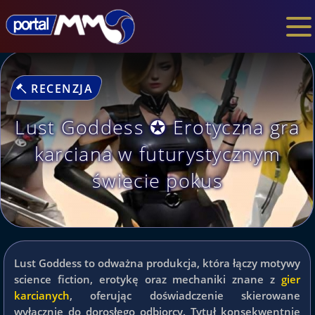
RECENZJA
Lust Goddess ✪ Erotyczna gra
karciana w futurystycznym
świecie pokus
Lust Goddess to odważna produkcja, która łączy motywy
science fiction, erotykę oraz mechaniki znane z
gier
karcianych
, oferując doświadczenie skierowane
wyłącznie do dorosłego odbiorcy. Tytuł konsekwentnie