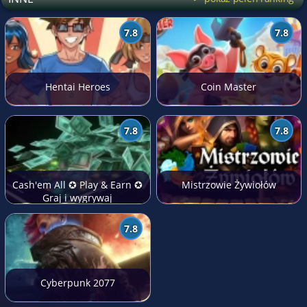
7.8
7.8
Hentai Heroes
Coin Master
7.8
7.8
Cash'em All ✪ Play & Earn ✪
Mistrzowie Żywiołów
Graj i wygrywaj
7.8
Cyberpunk 2077