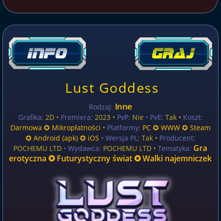
Lust Goddess
Inne
Rodzaj:
Grafika:
2D •
Premiera:
2023 •
PvP:
Nie
• PvE:
Tak •
Koszt:
Darmowa ✪ Mikropłatności
•
Platformy:
PC ✪ WWW ✪ Steam
✪ Android (apk) ✪ iOS
• Wersja PL:
Tak
•
Producent:
Gra
POCHEMU LTD
• Wydawca:
POCHEMU LTD •
Tematyka:
erotyczna ✪ Futurystyczny świat ✪ Walki najemniczek