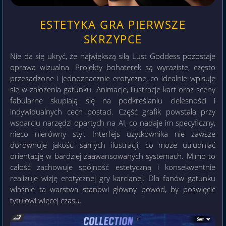
ESTETYKA GRA PIERWSZE
SKRZYPCE
Nie da się ukryć, że największą siłą Lust Goddess pozostaje
oprawa wizualna. Projekty bohaterek są wyraziste, często
przesadzone i jednoznacznie erotyczne, co idealnie wpisuje
się w założenia gatunku. Animacje, ilustracje kart oraz sceny
fabularne skupiają się na podkreślaniu cielesności i
indywidualnych cech postaci. Część grafik powstała przy
wsparciu narzędzi opartych na AI, co nadaje im specyficzny,
nieco nierówny styl. Interfejs użytkownika nie zawsze
dorównuje jakości samych ilustracji, co może utrudniać
orientację w bardziej zaawansowanych systemach. Mimo to
całość zachowuje spójność estetyczną i konsekwentnie
realizuje wizję erotycznej gry karcianej. Dla fanów gatunku
właśnie ta warstwa stanowi główny powód, by poświęcić
tytułowi więcej czasu.