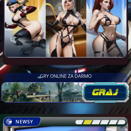
GRY ONLINE ZA DARMO
NEWSY
[\
\\
\\
\\
\\
\]