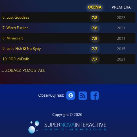
OCENA
PREMIERA
6. Lust Goddess
7.8
2023
7. Witch Fucker
7.8
2021
8. Minecraft
7.8
2011
9. Let's Fish ✪ Na Ryby
7.7
2015
10. 3DFuckDolls
7.7
2021
... ZOBACZ POZOSTAŁE
Obserwuj nas:
Copyright © 2026