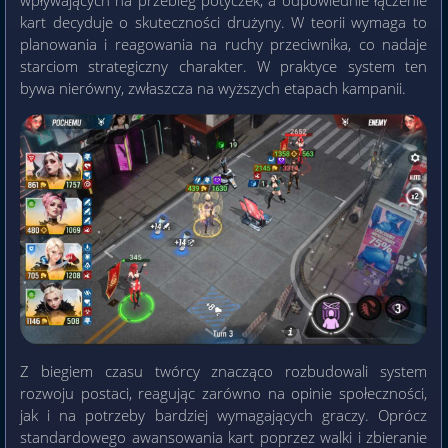
wpływających na przebieg potyczek, a odpowiednie łączenie
kart decyduje o skuteczności drużyny. W teorii wymaga to
planowania i reagowania na ruchy przeciwnika, co nadaje
starciom strategiczny charakter. W praktyce system ten
bywa nierówny, zwłaszcza na wyższych etapach kampanii.
Z biegiem czasu twórcy znacząco rozbudowali system
rozwoju postaci, reagując zarówno na opinie społeczności,
jak i na potrzeby bardziej wymagających graczy. Oprócz
standardowego awansowania kart poprzez walki i zbieranie