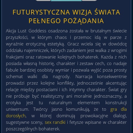
FUTURYSTYCZNA WIZJA ŚWIATA
PEŁNEGO POŻĄDANIA
Akcja Lust Goddess osadzona została w brutalnym świecie
przyszłości, w którym chaos i przemoc idą w parze z
wyraźnie erotyczną estetyką. Gracz wciela się w dowódcę
oddziału najemniczek, których zadaniem jest walka z wrogimi
frakcjami oraz ratowanie kolejnych bohaterek. Każda z nich
posiada własną historię, charakter i zestaw cech, co nadaje
fabule bardziej osobisty wymiar i pozwala wyjść poza prosty
schemat walki dla nagrody. Narracja konsekwentnie
prowadzi przez kolejne konflikty, jednocześnie akcentując
relacje między postaciami i ich intymny charakter. Świat gry
nie próbuje być realistyczny ani moralnie jednoznaczny, a
erotyka jest tu naturalnym elementem konstrukcji
uniwersum. Twórcy jasno komunikują, że to
gra dla
dorosłych
, w której dominują prowokacyjne dialogi,
sugestywne sceny,
sex randki
i fetysze wpisane w charakter
poszczególnych bohaterek.