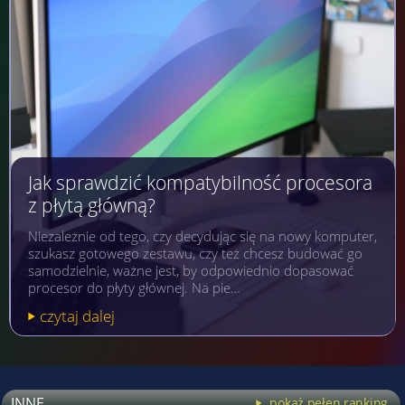
Jak sprawdzić kompatybilność procesora
z płytą główną?
Niezależnie od tego, czy decydując się na nowy komputer,
szukasz gotowego zestawu, czy też chcesz budować go
samodzielnie, ważne jest, by odpowiednio dopasować
procesor do płyty głównej. Na pie…
czytaj dalej
INNE
pokaż pełen ranking