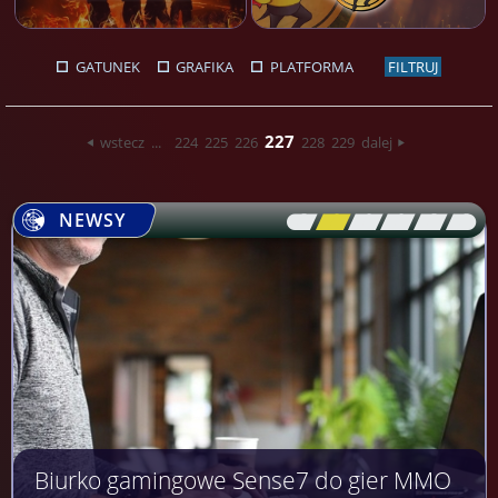
GATUNEK
GRAFIKA
PLATFORMA
FILTRUJ
227
wstecz
...
224
225
226
228
229
dalej
NEWSY
[\
\\
\\
\\
\\
\]
Biurko gamingowe Sense7 do gier MMO