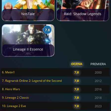
NosTale
Raid: Shadow Legends
7.8
Lineage II Essence
OCENA
PREMIERA
6. Metin1
7.8
2000
7. Ragnarok Online 2: Legend of the Second
7.8
2012
8. Hero Wars
7.8
2016
9. Lineage 2 Classic
7.8
2018
10. Lineage 2 Eve
7.8
2023