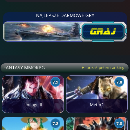
NAJLEPSZE DARMOWE GRY
FANTASY MMORPG
pokaż pełen ranking
7.9
7.8
Lineage II
Metin2
7.8
7.8