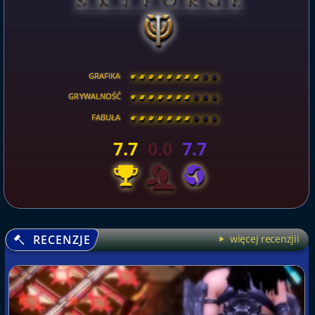
GRAFIKA
[
\
\
\
\
\
\
\
\
]
GRYWALNOŚĆ
[
\
\
\
\
\
\
\
\
]
FABUŁA
[
\
\
\
\
\
\
\
\
]
7.7
0.0
7.7
RECENZJE
więcej recenzjii