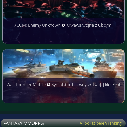
XCOM: Enemy Unknown ✪ Krwawa wojna z Obcymi
War Thunder Mobile ✪ Symulator bitewny w Twojej kieszeni
FANTASY MMORPG
pokaż pełen ranking