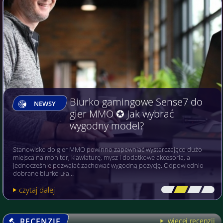
Czy dobra karta graficzna musi
NEWSY
być droga? ✪ Jak wybrać
opłacalny model?
Dobra karta graficzna nie musi należeć do najdroższych modeli –
powinna przede wszystkim odpowiadać rozdzielczości monitora,
wymaganiom gier lub programów oraz możliwościom pozostałych
po…
czytaj dalej
[\
\\
\\
\]
RECENZJE
więcej recenzji