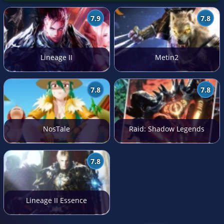
7.9
7.8
Lineage II
Metin2
7.8
7.8
NosTale
Raid: Shadow Legends
7.8
Lineage II Essence