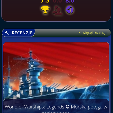
7.3
0.0
8.0
RECENZJE
więcej recenzjii
World of Warships: Legends ✪ Morska potęga w