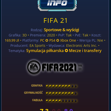
FIFA 21
Sportowe & wyścigi
Rodzaj:
Grafika:
3D •
Premiera:
2020 •
PvP:
Tak
• PvE:
Tak •
Koszt:
169,99 zł
•
Platformy:
PC ✪ PS4 ✪ Xbox One
• Wersja PL:
Nie
•
Producent:
EA Sports
• Wydawca:
Electronic Arts Inc. •
Symulacja piłkarska ✪ Mecze i transfery
Tematyka:
GRAFIKA
[
\
\
\
\
\
\
\
\
]
GRYWALNOŚĆ
[
\
\
\
\
\
\
\
\
]
FABUŁA
[
\
\
\
\
\
\
\
\
]