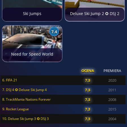
Ski Jumps
Deluxe Ski Jump 2 ✪ DSJ 2
7.4
Need for Speed World
OCENA
PREMIERA
6. FIFA 21
7.3
2020
7. DSJ 4 ✪ Deluxe Ski Jump 4
7.3
2011
8. TrackMania Nations Forever
7.3
2008
9. Rocket League
7.3
2015
10. Deluxe Ski Jump 3 ✪ DSJ 3
7.3
2004