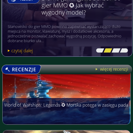
gier MMO ✪ Jak wybrać
wygodny model?
Stanowisko do gier MMO powinno zapewniać wystarczająco dużo
miejsca na monitor, klawiaturę, mysz i dodatkowe akcesoria, a
jednocześnie pozwalać zachować wygodną pozycję. Odpowiednio
dobrane biurko uła…
czytaj dalej
[\
\\
\\
\]
RECENZJE
więcej recenzji
World of Warships: Legends ✪ Morska potęga w zasięgu pada