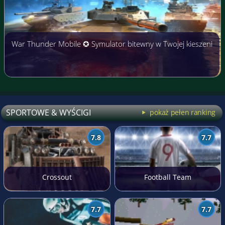
War Thunder Mobile ✪ Symulator bitewny w Twojej kieszeni
SPORTOWE & WYŚCIGI
pokaż pełen ranking
7.8
7.7
Crossout
Football Team
7.7
7.7