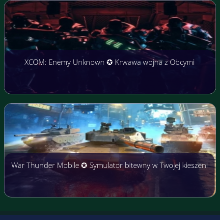
XCOM: Enemy Unknown ✪ Krwawa wojna z Obcymi
War Thunder Mobile ✪ Symulator bitewny w Twojej kieszeni