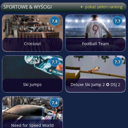
SPORTOWE & WYŚCIGI
pokaż pełen ranking
7.8
7.7
Crossout
Football Team
7.7
7.7
Ski Jumps
Deluxe Ski Jump 2 ✪ DSJ 2
7.4
Need for Speed World