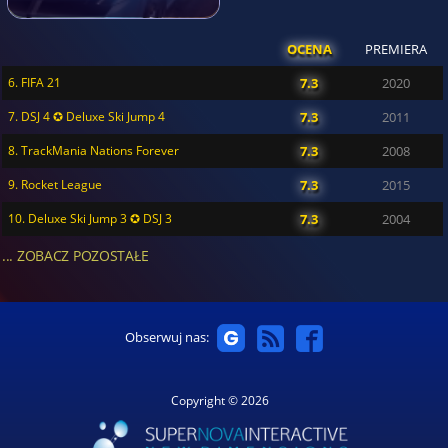
OCENA
PREMIERA
6. FIFA 21
7.3
2020
7. DSJ 4 ✪ Deluxe Ski Jump 4
7.3
2011
8. TrackMania Nations Forever
7.3
2008
9. Rocket League
7.3
2015
10. Deluxe Ski Jump 3 ✪ DSJ 3
7.3
2004
... ZOBACZ POZOSTAŁE
Obserwuj nas:
Copyright © 2026