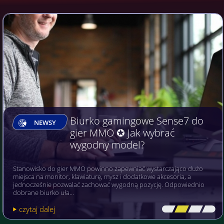
Biurko gamingowe Sense7 do
NEWSY
gier MMO ✪ Jak wybrać
wygodny model?
Stanowisko do gier MMO powinno zapewniać wystarczająco dużo
miejsca na monitor, klawiaturę, mysz i dodatkowe akcesoria, a
jednocześnie pozwalać zachować wygodną pozycję. Odpowiednio
dobrane biurko uła…
czytaj dalej
[\
\\
\\
\]