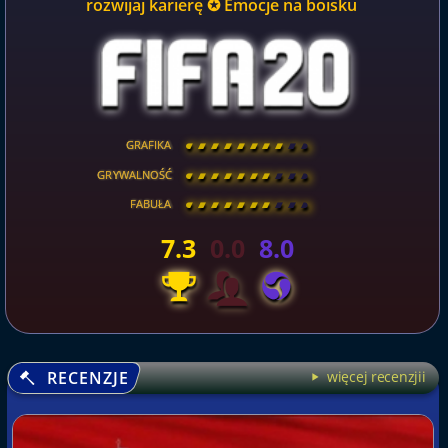
rozwijaj karierę ✪ Emocje na boisku
GRAFIKA
[
\
\
\
\
\
\
\
\
]
GRYWALNOŚĆ
[
\
\
\
\
\
\
\
\
]
FABUŁA
[
\
\
\
\
\
\
\
\
]
7.3
0.0
8.0
RECENZJE
więcej recenzjii