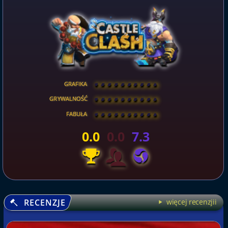
GRAFIKA
[
\
\
\
\
\
\
\
\
]
GRYWALNOŚĆ
[
\
\
\
\
\
\
\
\
]
FABUŁA
[
\
\
\
\
\
\
\
\
]
0.0
0.0
7.3
RECENZJE
więcej recenzjii