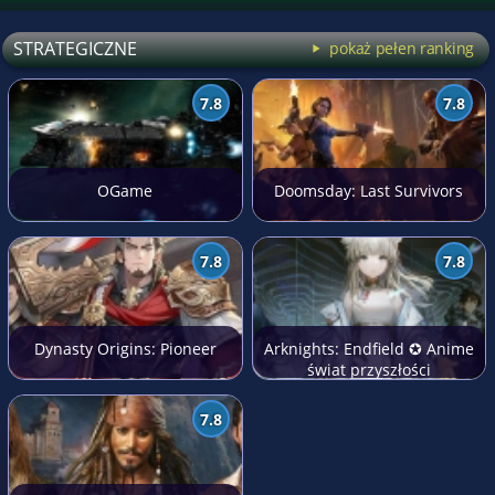
STRATEGICZNE
pokaż pełen ranking
7.8
7.8
OGame
Doomsday: Last Survivors
7.8
7.8
Dynasty Origins: Pioneer
Arknights: Endfield ✪ Anime
świat przyszłości
7.8