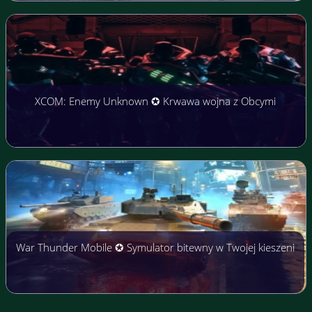
XCOM: Enemy Unknown ✪ Krwawa wojna z Obcymi
War Thunder Mobile ✪ Symulator bitewny w Twojej kieszeni