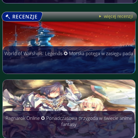
RECENZJE
więcej recenzji
World of Warships: Legends ✪ Morska potęga w zasięgu pada
Ragnarok Online ✪ Ponadczasowa przygoda w świecie anime
fantasy