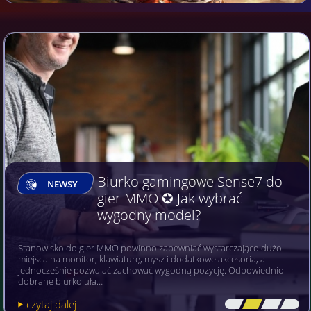
Biurko gamingowe Sense7 do
NEWSY
gier MMO ✪ Jak wybrać
wygodny model?
Stanowisko do gier MMO powinno zapewniać wystarczająco dużo
miejsca na monitor, klawiaturę, mysz i dodatkowe akcesoria, a
jednocześnie pozwalać zachować wygodną pozycję. Odpowiednio
dobrane biurko uła…
czytaj dalej
[\
\\
\\
\]