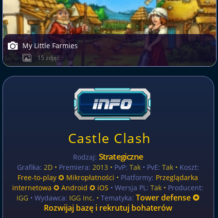
My Little Farmies
15 zdjęć
Castle Clash
Strategiczne
Rodzaj:
Grafika:
2D •
Premiera:
2013 •
PvP:
Tak
• PvE:
Tak •
Koszt:
Free-to-play ✪ Mikropłatności
•
Platformy:
Przeglądarka
internetowa ✪ Android ✪ iOS
• Wersja PL:
Tak
•
Producent:
Tower defense ✪
IGG
• Wydawca:
IGG Inc. •
Tematyka:
Rozwijaj bazę i rekrutuj bohaterów