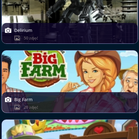
Delirium
50 zdjęć
Big Farm
20 zdjęć