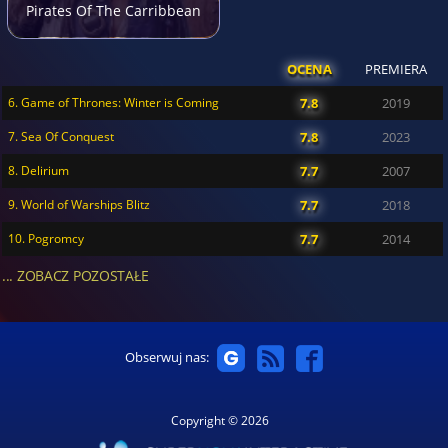
Pirates Of The Carribbean
OCENA
PREMIERA
6. Game of Thrones: Winter is Coming
7.8
2019
7. Sea Of Conquest
7.8
2023
8. Delirium
7.7
2007
9. World of Warships Blitz
7.7
2018
10. Pogromcy
7.7
2014
... ZOBACZ POZOSTAŁE
Obserwuj nas:
Copyright © 2026