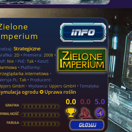
Zielone
imperium
Strategiczne
Rodzaj:
rafika:
2D •
Premiera:
2008 •
vP:
Nie
• PvE:
Tak •
Koszt:
Darmowa
•
Platformy:
Przeglądarka internetowa
•
Wersja PL:
Tak
•
Producent:
Upjers GmbH
• Wydawca:
Upjers GmbH •
Tematyka:
Symulacja ogrodu ✪ Uprawa roślin
0.0
0.0
5.0
GRAFIKA
[
\
\
\
\
\
\
\
\
]
RYWALNOŚĆ
[
\
\
\
\
\
\
\
\
]
FABUŁA
[
\
\
\
\
\
\
\
\
]