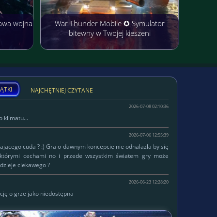
awa wojna
War Thunder Mobile ✪ Symulator
bitewny w Twojej kieszeni
ĄTKI
NAJCHĘTNIEJ CZYTANE
2026-07-08 02:10:36
 klimatu...
2026-07-06 12:55:39
łającego cuda ? :) Gra o dawnym koncepcie nie odnalazła by się
ektórymi cechami no i przede wszystkim światem gry może
dzieje ciekawego ?
2026-06-23 12:28:20
cję o grze jako niedostępna
W serwisie od