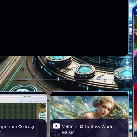
imperium ✪ drugi
Velderis ✪ Fantasy World
y
Music