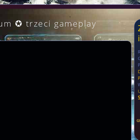
.
um ✪ trzeci gameplay
G
P
G