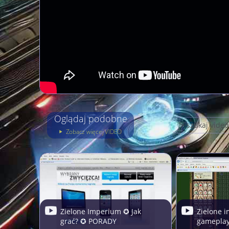
Oglądaj podobne
Zobacz więcej VIDEO
Zielone Imperium ✪ Jak
Zielone 
grać? ✪ PORADY
gamepla