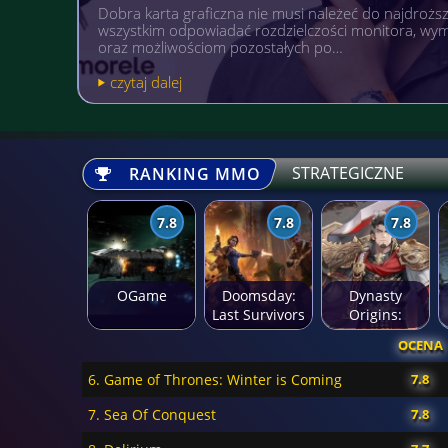
Gry komputerowe, mobilne i na wielu różnych platfo
popularnością niezależnie od wieku. A gdyby tak po
pożytecznym? Warto wówczas postawić sobi…
czytaj dalej
STRATEGICZNE
RANKING MMO
7.8
7.8
7.8
OGame
Doomsday:
Dynasty
Last Survivors
Origins:
Pioneer
OCENA
6. Game of Thrones: Winter is Coming
7.8
7. Sea Of Conquest
7.8