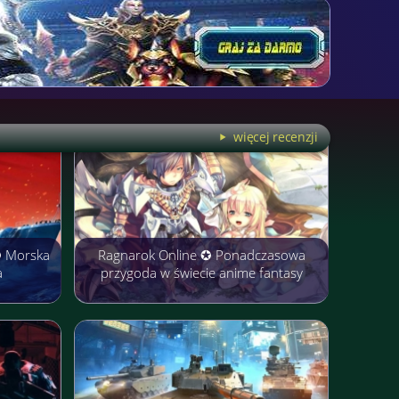
więcej recenzji
✪ Morska
Ragnarok Online ✪ Ponadczasowa
a
przygoda w świecie anime fantasy