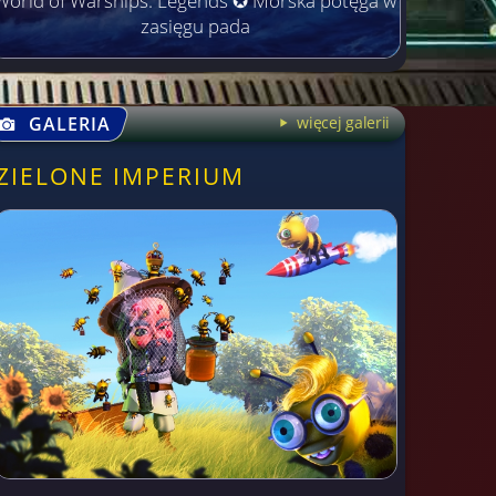
World of Warships: Legends ✪ Morska potęga w
zasięgu pada
GALERIA
więcej galerii
ZIELONE IMPERIUM