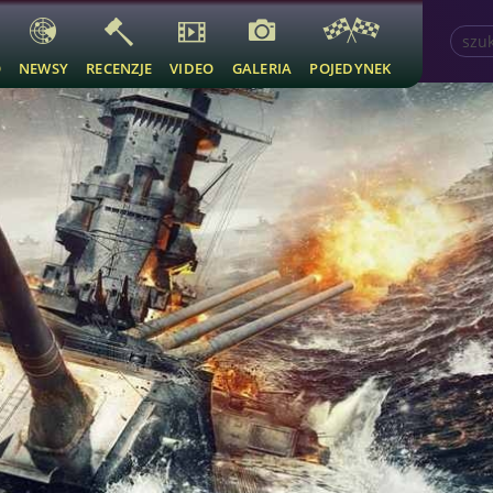
O
NEWSY
RECENZJE
VIDEO
GALERIA
POJEDYNEK