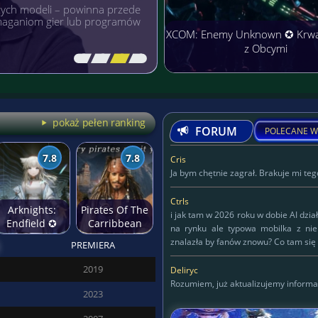
rmach cieszą się niezwykłą
łączyć przyjemne z
XCOM: Enemy Unknown ✪ Krw
z Obcymi
[\
\\
\\
\]
pokaż pełen ranking
FORUM
POLECANE W
7.8
7.8
Cris
Ja bym chętnie zagrał. Brakuje mi tego
Ctrls
Arknights:
Pirates Of The
i jak tam w 2026 roku w dobie AI dzia
Endfield ✪
Carribbean
na rynku ale typowa mobilka z ni
Anime świat
znalazła by fanów znowu? Co tam się 
PREMIERA
przyszłości
Deliryc
2019
Deliryc
Rozumiem, już aktualizujemy informa
2023
KAPITAN