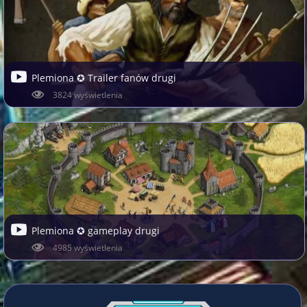
Plemiona ✪ Trailer fanów drugi
3824 wyświetlenia
Plemiona ✪ gameplay drugi
4985 wyświetlenia