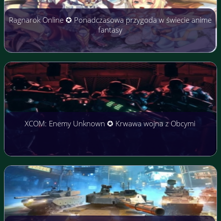
Ragnarok Online ✪ Ponadczasowa przygoda w świecie anime
fantasy
XCOM: Enemy Unknown ✪ Krwawa wojna z Obcymi