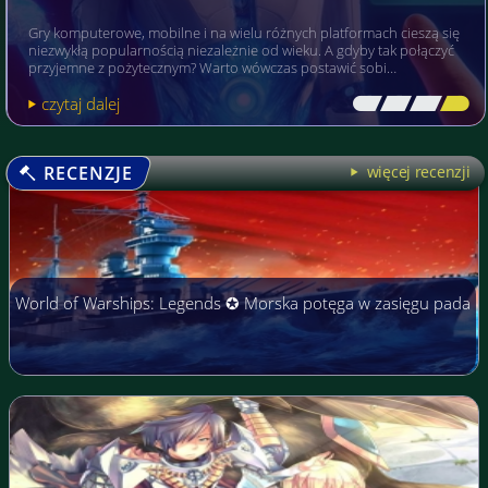
Gry komputerowe, mobilne i na wielu różnych platformach cieszą się
niezwykłą popularnością niezależnie od wieku. A gdyby tak połączyć
przyjemne z pożytecznym? Warto wówczas postawić sobi…
czytaj dalej
[\
\\
\\
\]
RECENZJE
więcej recenzji
World of Warships: Legends ✪ Morska potęga w zasięgu pada