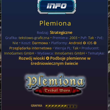
Plemiona
Strategiczne
Rodzaj:
Grafika:
tekstowo-graficzna •
Premiera:
2003 •
PvP:
Tak
• PvE:
Nie •
Koszt:
Darmowa
•
Platformy:
Android ✪ iOS ✪
Przeglądarka internetowa
• Wersja PL:
Tak
•
Producent:
InnoGames GmbH
• Wydawca:
InnoGames GmbH •
Tematyka:
Rozwój wioski ✪ Podboje plemienne w
średniowiecznym świecie
GRAFIKA
[
\
\
\
\
\
\
\
\
]