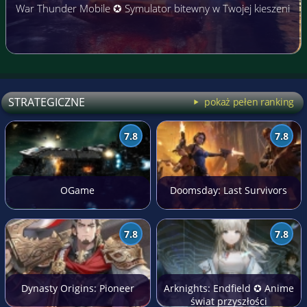
War Thunder Mobile ✪ Symulator bitewny w Twojej kieszeni
STRATEGICZNE
pokaż pełen ranking
7.8
7.8
OGame
Doomsday: Last Survivors
7.8
7.8
Dynasty Origins: Pioneer
Arknights: Endfield ✪ Anime
świat przyszłości