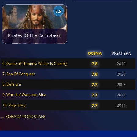
7.8
Pirates Of The Carribbean
OCENA
PREMIERA
6. Game of Thrones: Winter is Coming
7.8
2019
7. Sea Of Conquest
7.8
2023
8. Delirium
7.7
2007
9. World of Warships Blitz
7.7
2018
10. Pogromcy
7.7
2014
... ZOBACZ POZOSTAŁE