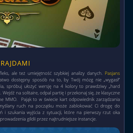
 RAJDAMI
leks, ale też umiejętność szybkiej analizy danych.
Pasjans
atwo dostępny sposób na to, by Twój mózg nie „wygasł”
ia, spróbuj ułożyć wersję na 4 kolory to prawdziwy „hard
Wejdź na solitaire, odpal partię i przekonaj się, że klasyczne
one MMO. Pająk to w świecie kart odpowiednik zarządzania
emyślany ruch na początku może zablokować Ci drogę do
 i szukania wyjścia z sytuacji, które na pierwszy rzut oka
prowadzenia gildii przez najtrudniejsze instancje.