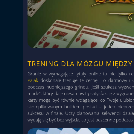
TRENING DLA MÓZGU MIĘDZY
Granie w wymagające tytuły online to nie tylko ref
Pająk
doskonale trenuje tę cechę. To darmowy i ł
podczas nudniejszego grindu. Jeśli szukasz wyzwan
mode”, który daje niesamowitą satysfakcję z wygranej. 
karty mogą być równie wciągające, co Twoje ulubi
skomplikowanym buildem postaci – jeden nieprz
sukcesu w finale. Uczy planowania sekwencji działań
wydają się być bez wyjścia, co jest bezcenne podczas 