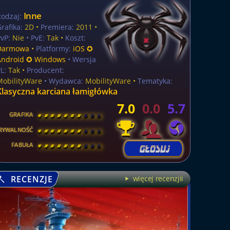
Inne
Rodzaj:
rafika:
2D •
Premiera:
2011 •
vP:
Nie
• PvE:
Tak •
Koszt:
Darmowa
•
Platformy:
iOS ✪
Android ✪ Windows
• Wersja
L:
Tak
•
Producent:
MobilityWare
• Wydawca:
MobilityWare •
Tematyka:
Klasyczna karciana łamigłówka
7.0
0.0
5.7
GRAFIKA
[
\
\
\
\
\
\
\
\
]
RYWALNOŚĆ
[
\
\
\
\
\
\
\
\
]
FABUŁA
[
\
\
\
\
\
\
\
\
]
RECENZJE
więcej recenzjii