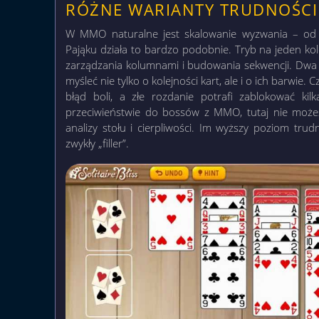
RÓŻNE WARIANTY TRUDNOŚCI
W MMO naturalne jest skalowanie wyzwania – od
Pająku działa to bardzo podobnie. Tryb na jeden kol
zarządzania kolumnami i budowania sekwencji. Dwa 
myśleć nie tylko o kolejności kart, ale i o ich barwi
błąd boli, a złe rozdanie potrafi zablokować k
przeciwieństwie do bossów z MMO, tutaj nie możes
analizy stołu i cierpliwości. Im wyższy poziom trud
zwykły „filler”.