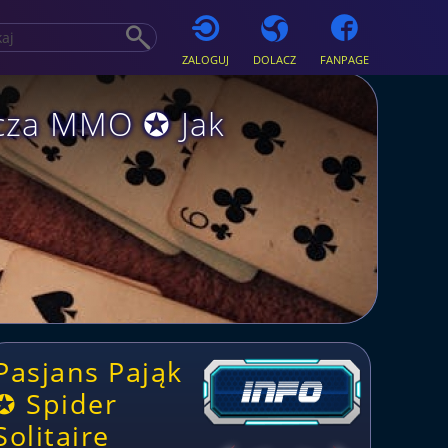
ZALOGUJ
DOLACZ
FANPAGE
racza MMO ✪ Jak
Pasjans Pająk
✪ Spider
Solitaire