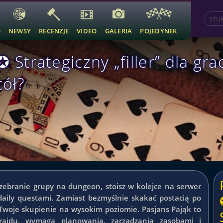
O
NEWSY
RECENZJE
VIDEO
GALERIA
POJEDYNEK
✪ Strategiczny „filler” dla g
ół?
ebranie grupy na dungeon, stoisz w kolejce na serwer
aily questami. Zamiast bezmyślnie skakać postacią po
 Twoje skupienie na wysokim poziomie. Pasjans Pająk to
ajdu, wymaga planowania, zarządzania zasobami i