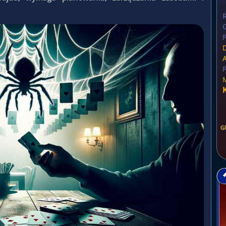
G
P
P
G