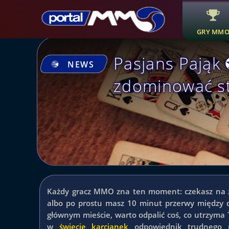
GRY MM
Pasjans Pająk 
NEWS
zdominować st
Każdy gracz MMO zna ten moment: czekasz na z
albo po prostu masz 10 minut przerwy między d
głównym mieście, warto odpalić coś, co utrzyma
w
świecie karcianek
odpowiednik trudnego r