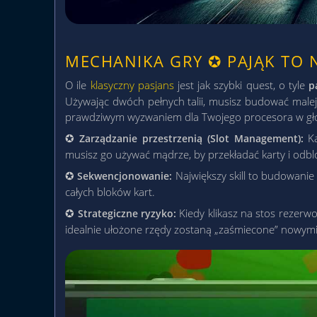
MECHANIKA GRY ✪ PAJĄK TO N
O ile
klasyczny pasjans
jest jak szybki quest, o tyle
p
Używając dwóch pełnych talii, musisz budować malejąc
prawdziwym wyzwaniem dla Twojego procesora w głowie
✪
Ka
Zarządzanie przestrzenią (Slot Management):
musisz go używać mądrze, by przekładać karty i odb
✪
Największy skill to budowani
Sekwencjonowanie:
całych bloków kart.
✪
Kiedy klikasz na stos rezerwo
Strategiczne ryzyko:
idealnie ułożone rzędy zostaną „zaśmiecone” nowymi