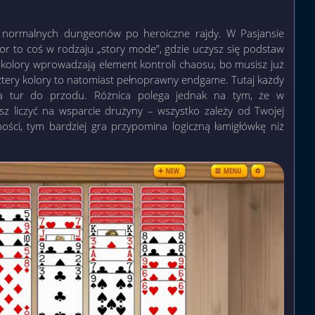
 normalnych dungeonów po heroiczne rajdy. W Pasjansie
or to coś w rodzaju „story mode”, gdzie uczysz się podstaw
kolory wprowadzają element kontroli chaosu, bo musisz już
e. Cztery kolory to natomiast pełnoprawny endgame. Tutaj każdy
ilka tur do przodu. Różnica polega jednak na tym, że w
z liczyć na wsparcie drużyny – wszystko zależy od Twojej
ności, tym bardziej gra przypomina logiczną łamigłówkę niż