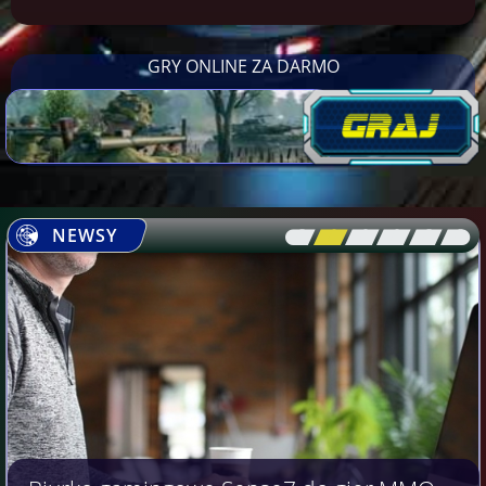
GRY ONLINE ZA DARMO
NEWSY
[\
\\
\\
\\
\\
\]