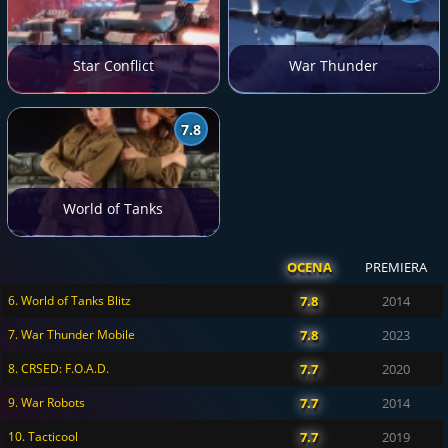
Star Conflict
War Thunder
7.8
World of Tanks
OCENA
PREMIERA
6. World of Tanks Blitz
7.8
2014
7. War Thunder Mobile
7.8
2023
8. CRSED: F.O.A.D.
7.7
2020
9. War Robots
7.7
2014
10. Tacticool
7.7
2019