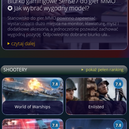
Biurko gamingowe Sense7 do gier MMO
✪ Jak wybrać wygodny model?
Stanowisko do gier MMO powinno zapewniać
wystarczająco dużo miejsca na monitor, klawiaturę, mysz i
dodatkowe akcesoria, a jednocześnie pozwalać zachować
wygodną pozycję. Odpowiednio dobrane biurko uła…
czytaj dalej
SHOOTERY
pokaż pełen ranking
7.8
7.8
World of Warships
Enlisted
7.8
7.8