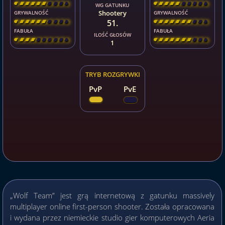
[
\
\
\
\
\
\
\
\
]
[
\
\
\
\
\
\
\
\
]
WG GATUNKU
Shootery
GRYWALNOŚĆ
GRYWALNOŚĆ
51.
[
\
\
\
\
\
\
\
\
]
[
\
\
\
\
\
\
\
\
]
FABUŁA
FABUŁA
ILOŚĆ GŁOSÓW
[
\
\
\
\
\
\
\
\
]
[
\
\
\
\
\
\
\
\
]
1
TRYB ROZGRYWKI
PvP
PvE
„Wolf Team” jest grą internetową z gatunku massively
multiplayer online first-person shooter. Została opracowana
i wydana przez niemieckie studio gier komputerowych Aeria