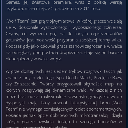
Games. Jej światowa premiera, wraz z polską wersją
językową, miała miejsce 5 października 2011 roku.
„Wolf Team” jest grą trójwymiarową, w której gracze wcielają
się w doskonale wyszkolonego i wyposażonego żołnierza.
Czymś, co wyróżnia grę na tle innych reprezentantów
gatunków, jest możliwość przybrania zabójczej formy wilka.
Podczas gdy jako człowiek gracz stanowi zagrożenie w walce
na odległość, pod postacią drapieżnika, staje się on bardzo
niebezpieczny w walce wręcz.
W grze dostępnych jest siedem trybów rozgrywki takich jak
znane z innych gier tego typu Death Match, Przejęcie Bazy,
czy Zniszczenie. Twórcy przygotowali piętnaście map, na
których rozgrywają się dynamiczne walki. W każdej z nich
może brać udział maksymalnie szesnastu graczy, którzy do
dyspozycji mają istny arsenał futurystycznej broni.„Wolf
Team” nie wymaga comiesięcznych opłat abonamentowych.
Posiada jednak opcję dobrowolnych mikrotransakcji, dzięki
którym gracze uzyskują dostęp to szeregu bonusów w
zamian za rzeczywiste pieniądze.