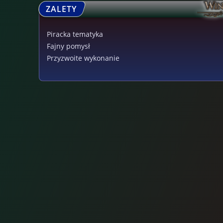
ZALETY
Piracka tematyka
Fajny pomysł
Przyzwoite wykonanie