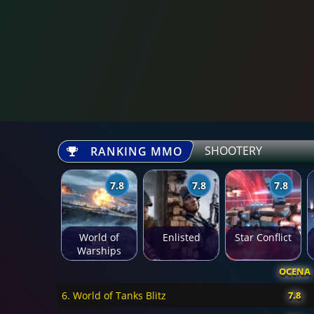
SHOOTERY
RANKING MMO
7.8
7.8
7.8
World of
Enlisted
Star Conflict
Warships
OCENA
6. World of Tanks Blitz
7.8