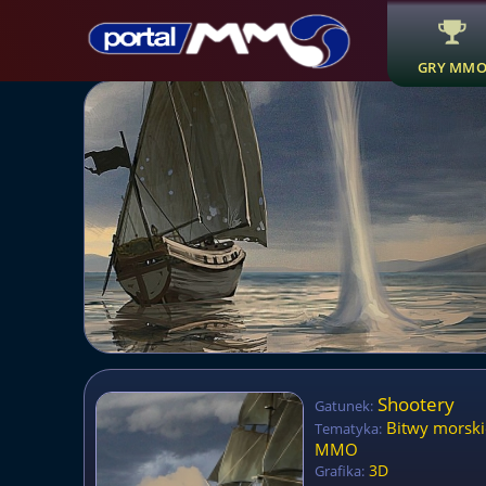
GRY MM
Shootery
Gatunek:
Bitwy morsk
Tematyka:
MMO
3D
Grafika: