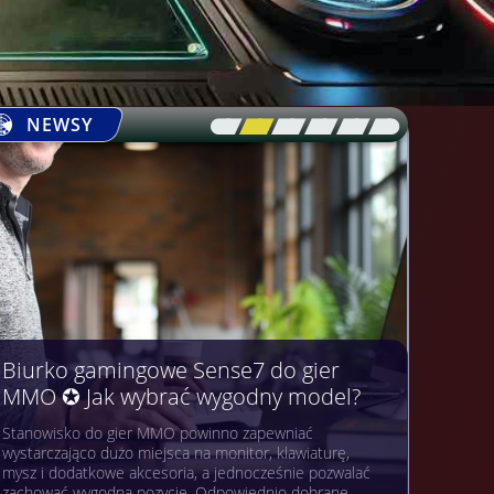
NEWSY
[\
\\
\\
\\
\\
\]
Biurko gamingowe Sense7 do gier
MMO ✪ Jak wybrać wygodny model?
Stanowisko do gier MMO powinno zapewniać
wystarczająco dużo miejsca na monitor, klawiaturę,
mysz i dodatkowe akcesoria, a jednocześnie pozwalać
zachować wygodną pozycję. Odpowiednio dobrane