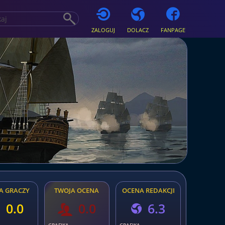
ZALOGUJ
DOLACZ
FANPAGE
A GRACZY
TWOJA OCENA
OCENA REDAKCJI
0.0
0.0
6.3