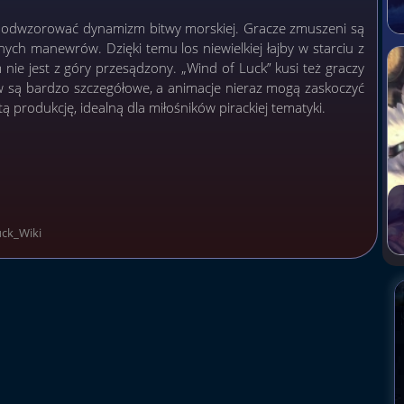
by odwzorować dynamizm bitwy morskiej. Gracze zmuszeni są
nych manewrów. Dzięki temu los niewielkiej łajby w starciu z
 nie jest z góry przesądzony. „Wind of Luck” kusi też graczy
w są bardzo szczegółowe, a animacje nieraz mogą zaskoczyć
 produkcję, idealną dla miłośników pirackiej tematyki.
uck_Wiki