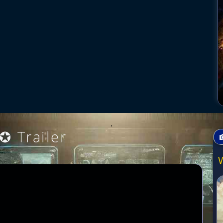
.
✪ Trailer