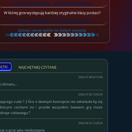
[
\
\
\
\
\
\
\
\
\
\
\
\
\
\
\
\
\
\
]
W której grze występują bardziej oryginalne klasy postaci?
[
\
\
\
\
\
\
\
\
\
\
\
\
\
\
\
\
\
\
]
ĄTKI
NAJCHĘTNIEJ CZYTANE
2026-07-08 02:10:36
 klimatu...
2026-07-06 12:55:39
łającego cuda ? :) Gra o dawnym koncepcie nie odnalazła by się
ektórymi cechami no i przede wszystkim światem gry może
dzieje ciekawego ?
2026-06-23 12:28:20
cję o grze jako niedostępna