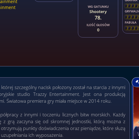
GRAFIKA
tainment
[
\
\
\
ainment
WG GATUNKU
Shootery
GRYWAL
78.
[
\
\
\
FABUŁA
ILOŚĆ GŁOSÓW
[
\
\
\
0
której szczególny nacisk położony został na starcia z innymi
ryjskie studio Trazzy Entertainment. Jest ona produkcją
i. Światowa premiera gry miała miejsce w 2014 roku.
ółpracy z innymi i toczeniu licznych bitw morskich. Każdy
dę z grą zaczyna się od skromnej jednostki, którą można z
 otrzymują punkty doświadczenia oraz pieniądze, które służą
uzupełniania ich wyposażenia.