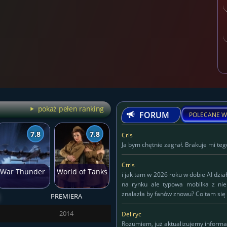
pokaż pełen ranking
FORUM
POLECANE W
7.8
7.8
Cris
Ja bym chętnie zagrał. Brakuje mi tego
Ctrls
War Thunder
World of Tanks
i jak tam w 2026 roku w dobie AI dzia
na rynku ale typowa mobilka z ni
znalazła by fanów znowu? Co tam się 
PREMIERA
Deliryc
2014
Deliryc
Rozumiem, już aktualizujemy informa