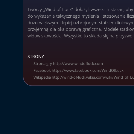
Twórcy „Wind of Luck” dołożyli wszelkich starań, a
do wykazania taktycznego myślenia i stosowania licz
dużo większym i lepiej uzbrojonym statkiem liniowym
przyjemną dla oka oprawą graficzną. Modele statkó
widowiskowością. Wszystko to składa się na przyzwoitą
STRONY
Strona gry http://www.windofluck.com
Facebook https://www.facebook.com/WindOfLuck
Wikipedia http://wind-of-luck.wikia.com/wiki/Wind_of_L