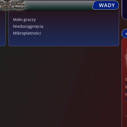
WADY
Mało graczy
Niedociągnięcia
Mikropłatności