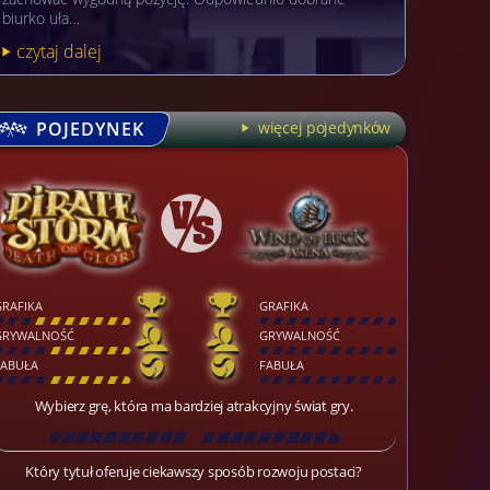
biurko uła…
czytaj dalej
POJEDYNEK
więcej pojedynków
GRAFIKA
GRAFIKA
[
\
\
\
\
\
\
\
\
]
[
\
\
\
\
\
\
\
\
]
GRYWALNOŚĆ
GRYWALNOŚĆ
[
\
\
\
\
\
\
\
\
]
[
\
\
\
\
\
\
\
\
]
FABUŁA
FABUŁA
[
\
\
\
\
\
\
\
\
]
[
\
\
\
\
\
\
\
\
]
Wybierz grę, która ma bardziej atrakcyjny świat gry.
[
\
\
\
\
\
\
\
\
\
\
\
\
\
\
\
\
\
\
]
Który tytuł oferuje ciekawszy sposób rozwoju postaci?