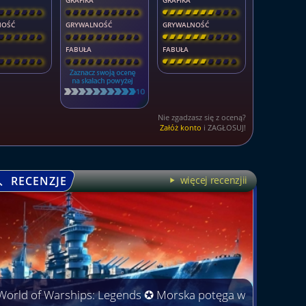
GRAFIKA
GRAFIKA
\
\
\
\
\
]
[
\
\
\
\
\
\
\
\
]
[
\
\
\
\
\
\
\
\
]
NOŚĆ
GRYWALNOŚĆ
GRYWALNOŚĆ
\
\
\
\
\
]
[
\
\
\
\
\
\
\
\
]
[
\
\
\
\
\
\
\
\
]
FABUŁA
FABUŁA
\
\
\
\
\
]
[
\
\
\
\
\
\
\
\
]
[
\
\
\
\
\
\
\
\
]
Nie zgadzasz się z oceną?
Załóż konto
i ZAGŁOSUJ!
RECENZJE
więcej recenzjii
World of Warships: Legends ✪ Morska potęga w