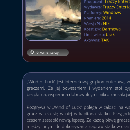
Trazzy Enter
Producent:
Trazzy Entert
Wydawca:
Windows
Platformy:
2014
Premiera:
NIE
Wersja PL:
Darmowa
Koszt gry:
brak
Limit wieku:
TAK
Aktywna:
0 komentarzy
„Wind of Luck” jest internetową grą komputerową, w 
graczami. Za jej powstaniem i wydaniem stoi cyp
bezpłatną, wspieraną dobrowolnymi mikrotransakcjam
Rozgrywa w „Wind of Luck” polega w całości na wsp
gracz wciela się w niej w kapitana statku. Przygo
czasem zastąpić nową, lepszą. Za każdą bitwę gracze
między innymi do dokonywania napraw statków oraz 