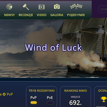
O
NEWSY
RECENZJE
VIDEO
GALERIA
POJEDYNEK
Wind of Luck
TRYB ROZGRYWKI
RANKING MMO
OCEN
ie ✪ PvP
PvP
PvE
MIEJSCE
692.