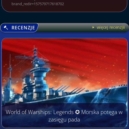
brand_redir=157579717618702
RECENZJE
więcej recenzjii
World of Warships: Legends ✪ Morska potęga w
zasięgu pada