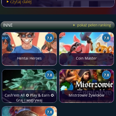
czytaj dalej
INNE
pokaż pełen ranking
7.8
7.8
Hentai Heroes
Coin Master
7.8
7.8
Cash'em All ✪ Play & Earn ✪
Mistrzowie Żywiołów
Graj i wygrywaj
7.8