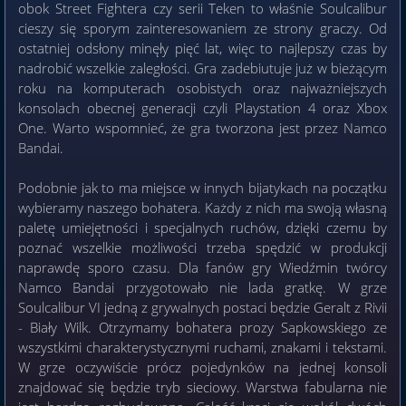
obok Street Fightera czy serii Teken to właśnie Soulcalibur
cieszy się sporym zainteresowaniem ze strony graczy. Od
ostatniej odsłony minęły pięć lat, więc to najlepszy czas by
nadrobić wszelkie zaległości. Gra zadebiutuje już w bieżącym
roku na komputerach osobistych oraz najważniejszych
konsolach obecnej generacji czyli Playstation 4 oraz Xbox
One. Warto wspomnieć, że gra tworzona jest przez Namco
Bandai.
Podobnie jak to ma miejsce w innych bijatykach na początku
wybieramy naszego bohatera. Każdy z nich ma swoją własną
paletę umiejętności i specjalnych ruchów, dzięki czemu by
poznać wszelkie możliwości trzeba spędzić w produkcji
naprawdę sporo czasu. Dla fanów gry Wiedźmin twórcy
Namco Bandai przygotowało nie lada gratkę. W grze
Soulcalibur VI jedną z grywalnych postaci będzie Geralt z Rivii
- Biały Wilk. Otrzymamy bohatera prozy Sapkowskiego ze
wszystkimi charakterystycznymi ruchami, znakami i tekstami.
W grze oczywiście prócz pojedynków na jednej konsoli
znajdować się będzie tryb sieciowy. Warstwa fabularna nie