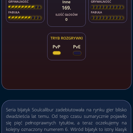
Inne
GRYWALNOŚĆ
GRYWALNOŚĆ
169.
[
\
\
\
\
\
\
\
\
]
[
\
\
\
\
\
\
\
\
]
FABUŁA
FABUŁA
ILOŚĆ GŁOSÓW
[
\
\
\
\
\
\
\
\
]
[
\
\
\
\
\
\
\
\
]
0
TRYB ROZGRYWKI
PvP
PvE
Seria bijatyk Soulcalibur zadebiutowała na rynku gier blisko
dwadzieścia lat temu. Od tego czasu sumarycznie pojawiło
się pięć pełnoprawnych tytułów, a teraz oczekujemy na
kolejny oznaczony numerem 6. Wśród bijatyk to istny klasyk