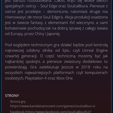
jest bardzo rozbudowana. Całość kręci się wokół dwóch
specjalnych ostrzy – Soul Edge oraz Soulcalibura. Pierwsze z
ostrze jest przeklęte – demoniczne, natomiast drugie ma
równoważyć złe moce Soul Edge'a. Akcja produkcji osadzona
jest w świecie fantasy z elementami XVI wiecznymi, a sami
bohaterowie pochodzą tak na dobrą sprawę z całego świata
od Europy, przez Chiny i Japonię.
Pod względem technicznym gra działać będzie pod kontrolą
najnowszej odsłony silnika od Epic, czyli Unreal Engine
czwartej generacji. O część techniczną możemy być jak
najbardziej spokojni, a pierwsze zwiastuny dodatkowo to
potwierdzają. Gra zadebiutuje jeszcze w 2018 roku na
wszystkich najważniejszych platformach czyli komputerach
osobistych, Playstation 4 oraz Xbox One.
STRONY
Strona gry
https://www.bandainamcoent.com/games/soulcalibur-vi
Facebook https://www.facebook.com/SoulCaliburEU/?