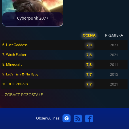
Cyberpunk 2077
OCENA
PREMIERA
6. Lust Goddess
7.8
2023
7. Witch Fucker
7.8
2021
8. Minecraft
7.8
2011
9. Let's Fish ✪ Na Ryby
7.7
2015
10. 3DFuckDolls
7.7
2021
... ZOBACZ POZOSTAŁE
Obserwuj nas: