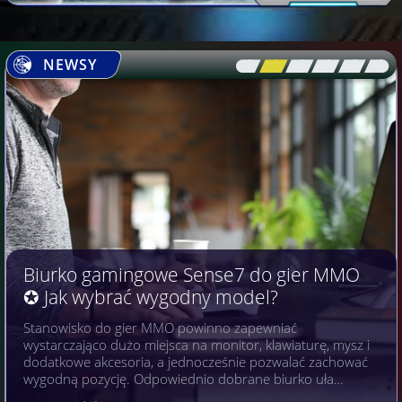
NEWSY
[\
\\
\\
\\
\\
\]
Biurko gamingowe Sense7 do gier MMO
✪ Jak wybrać wygodny model?
Stanowisko do gier MMO powinno zapewniać
wystarczająco dużo miejsca na monitor, klawiaturę, mysz i
dodatkowe akcesoria, a jednocześnie pozwalać zachować
wygodną pozycję. Odpowiednio dobrane biurko uła…