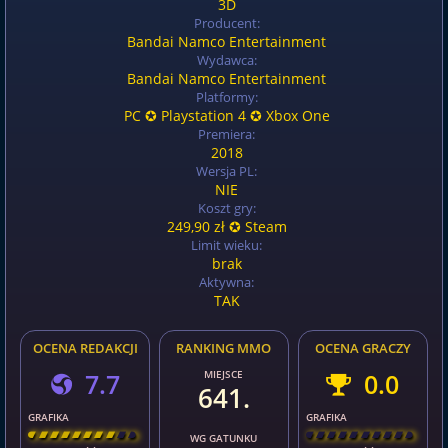
3D
Producent:
Bandai Namco Entertainment
Wydawca:
Bandai Namco Entertainment
Platformy:
PC ✪ Playstation 4 ✪ Xbox One
Premiera:
2018
Wersja PL:
NIE
Koszt gry:
249,90 zł ✪ Steam
Limit wieku:
brak
Aktywna:
TAK
OCENA REDAKCJI
RANKING MMO
OCENA GRACZY
7.7
MIEJSCE
0.0
641.
GRAFIKA
GRAFIKA
[
\
\
\
\
\
\
\
\
]
[
\
\
\
\
\
\
\
\
]
WG GATUNKU