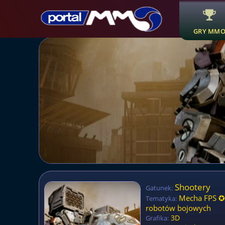
GRY MM
Shootery
Gatunek:
Mecha FPS ✪ 
Tematyka:
robotów bojowych
3D
Grafika: