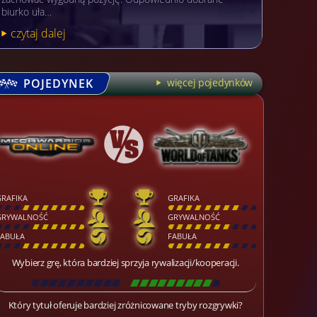
biurko uła…
czytaj dalej
POJEDYNEK
więcej pojedynków
GRAFIKA
GRAFIKA
[
\
\
\
\
\
\
\
\
]
[
\
\
\
\
\
\
\
\
]
GRYWALNOŚĆ
GRYWALNOŚĆ
[
\
\
\
\
\
\
\
\
]
[
\
\
\
\
\
\
\
\
]
FABUŁA
FABUŁA
[
\
\
\
\
\
\
\
\
]
[
\
\
\
\
\
\
\
\
]
Wybierz grę, która bardziej sprzyja rywalizacji/kooperacji.
[
\
\
\
\
\
\
\
\
\
\
\
\
\
\
\
\
\
\
]
Który tytuł oferuje bardziej zróżnicowane tryby rozgrywki?