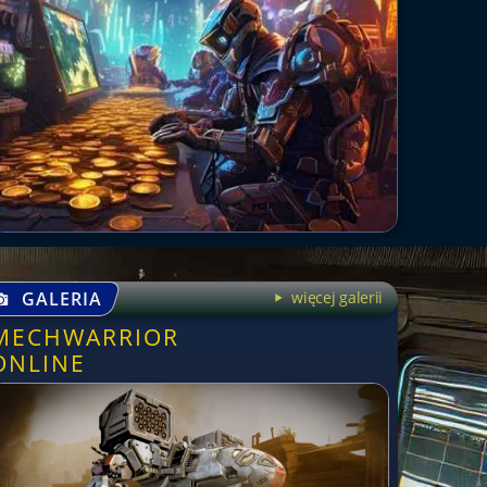
GALERIA
więcej galerii
MECHWARRIOR
ONLINE