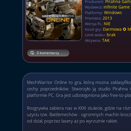
Pirahna Gam
Producent:
Infinite Game
Wydawca:
Windows
Platformy:
2013
Premiera:
NIE
Wersja PL:
Darmowa ✪ Mi
Koszt gry:
brak
Limit wieku:
TAK
Aktywna:
0 komentarzy
MechWarrior Online to gra, którą można zaklasyfi
cechy poprzedników. Stworzyło ją studio Pirahna
platformie PC. Gra jest udostępniona jako free-to-pla
Rozgrywka zabiera nas w XXXI stulecie, gdzie na róż
użyciu tzw. Battlemechów - ogromnych machin kroc
od dział, poprzez lasery aż po wyrzutnie rakiet.