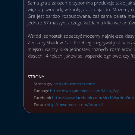
Sama gra z założeń przypomina produkcje takie jak s
większą swobodę w konfiguracji pojazdu. Możemy na
Gra jest bardzo rozbudowana, zaś sama paleta m
jedna z 67 maszyn, z czego każda ma kilka wariantów
Wśród jednostek zobaczyć możemy największe klasyki s
Zeus czy Shadow Cat. Przebieg rozgrywki jest napra
miejscu walczy kilka jednostek różnych rozmiaró
klasach i 4 rolach, jak zwiad, wsparcie ogniowe, czy "
STRONY
Strona gry
http://mwomercs.com/
Fanpage
http://mwo.gamepedia.com/Main_Page
Facebook
https://www.facebook.com/MechWarriorOnline
Forum
http://mwomercs.com/forums/