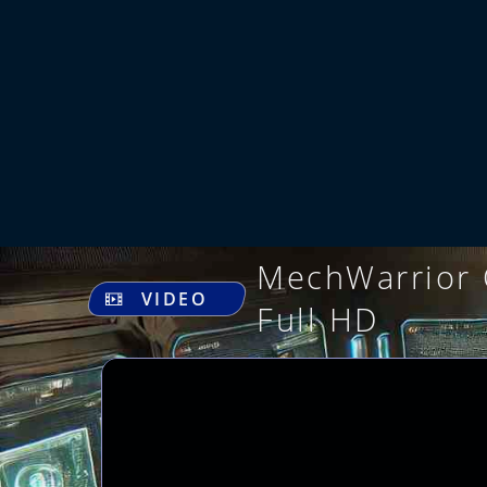
MechWarrior 
VIDEO
Full HD