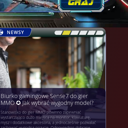
NEWSY
[\
\\
\\
\\
\\
\]
Biurko gamingowe Sense7 do gier
MMO ✪ Jak wybrać wygodny model?
Stanowisko do gier MMO powinno zapewniać
wystarczająco dużo miejsca na monitor, klawiaturę,
mysz i dodatkowe akcesoria, a jednocześnie pozwalać
zachować wygodną pozycję. Odpowiednio dobrane