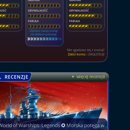
GRAFIKA
GRAFIKA
\
\
\
\
\
]
[
\
\
\
\
\
\
\
\
]
[
\
\
\
\
\
\
\
\
]
NOŚĆ
GRYWALNOŚĆ
GRYWALNOŚĆ
\
\
\
\
\
]
[
\
\
\
\
\
\
\
\
]
[
\
\
\
\
\
\
\
\
]
FABUŁA
FABUŁA
\
\
\
\
\
]
[
\
\
\
\
\
\
\
\
]
[
\
\
\
\
\
\
\
\
]
Nie zgadzasz się z oceną?
Załóż konto
i ZAGŁOSUJ!
RECENZJE
więcej recenzjii
World of Warships: Legends ✪ Morska potęga w