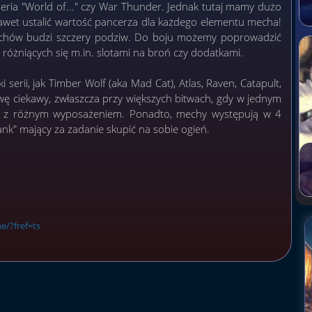
eria "World of..." czy War Thunder. Jednak tutaj mamy dużo
wet ustalić wartość pancerza dla każdego elementu mecha!
echów budzi szczery podziw. Do boju możemy poprowadzić
 różniących się m.in. slotami na broń czy dodatkami.
erii, jak Timber Wolf (aka Mad Cat), Atlas, Raven, Catapult,
wę ciekawy, zwłaszcza przy większych bitwach, gdy w jednym
w i z różnym wyposażeniem. Ponadto, mechy występują w 4
tank" mający za zadanie skupić na sobie ogień.
/?fref=ts