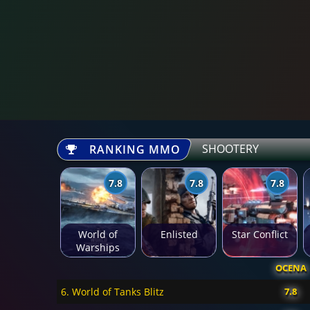
SHOOTERY
RANKING MMO
7.8
7.8
7.8
World of
Enlisted
Star Conflict
Warships
OCENA
6. World of Tanks Blitz
7.8