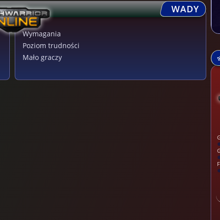
WADY
Wymagania
Poziom trudności
Mało graczy