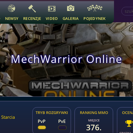
O
NEWSY
RECENZJE
VIDEO
GALERIA
POJEDYNEK
MechWarrior Online
TRYB ROZGRYWKI
RANKING MMO
OCEN
Starcia
PvP
PvE
MIEJSCE
376.