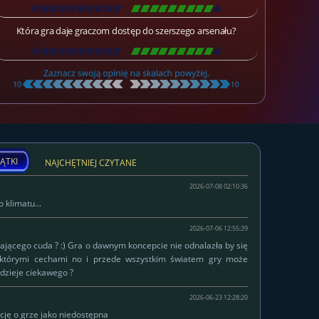
[
\
\
\
\
\
\
\
\
\
\
\
\
\
\
\
\
\
\
]
Która gra daje graczom dostęp do szerszego arsenału?
[
\
\
\
\
\
\
\
\
\
\
\
\
\
\
\
\
\
\
]
ĄTKI
NAJCHĘTNIEJ CZYTANE
2026-07-08 02:10:36
 klimatu...
2026-07-06 12:55:39
łającego cuda ? :) Gra o dawnym koncepcie nie odnalazła by się
ektórymi cechami no i przede wszystkim światem gry może
dzieje ciekawego ?
2026-06-23 12:28:20
cję o grze jako niedostępna