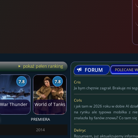
pokaż pełen ranking
FORUM
POLECANE W
7.8
7.8
Cris
Ja bym chętnie zagrał. Brakuje mi tego
Ctrls
War Thunder
World of Tanks
i jak tam w 2026 roku w dobie AI dzia
na rynku ale typowa mobilka z ni
znalazła by fanów znowu? Co tam się 
PREMIERA
Deliryc
2014
Deliryc
Rozumiem, już aktualizujemy informa