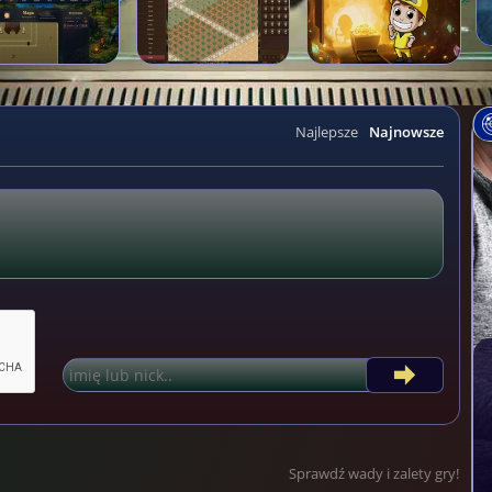
Najlepsze
Najnowsze
Sprawdź wady i zalety gry!