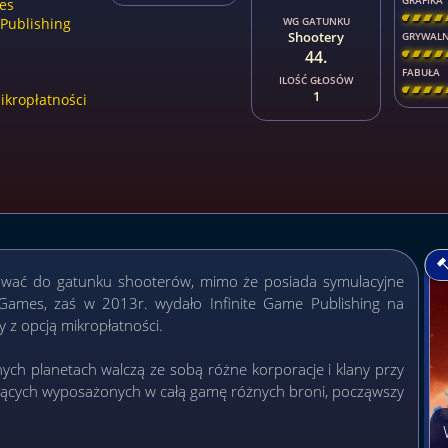
GRAFIKA
es
[
\
\
\
 Publishing
WG GATUNKU
Shootery
GRYWAL
44.
[
\
\
\
FABUŁA
ILOŚĆ GŁOSÓW
[
\
\
\
1
kropłatności
kować do gatunku shooterów, mimo że posiada symulacyjne
 Games, zaś w 2013r. wydało Infinite Game Publishing na
y z opcją mikropłatności.
nych planetach walczą ze sobą różne korporacje i klany przy
zących wyposażonych w całą gamę różnych broni, począwszy