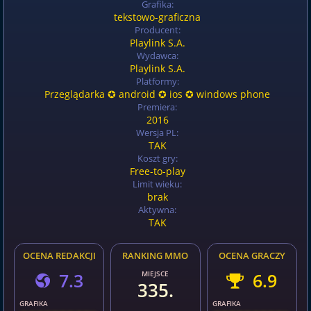
Grafika:
tekstowo-graficzna
Producent:
Playlink S.A.
Wydawca:
Playlink S.A.
Platformy:
Przeglądarka ✪ android ✪ ios ✪ windows phone
Premiera:
2016
Wersja PL:
TAK
Koszt gry:
Free-to-play
Limit wieku:
brak
Aktywna:
TAK
OCENA REDAKCJI
RANKING MMO
OCENA GRACZY
7.3
MIEJSCE
6.9
335.
GRAFIKA
GRAFIKA