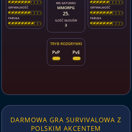
[
\
\
\
\
\
\
\
\
]
[
\
\
\
\
\
\
\
\
]
WG GATUNKU
MMORPG
GRYWALNOŚĆ
GRYWALNOŚĆ
25.
[
\
\
\
\
\
\
\
\
]
[
\
\
\
\
\
\
\
\
]
FABUŁA
FABUŁA
ILOŚĆ GŁOSÓW
[
\
\
\
\
\
\
\
\
]
[
\
\
\
\
\
\
\
\
]
3
TRYB ROZGRYWKI
PvP
PvE
DARMOWA GRA SURVIVALOWA Z
POLSKIM AKCENTEM