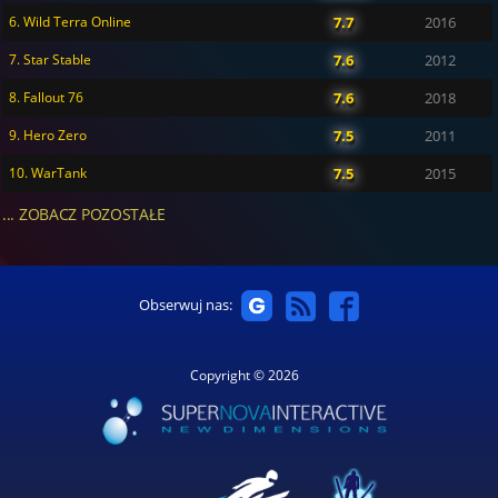
6. Wild Terra Online
7.7
2016
7. Star Stable
7.6
2012
8. Fallout 76
7.6
2018
9. Hero Zero
7.5
2011
10. WarTank
7.5
2015
... ZOBACZ POZOSTAŁE
Obserwuj nas:
Copyright © 2026