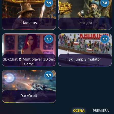
7.9
7.8
Gladiatus
SeaFight
7.7
7.7
3DXChat ✪ Multiplayer 3D Sex
Ski Jump Simulator
Game
7.7
DarkOrbit
OCENA
PREMIERA