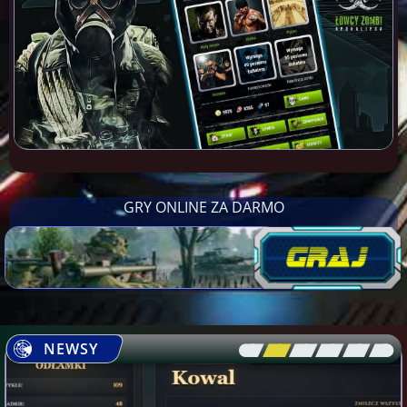
GRY ONLINE ZA DARMO
NEWSY
[\
\\
\\
\\
\\
\]