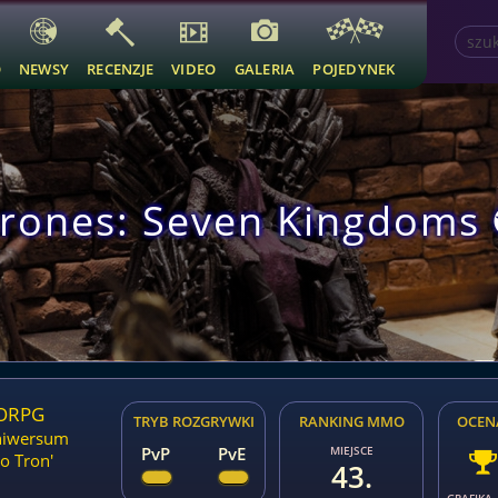
O
NEWSY
RECENZJE
VIDEO
GALERIA
POJEDYNEK
hrones: Seven Kingdom
MORPG
TRYB ROZGRYWKI
RANKING MMO
OCEN
niwersum
PvP
PvE
MIEJSCE
o Tron'
43.