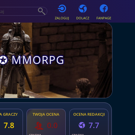
ZALOGUJ
DOLACZ
FANPAGE
s ✪ MMORPG
A GRACZY
TWOJA OCENA
OCENA REDAKCJI
7.8
0.0
7.7