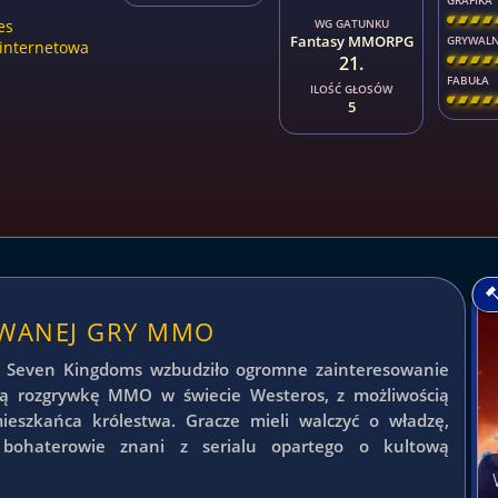
GRAFIKA
[
\
\
\
es
WG GATUNKU
Fantasy MMORPG
GRYWAL
internetowa
21.
[
\
\
\
FABUŁA
ILOŚĆ GŁOSÓW
[
\
\
\
5
OWANEJ GRY MMO
: Seven Kingdoms wzbudziło ogromne zainteresowanie
ką rozgrywkę MMO w świecie Westeros, z możliwością
mieszkańca królestwa. Gracze mieli walczyć o władzę,
 bohaterowie znani z serialu opartego o kultową