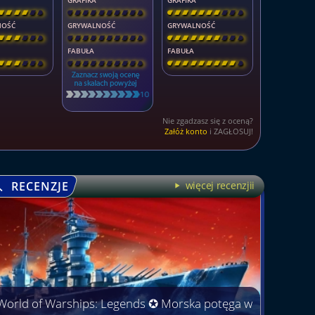
GRAFIKA
GRAFIKA
\
\
\
\
\
]
[
\
\
\
\
\
\
\
\
]
[
\
\
\
\
\
\
\
\
]
NOŚĆ
GRYWALNOŚĆ
GRYWALNOŚĆ
\
\
\
\
\
]
[
\
\
\
\
\
\
\
\
]
[
\
\
\
\
\
\
\
\
]
FABUŁA
FABUŁA
\
\
\
\
\
]
[
\
\
\
\
\
\
\
\
]
[
\
\
\
\
\
\
\
\
]
Nie zgadzasz się z oceną?
Załóż konto
i ZAGŁOSUJ!
RECENZJE
więcej recenzjii
World of Warships: Legends ✪ Morska potęga w