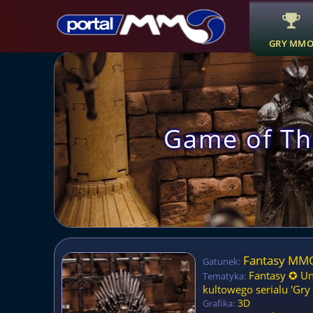
GRY MM
Game of T
Fantasy M
Gatunek:
Fantasy ✪ U
Tematyka:
kultowego serialu 'Gry 
3D
Grafika: