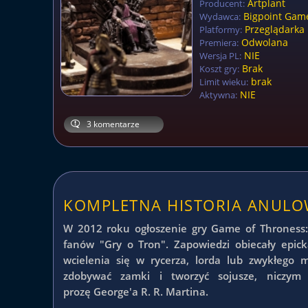
Artplant
Producent:
Bigpoint Gam
Wydawca:
Przeglądarka 
Platformy:
Odwolana
Premiera:
NIE
Wersja PL:
Brak
Koszt gry:
brak
Limit wieku:
NIE
Aktywna:
3 komentarze
KOMPLETNA HISTORIA ANUL
W 2012 roku ogłoszenie gry Game of Throness
fanów "Gry o Tron". Zapowiedzi obiecały epic
wcielenia się w rycerza, lorda lub zwykłego 
zdobywać zamki i tworzyć sojusze, niczym
prozę George'a R. R. Martina.