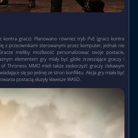
 kontra gracz). Planowano również tryb PvE (gracz kontra
ię z przeciwnikami sterowanymi przez komputer, jednak nie
Gracze mieliby możliwość personalizować swoje postacie,
ażnym elementem gry miały być gildie zrzeszające graczy i
 of Throness MMO mieli także zaskoczyźć graczy ciekawym
iadające się po jednej ze stron konfliktu. Akcja gry miała być
owania postacią służyły klawisze WASD.