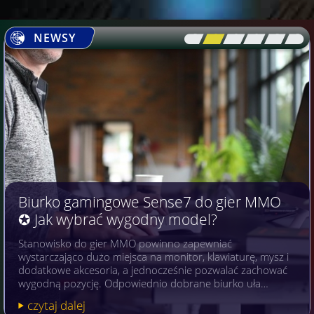
NEWSY
[\
\\
\\
\\
\\
\]
Biurko gamingowe Sense7 do gier MMO
✪ Jak wybrać wygodny model?
Stanowisko do gier MMO powinno zapewniać
wystarczająco dużo miejsca na monitor, klawiaturę, mysz i
dodatkowe akcesoria, a jednocześnie pozwalać zachować
wygodną pozycję. Odpowiednio dobrane biurko uła…
czytaj dalej