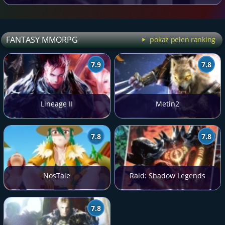
FANTASY MMORPG
pokaż pełen ranking
7.9
7.8
Lineage II
Metin2
7.8
7.8
NosTale
Raid: Shadow Legends
7.8