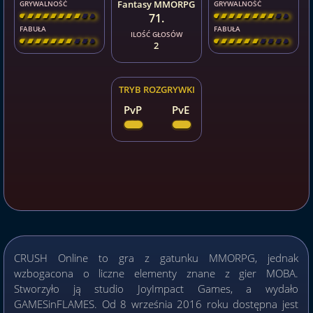
Fantasy MMORPG
GRYWALNOŚĆ
GRYWALNOŚĆ
71.
[
\
\
\
\
\
\
\
\
]
[
\
\
\
\
\
\
\
\
]
FABUŁA
FABUŁA
ILOŚĆ GŁOSÓW
[
\
\
\
\
\
\
\
\
]
[
\
\
\
\
\
\
\
\
]
2
TRYB ROZGRYWKI
PvP
PvE
CRUSH Online to gra z gatunku MMORPG, jednak
wzbogacona o liczne elementy znane z gier MOBA.
Stworzyło ją studio JoyImpact Games, a wydało
GAMESinFLAMES. Od 8 września 2016 roku dostępna jest