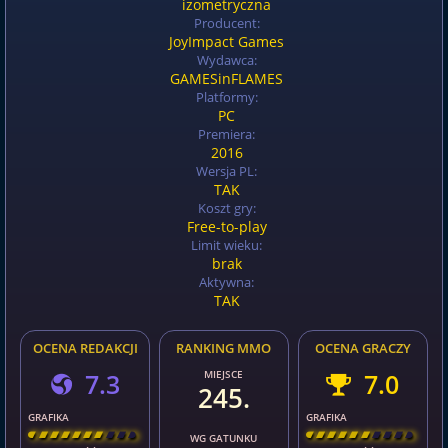
izometryczna
Producent:
JoyImpact Games
Wydawca:
GAMESinFLAMES
Platformy:
PC
Premiera:
2016
Wersja PL:
TAK
Koszt gry:
Free-to-play
Limit wieku:
brak
Aktywna:
TAK
OCENA REDAKCJI
RANKING MMO
OCENA GRACZY
7.3
MIEJSCE
7.0
245.
GRAFIKA
GRAFIKA
[
\
\
\
\
\
\
\
\
]
[
\
\
\
\
\
\
\
\
]
WG GATUNKU