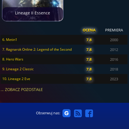
Lineage II Essence
OCENA
PREMIERA
6. Metin1
7.8
2000
7. Ragnarok Online 2: Legend of the Second
7.8
2012
8. Hero Wars
7.8
2016
9. Lineage 2 Classic
7.8
2018
10. Lineage 2 Eve
7.8
2023
... ZOBACZ POZOSTAŁE
Obserwuj nas: