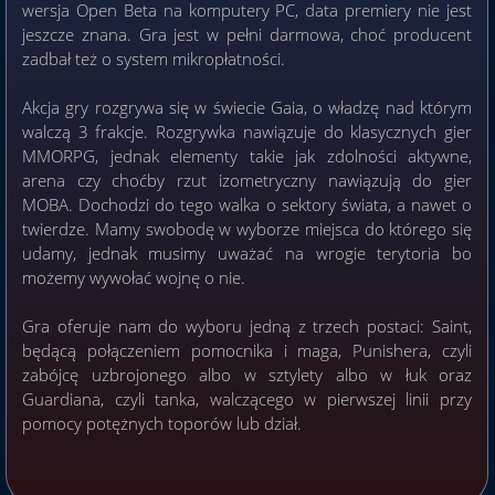
wersja Open Beta na komputery PC, data premiery nie jest
jeszcze znana. Gra jest w pełni darmowa, choć producent
zadbał też o system mikropłatności.
Akcja gry rozgrywa się w świecie Gaia, o władzę nad którym
walczą 3 frakcje. Rozgrywka nawiązuje do klasycznych gier
MMORPG, jednak elementy takie jak zdolności aktywne,
arena czy choćby rzut izometryczny nawiązują do gier
MOBA. Dochodzi do tego walka o sektory świata, a nawet o
twierdze. Mamy swobodę w wyborze miejsca do którego się
udamy, jednak musimy uważać na wrogie terytoria bo
możemy wywołać wojnę o nie.
Gra oferuje nam do wyboru jedną z trzech postaci: Saint,
będącą połączeniem pomocnika i maga, Punishera, czyli
zabójcę uzbrojonego albo w sztylety albo w łuk oraz
Guardiana, czyli tanka, walczącego w pierwszej linii przy
pomocy potężnych toporów lub dział.