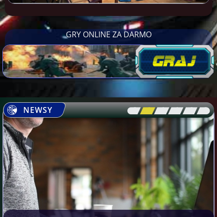
GRY ONLINE ZA DARMO
NEWSY
[\
\\
\\
\\
\\
\]