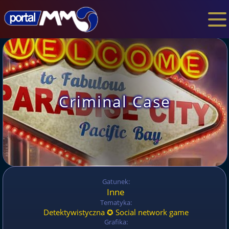
Criminal Case
Gatunek:
Inne
Tematyka:
Detektywistyczna ✪ Social network game
Grafika: