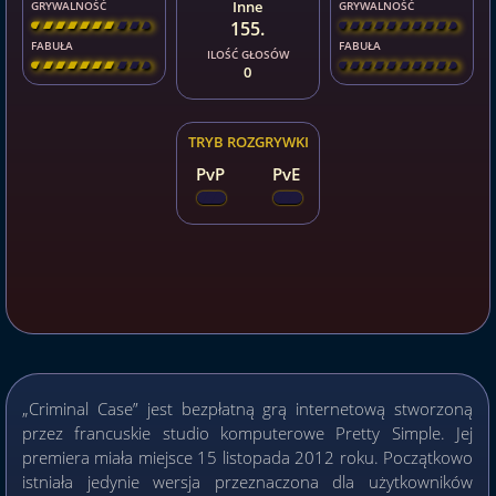
Inne
GRYWALNOŚĆ
GRYWALNOŚĆ
155.
[
\
\
\
\
\
\
\
\
]
[
\
\
\
\
\
\
\
\
]
FABUŁA
FABUŁA
ILOŚĆ GŁOSÓW
[
\
\
\
\
\
\
\
\
]
[
\
\
\
\
\
\
\
\
]
0
TRYB ROZGRYWKI
PvP
PvE
„Criminal Case” jest bezpłatną grą internetową stworzoną
przez francuskie studio komputerowe Pretty Simple. Jej
premiera miała miejsce 15 listopada 2012 roku. Początkowo
istniała jedynie wersja przeznaczona dla użytkowników