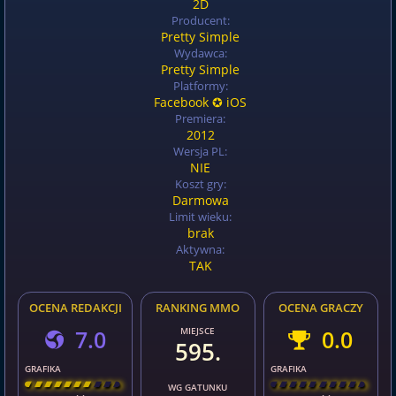
2D
Producent:
Pretty Simple
Wydawca:
Pretty Simple
Platformy:
Facebook ✪ iOS
Premiera:
2012
Wersja PL:
NIE
Koszt gry:
Darmowa
Limit wieku:
brak
Aktywna:
TAK
OCENA REDAKCJI
RANKING MMO
OCENA GRACZY
7.0
MIEJSCE
0.0
595.
GRAFIKA
GRAFIKA
[
\
\
\
\
\
\
\
\
]
[
\
\
\
\
\
\
\
\
]
WG GATUNKU