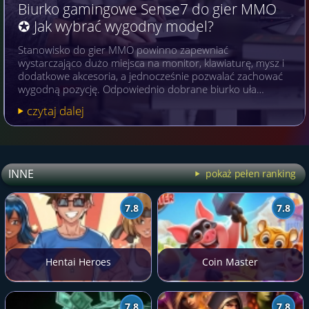
Biurko gamingowe Sense7 do gier MMO
✪ Jak wybrać wygodny model?
Stanowisko do gier MMO powinno zapewniać
wystarczająco dużo miejsca na monitor, klawiaturę, mysz i
dodatkowe akcesoria, a jednocześnie pozwalać zachować
wygodną pozycję. Odpowiednio dobrane biurko uła…
czytaj dalej
INNE
pokaż pełen ranking
7.8
7.8
Hentai Heroes
Coin Master
7.8
7.8