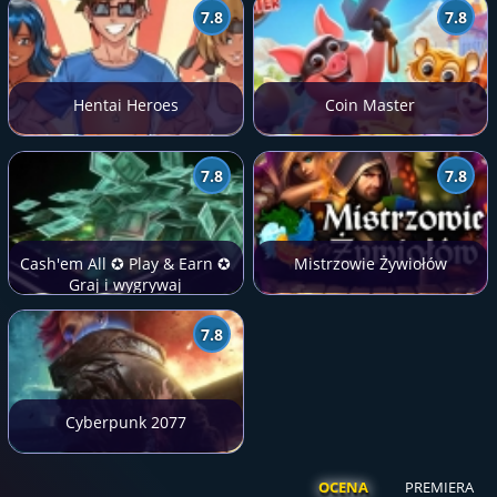
7.8
7.8
Hentai Heroes
Coin Master
7.8
7.8
Cash'em All ✪ Play & Earn ✪
Mistrzowie Żywiołów
Graj i wygrywaj
7.8
Cyberpunk 2077
OCENA
PREMIERA