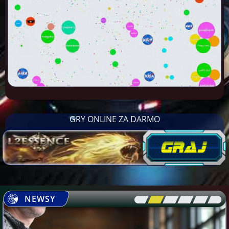
GRY ONLINE ZA DARMO
NEWSY
[\
\\
\\
\\
\\
\]