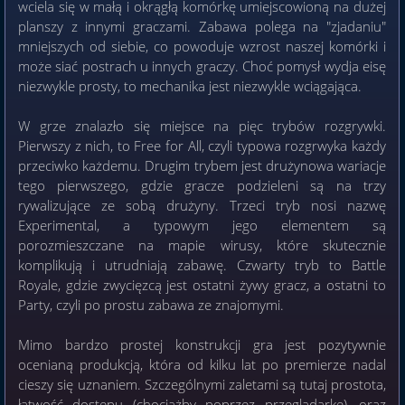
wciela się w małą i okrągłą komórkę umiejscowioną na dużej
planszy z innymi graczami. Zabawa polega na "zjadaniu"
mniejszych od siebie, co powoduje wzrost naszej komórki i
może siać postrach u innych graczy. Choć pomysł wydja eisę
niezwykle prosty, to mechanika jest niezwykle wciągająca.
W grze znalazło się miejsce na pięc trybów rozgrywki.
Pierwszy z nich, to Free for All, czyli typowa rozgrwyka każdy
przeciwko każdemu. Drugim trybem jest drużynowa wariacje
tego pierwszego, gdzie gracze podzieleni są na trzy
rywalizujące ze sobą drużyny. Trzeci tryb nosi nazwę
Experimental, a typowym jego elementem są
porozmieszczane na mapie wirusy, które skutecznie
komplikują i utrudniają zabawę. Czwarty tryb to Battle
Royale, gdzie zwycięzcą jest ostatni żywy gracz, a ostatni to
Party, czyli po prostu zabawa ze znajomymi.
Mimo bardzo prostej konstrukcji gra jest pozytywnie
ocenianą produkcją, która od kilku lat po premierze nadal
cieszy się uznaniem. Szczególnymi zaletami są tutaj prostota,
łatwość dostępu (chociażby poprzez przeglądarkę), oraz