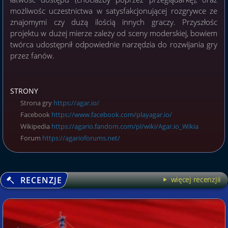
możliwośc uczestnictwa w satysfakcjonującej rozgrywce ze
znajomymi czy dużą ilością innych graczy. Przyszłośc
projektu w dużej mierze zależy od sceny moderskiej, bowiem
twórca udostępnił odpowiednie narzędzia do rozwijania gry
przez fanów.
STRONY
Strona gry
https://agar.io/
Facebook
https://www.facebook.com/playagar.io/
Wikipedia
https://agario.fandom.com/pl/wiki/Agar.io_Wikia
Forum
https://agarioforums.net/
RECENZJE
więcej recenzjii