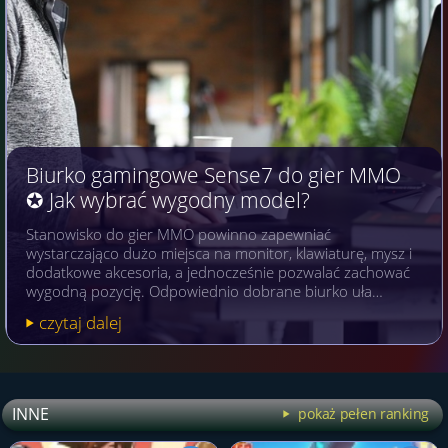
Biurko gamingowe Sense7 do gier MMO
✪ Jak wybrać wygodny model?
Stanowisko do gier MMO powinno zapewniać
wystarczająco dużo miejsca na monitor, klawiaturę, mysz i
dodatkowe akcesoria, a jednocześnie pozwalać zachować
wygodną pozycję. Odpowiednio dobrane biurko uła…
czytaj dalej
INNE
pokaż pełen ranking