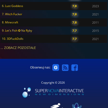
6. Lust Goddess
7.8
2023
7. Witch Fucker
7.8
2021
8. Minecraft
7.8
2011
9. Let's Fish ✪ Na Ryby
7.7
2015
10. 3DFuckDolls
7.7
2021
... ZOBACZ POZOSTAŁE
Obserwuj nas:
Copyright © 2026