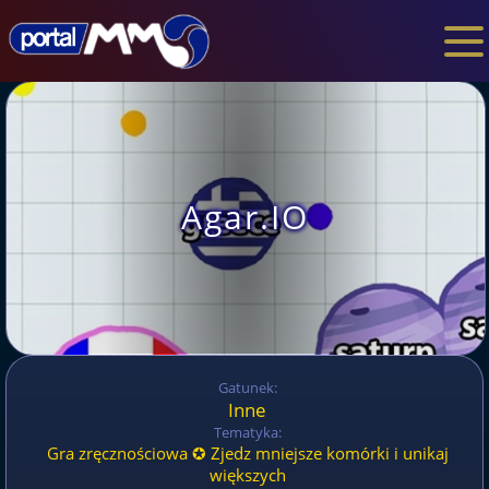
Agar.IO
Gatunek:
Inne
Tematyka:
Gra zręcznościowa ✪ Zjedz mniejsze komórki i unikaj
większych