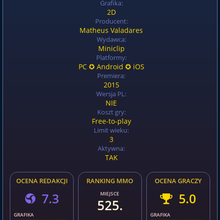
Grafika:
2D
Producent:
Matheus Valadares
Wydawca:
Miniclip
Platformy:
PC ✪ Android ✪ iOS
Premiera:
2015
Wersja PL:
NIE
Koszt gry:
Free-to-play
Limit wieku:
3
Aktywna:
TAK
OCENA REDAKCJI
RANKING MMO
OCENA GRACZY
7.3
MIEJSCE
5.0
525.
GRAFIKA
GRAFIKA