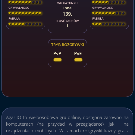
[
\
\
\
\
\
\
\
\
]
[
\
\
\
\
\
\
\
\
]
WG GATUNKU
Inne
GRYWALNOŚĆ
GRYWALNOŚĆ
139.
[
\
\
\
\
\
\
\
\
]
[
\
\
\
\
\
\
\
\
]
FABUŁA
FABUŁA
ILOŚĆ GŁOSÓW
[
\
\
\
\
\
\
\
\
]
[
\
\
\
\
\
\
\
\
]
1
TRYB ROZGRYWKI
PvP
PvE
Agar.IO to wieloosobowa gra online, dostępna zarówno na
komputerach (na przykład w przeglądarce), jak i na
urządzeniach mobilnych. W ramach rozgrywki każdy gracz