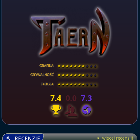
GRAFIKA
[
\
\
\
\
\
\
\
\
]
GRYWALNOŚĆ
[
\
\
\
\
\
\
\
\
]
FABUŁA
[
\
\
\
\
\
\
\
\
]
7.4
0.0
7.3
RECENZJE
więcej recenzjii