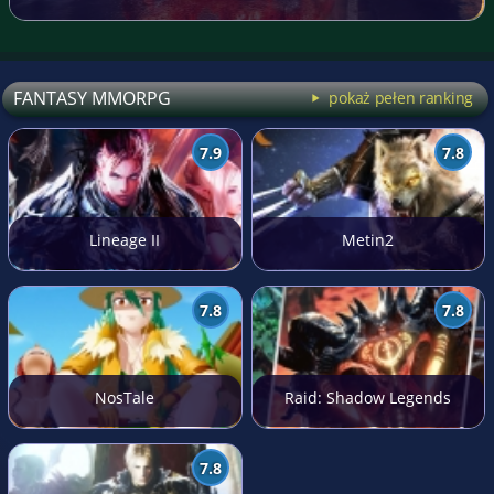
FANTASY MMORPG
pokaż pełen ranking
7.9
7.8
Lineage II
Metin2
7.8
7.8
NosTale
Raid: Shadow Legends
7.8