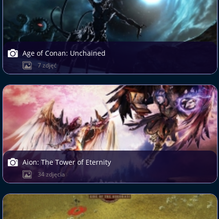
Age of Conan: Unchained
7 zdjęć
Aion: The Tower of Eternity
34 zdjęcia