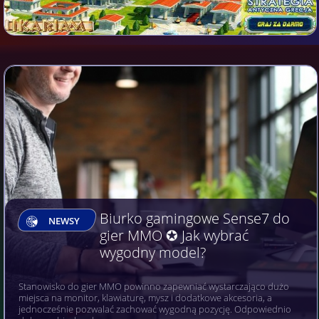
Biurko gamingowe Sense7 do
NEWSY
gier MMO ✪ Jak wybrać
wygodny model?
Stanowisko do gier MMO powinno zapewniać wystarczająco dużo
miejsca na monitor, klawiaturę, mysz i dodatkowe akcesoria, a
jednocześnie pozwalać zachować wygodną pozycję. Odpowiednio