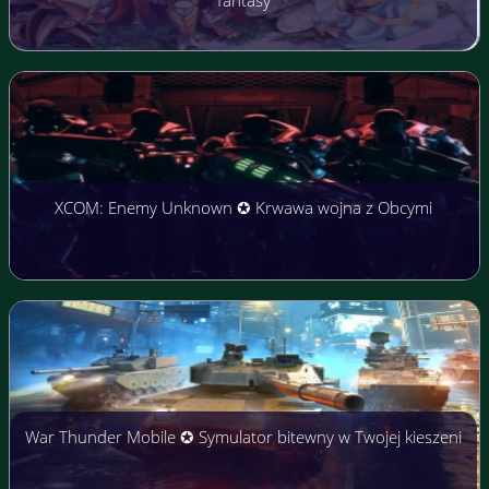
fantasy
XCOM: Enemy Unknown ✪ Krwawa wojna z Obcymi
War Thunder Mobile ✪ Symulator bitewny w Twojej kieszeni