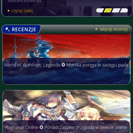
dobrane biurko uła…
czytaj dalej
[\
\\
\\
\]
RECENZJE
więcej recenzji
World of Warships: Legends ✪ Morska potęga w zasięgu pada
Ragnarok Online ✪ Ponadczasowa przygoda w świecie anime