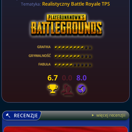
Realistyczny Battle Royale TPS
Tematyka:
GRAFIKA
[
\
\
\
\
\
\
\
\
]
GRYWALNOŚĆ
[
\
\
\
\
\
\
\
\
]
FABUŁA
[
\
\
\
\
\
\
\
\
]
6.7
0.0
8.0
RECENZJE
więcej recenzjii