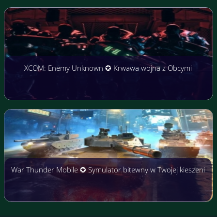
XCOM: Enemy Unknown ✪ Krwawa wojna z Obcymi
War Thunder Mobile ✪ Symulator bitewny w Twojej kieszeni