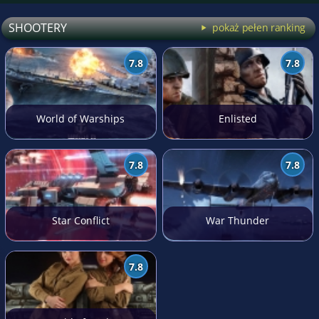
SHOOTERY
pokaż pełen ranking
7.8
7.8
World of Warships
Enlisted
7.8
7.8
Star Conflict
War Thunder
7.8