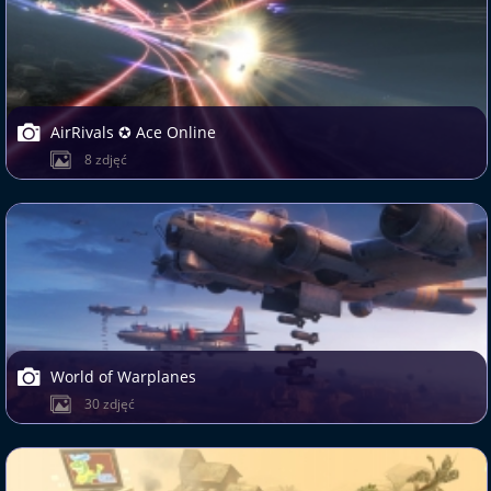
AirRivals ✪ Ace Online
8 zdjęć
World of Warplanes
30 zdjęć