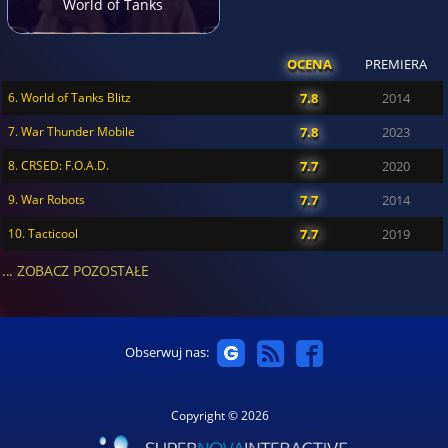
World of Tanks
OCENA
PREMIERA
6. World of Tanks Blitz
7.8
2014
7. War Thunder Mobile
7.8
2023
8. CRSED: F.O.A.D.
7.7
2020
9. War Robots
7.7
2014
10. Tacticool
7.7
2019
... ZOBACZ POZOSTAŁE
Obserwuj nas:
Copyright © 2026