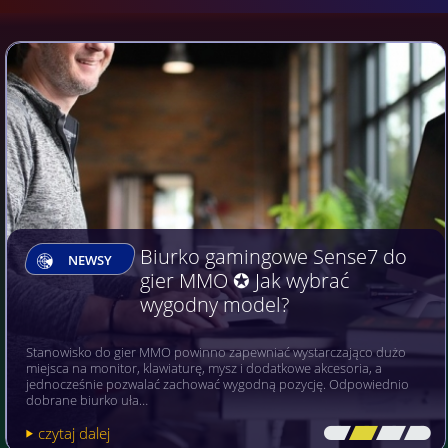
Biurko gamingowe Sense7 do
NEWSY
gier MMO ✪ Jak wybrać
wygodny model?
Stanowisko do gier MMO powinno zapewniać wystarczająco dużo
miejsca na monitor, klawiaturę, mysz i dodatkowe akcesoria, a
jednocześnie pozwalać zachować wygodną pozycję. Odpowiednio
dobrane biurko uła…
czytaj dalej
[\
\\
\\
\]