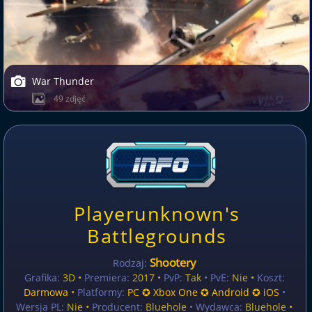
War Thunder
49 zdjęć
Playerunknown's
Battlegrounds
Shootery
Rodzaj:
Grafika:
3D •
Premiera:
2017 •
PvP:
Tak
• PvE:
Nie •
Koszt:
Darmowa
•
Platformy:
PC ✪ Xbox One ✪ Android ✪ iOS
•
Wersja PL:
Nie
•
Producent:
Bluehole
• Wydawca:
Bluehole •