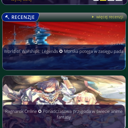
RECENZJE
więcej recenzji
World of Warships: Legends ✪ Morska potęga w zasięgu pada
Ragnarok Online ✪ Ponadczasowa przygoda w świecie anime
fantasy