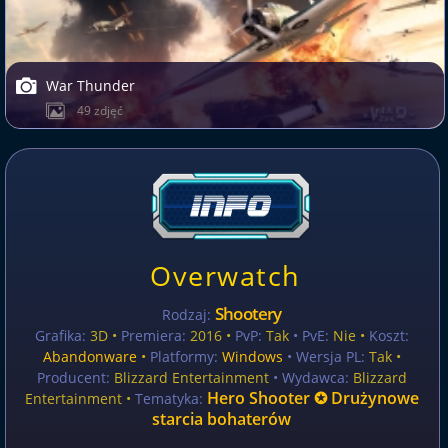
War Thunder
49 zdjęć
Overwatch
Shootery
Rodzaj:
Grafika:
3D •
Premiera:
2016 •
PvP:
Tak
• PvE:
Nie •
Koszt:
Abandonware
•
Platformy:
Windows
• Wersja PL:
Tak
•
Producent:
Blizzard Entertainment
• Wydawca:
Blizzard
Hero Shooter ✪ Drużynowe
Entertainment •
Tematyka:
starcia bohaterów