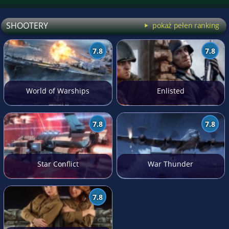
SHOOTERY
pokaż pełen ranking
7.8
7.8
World of Warships
Enlisted
7.8
7.8
Star Conflict
War Thunder
7.8