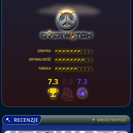
GRAFIKA
[
\
\
\
\
\
\
\
\
]
GRYWALNOŚĆ
[
\
\
\
\
\
\
\
\
]
FABUŁA
[
\
\
\
\
\
\
\
\
]
7.3
0.0
7.3
RECENZJE
więcej recenzjii