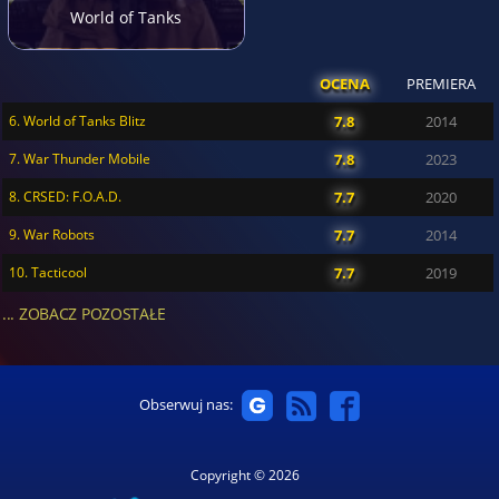
World of Tanks
OCENA
PREMIERA
6. World of Tanks Blitz
7.8
2014
7. War Thunder Mobile
7.8
2023
8. CRSED: F.O.A.D.
7.7
2020
9. War Robots
7.7
2014
10. Tacticool
7.7
2019
... ZOBACZ POZOSTAŁE
Obserwuj nas:
Copyright © 2026