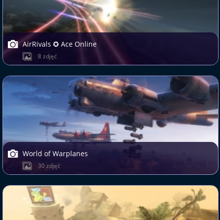
AirRivals ✪ Ace Online
8 zdjęć
World of Warplanes
30 zdjęć