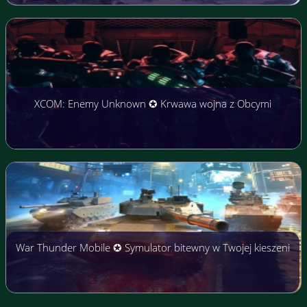
XCOM: Enemy Unknown ✪ Krwawa wojna z Obcymi
War Thunder Mobile ✪ Symulator bitewny w Twojej kieszeni