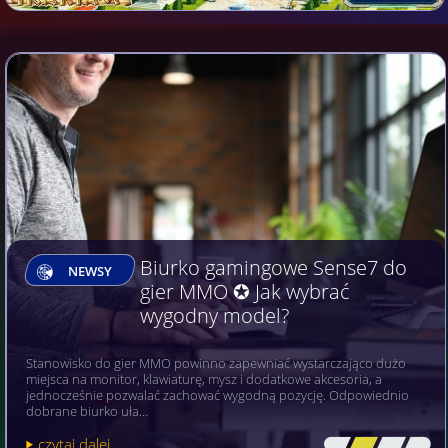
Biurko gamingowe Sense7 do
NEWSY
gier MMO ✪ Jak wybrać
wygodny model?
Stanowisko do gier MMO powinno zapewniać wystarczająco dużo
miejsca na monitor, klawiaturę, mysz i dodatkowe akcesoria, a
jednocześnie pozwalać zachować wygodną pozycję. Odpowiednio
dobrane biurko uła…
czytaj dalej
[\
\\
\\
\]