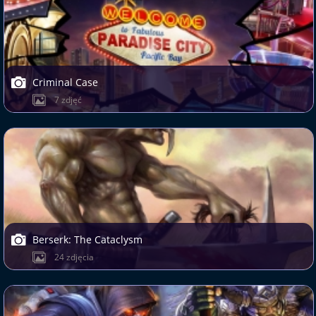
Criminal Case
7 zdjęć
Berserk: The Cataclysm
24 zdjęcia