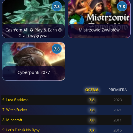
7.8
7.8
Cash'em All ✪ Play & Earn ✪
Mistrzowie Żywiołów
Graj i wygrywaj
7.8
Cyberpunk 2077
OCENA
PREMIERA
6. Lust Goddess
7.8
2023
7. Witch Fucker
7.8
2021
8. Minecraft
7.8
2011
9. Let's Fish ✪ Na Ryby
7.7
2015