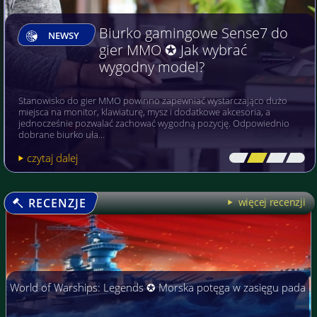
Biurko gamingowe Sense7 do
NEWSY
gier MMO ✪ Jak wybrać
wygodny model?
Stanowisko do gier MMO powinno zapewniać wystarczająco dużo
miejsca na monitor, klawiaturę, mysz i dodatkowe akcesoria, a
jednocześnie pozwalać zachować wygodną pozycję. Odpowiednio
dobrane biurko uła…
czytaj dalej
[\
\\
\\
\]
RECENZJE
więcej recenzji
World of Warships: Legends ✪ Morska potęga w zasięgu pada