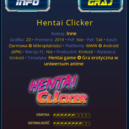
Hentai Clicker
Inne
Rodzaj:
Grafika:
2D •
Premiera:
2019 •
PvP:
Nie
• PvE:
Tak •
Koszt:
Darmowa ✪ Mikropłatności
•
Platformy:
WWW ✪ Android
(APK)
• Wersja PL:
Nie
•
Producent:
Kinkoid
• Wydawca:
Hentai game ✪ Gra erotyczna w
Kinkoid •
Tematyka:
uniwersum anime
GRAFIKA
[
\
\
\
\
\
\
\
\
]
GRYWALNOŚĆ
[
\
\
\
\
\
\
\
\
]