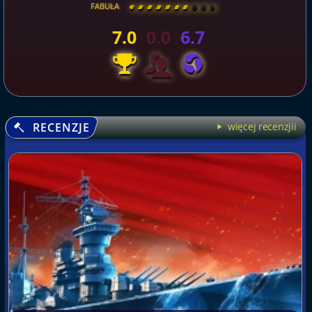
FABUŁA
[
\
\
\
\
\
\
\
\
]
7.0
0.0
6.7
RECENZJE
więcej recenzjii