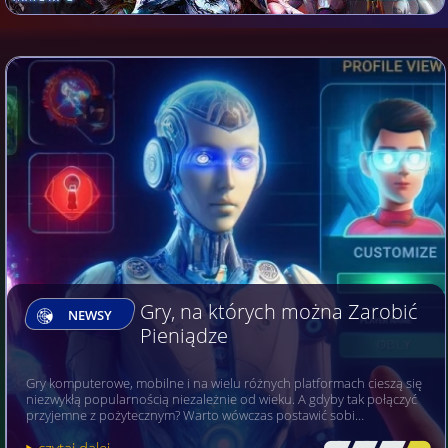
Gry, na których można Zarobić
NEWSY
Pieniądze
Gry komputerowe, mobilne i na wielu różnych platformach cieszą się
niezwykłą popularnością niezależnie od wieku. A gdyby tak połączyć
przyjemne z pożytecznym? Warto wówczas postawić sobi…