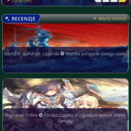
czytaj dalej
[\
\\
\\
\]
RECENZJE
więcej recenzji
World of Warships: Legends ✪ Morska potęga w zasięgu pada
Ragnarok Online ✪ Ponadczasowa przygoda w świecie anime
fantasy