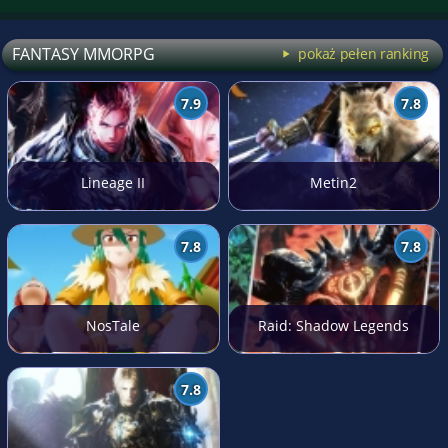
FANTASY MMORPG
pokaż pełen ranking
7.9
7.8
Lineage II
Metin2
7.8
7.8
NosTale
Raid: Shadow Legends
7.8