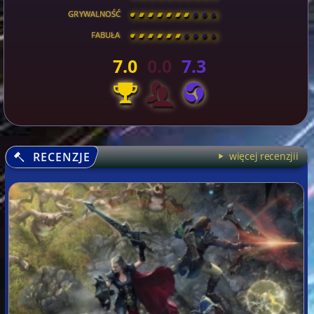
GRYWALNOŚĆ
[
\
\
\
\
\
\
\
\
]
FABUŁA
[
\
\
\
\
\
\
\
\
]
7.0
0.0
7.3
RECENZJE
więcej recenzjii