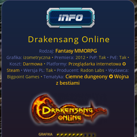
Drakensang Online
Fantasy MMORPG
Rodzaj:
Grafika:
izometryczna •
Premiera:
2012 •
PvP:
Tak
• PvE:
Tak •
Koszt:
Darmowa
•
Platformy:
Przeglądarka internetowa ✪
Steam
• Wersja PL:
Tak
•
Producent:
Radon Labs
• Wydawca:
Ciemne dungeony ✪ Wojna
Bigpoint Games •
Tematyka:
z bestiami
GRAFIKA
[
\
\
\
\
\
\
\
\
]