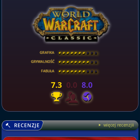
GRAFIKA
[
\
\
\
\
\
\
\
\
]
GRYWALNOŚĆ
[
\
\
\
\
\
\
\
\
]
FABUŁA
[
\
\
\
\
\
\
\
\
]
7.3
0.0
8.0
RECENZJE
więcej recenzjii