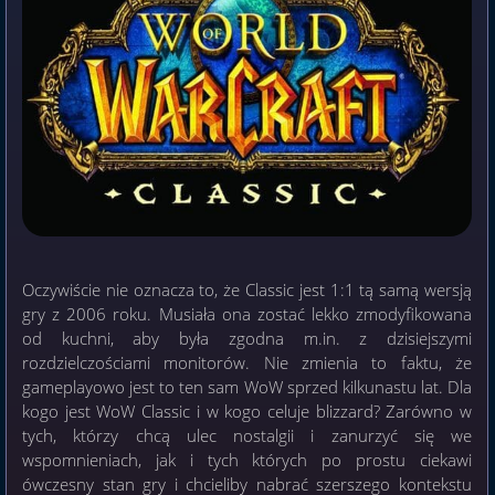
Oczywiście nie oznacza to, że Classic jest 1:1 tą samą wersją
gry z 2006 roku. Musiała ona zostać lekko zmodyfikowana
od kuchni, aby była zgodna m.in. z dzisiejszymi
rozdzielczościami monitorów. Nie zmienia to faktu, że
gameplayowo jest to ten sam WoW sprzed kilkunastu lat. Dla
kogo jest WoW Classic i w kogo celuje blizzard? Zarówno w
tych, którzy chcą ulec nostalgii i zanurzyć się we
wspomnieniach, jak i tych których po prostu ciekawi
ówczesny stan gry i chcieliby nabrać szerszego kontekstu