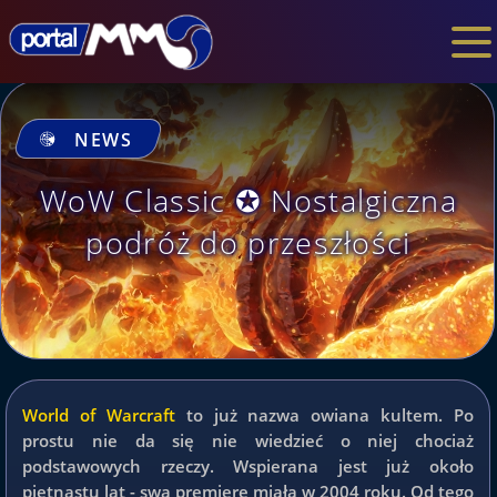
NEWS
WoW Classic ✪ Nostalgiczna
podróż do przeszłości
World of Warcraft
to już nazwa owiana kultem. Po
prostu nie da się nie wiedzieć o niej chociaż
podstawowych rzeczy. Wspierana jest już około
piętnastu lat - swą premierę miała w 2004 roku. Od tego