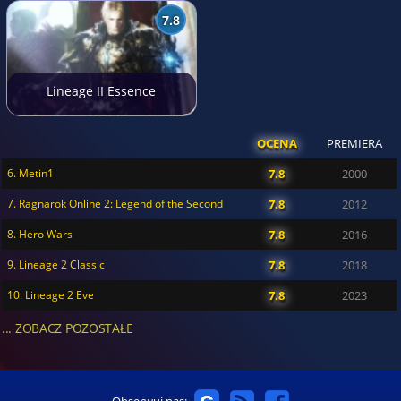
7.8
Lineage II Essence
OCENA
PREMIERA
6. Metin1
7.8
2000
7. Ragnarok Online 2: Legend of the Second
7.8
2012
8. Hero Wars
7.8
2016
9. Lineage 2 Classic
7.8
2018
10. Lineage 2 Eve
7.8
2023
... ZOBACZ POZOSTAŁE