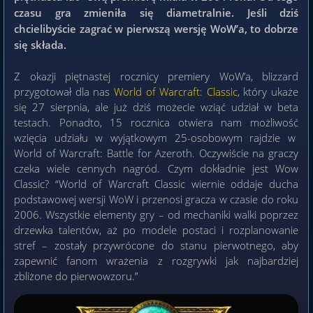
czasu gra zmieniła się diametralnie. Jeśli dziś
chcielibyście zagrać w pierwszą wersję WoW’a, to dobrze
się składa.
Z okazji piętnastej rocznicy premiery WoW’a, blizzard
przygotował dla nas
World of Warcraft: Classic
, który ukaże
się 27 sierpnia, ale już dziś możecie wziąć udział w beta
testach. Ponadto, 15 rocznica otwiera nam możliwość
wzięcia udziału w wyjątkowym 25-osobowym rajdzie w
World of Warcraft: Battle for Azeroth. Oczywiście na graczy
czeka wiele cennych nagród. Czym dokładnie jest Wow
Classic? “World of Warcraft Classic wiernie oddaje ducha
podstawowej wersji WoW i przenosi gracza w czasie do roku
2006. Wszystkie elementy gry – od mechaniki walki poprzez
drzewka talentów, aż po modele postaci i rozplanowanie
stref – zostały przywrócone do stanu pierwotnego, aby
zapewnić fanom wrażenia z rozgrywki jak najbardziej
zbliżone do pierwowzoru.”