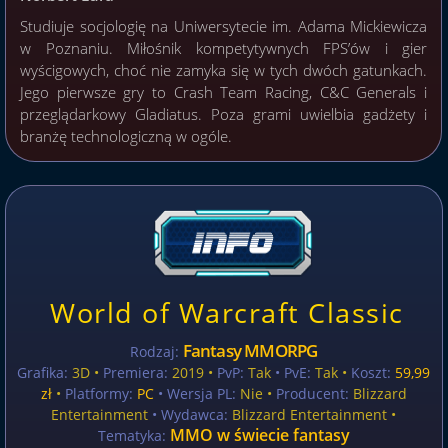
Studiuje socjologię na Uniwersytecie im. Adama Mickiewicza
w Poznaniu. Miłośnik kompetytywnych FPS’ów i gier
wyścigowych, choć nie zamyka się w tych dwóch gatunkach.
Jego pierwsze gry to Crash Team Racing, C&C Generals i
przeglądarkowy Gladiatus. Poza grami uwielbia gadżety i
branżę technologiczną w ogóle.
World of Warcraft Classic
Fantasy MMORPG
Rodzaj:
Grafika:
3D •
Premiera:
2019 •
PvP:
Tak
• PvE:
Tak •
Koszt:
59,99
zł
•
Platformy:
PC
• Wersja PL:
Nie
•
Producent:
Blizzard
Entertainment
• Wydawca:
Blizzard Entertainment •
MMO w świecie fantasy
Tematyka: