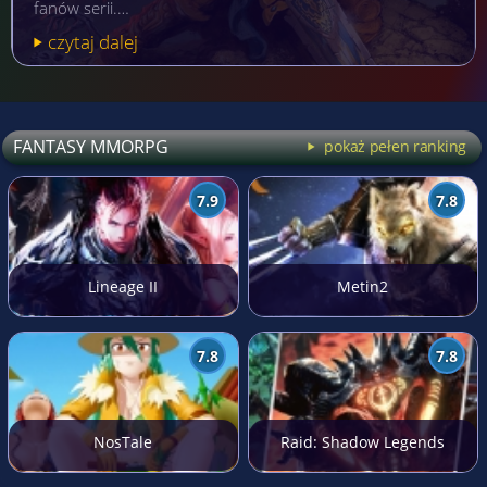
fanów serii.…
czytaj dalej
FANTASY MMORPG
pokaż pełen ranking
7.9
7.8
Lineage II
Metin2
7.8
7.8
NosTale
Raid: Shadow Legends