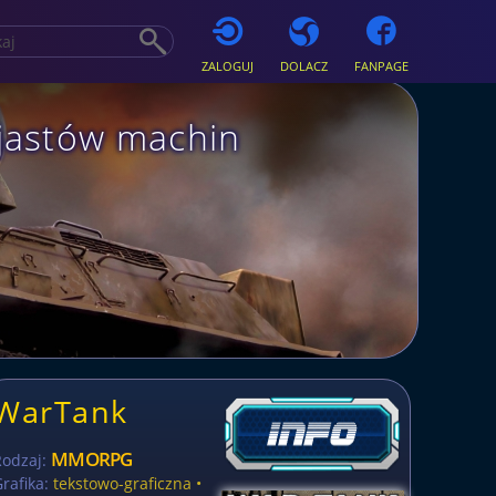
ZALOGUJ
DOLACZ
FANPAGE
jastów machin
WarTank
MMORPG
Rodzaj:
rafika:
tekstowo-graficzna •