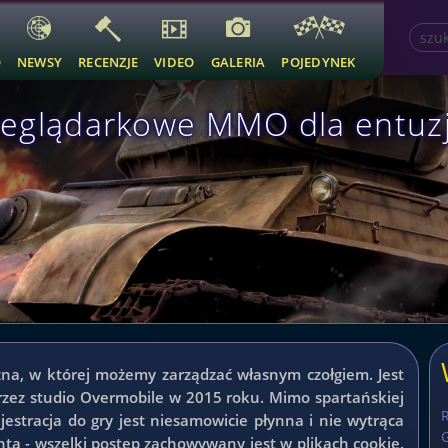
O
NEWSY
RECENZJE
VIDEO
GALERIA
POJEDYNEK
zeglądarkowe MMO dla entuz
zna, w której możemy zarządzać własnym czołgiem. Jest
przez studio Overmobile w 2015 roku. Mimo spartańskiej
estracja do gry jest niesamowicie płynna i nie wytrąca
G
ta - wszelki postęp zachowywany jest w plikach cookie.