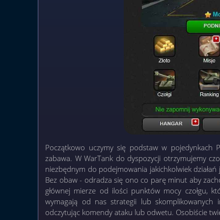
Początkowo uczymy się podstaw w pojedynkach Pv
zabawa. W WarTank do dyspozycji otrzymujemy cz
niezbędnym do podejmowania jakichkolwiek działań 
Bez obaw - odradza się ono co parę minut aby zac
głównej mierze od ilości punktów mocy czołgu, k
wymagają od nas strategii lub skomplikowanych in
odczytując komendy ataku lub odwetu. Osobiście twie