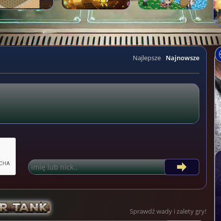
Najlepsze
Najnowsze
Sprawdź wady i zalety gry!