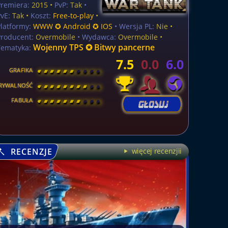
Premiera:
2015 •
PvP:
Tak
•
vE:
Tak •
Koszt:
Free-to-play
•
latformy:
WWW ✪ Android ✪ IOS
• Wersja PL:
Nie
•
Producent:
Overmobile
• Wydawca:
Overmobile •
Wojenny TPS ✪ Bitwy pancerne
Tematyka:
7.5
0.0
6.0
GRAFIKA
[
\
\
\
\
\
\
\
\
]
RYWALNOŚĆ
[
\
\
\
\
\
\
\
\
]
FABUŁA
[
\
\
\
\
\
\
\
\
]
RECENZJE
więcej recenzjii