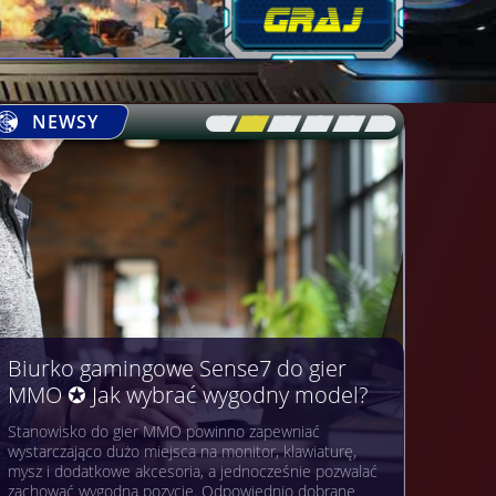
NEWSY
[\
\\
\\
\\
\\
\]
Biurko gamingowe Sense7 do gier
MMO ✪ Jak wybrać wygodny model?
Stanowisko do gier MMO powinno zapewniać
wystarczająco dużo miejsca na monitor, klawiaturę,
mysz i dodatkowe akcesoria, a jednocześnie pozwalać
zachować wygodną pozycję. Odpowiednio dobrane