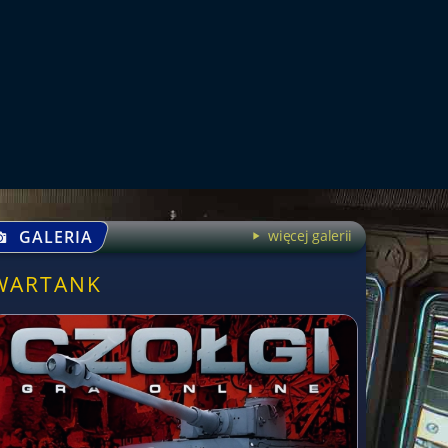
GALERIA
więcej galerii
WARTANK