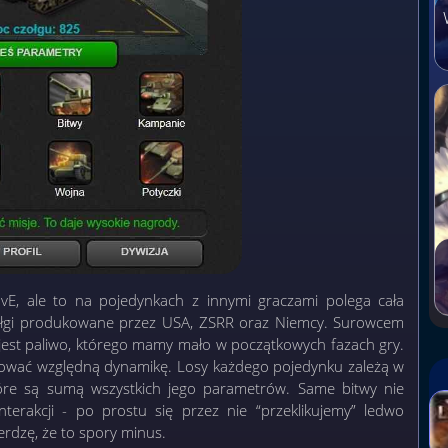
E, ale to na pojedynkach z innymi graczami polega cała
ołgi produkowane przez USA, ZSRR oraz Niemcy. Surowcem
jest paliwo, którego mamy mało w początkowych fazach gry.
hować względną dynamikę. Losy każdego pojedynku zależą w
tóre są sumą wszystkich jego parametrów. Same bitwy nie
terakcji - po prostu się przez nie “przeklikujemy” ledwo
rdzę, że to spory minus.