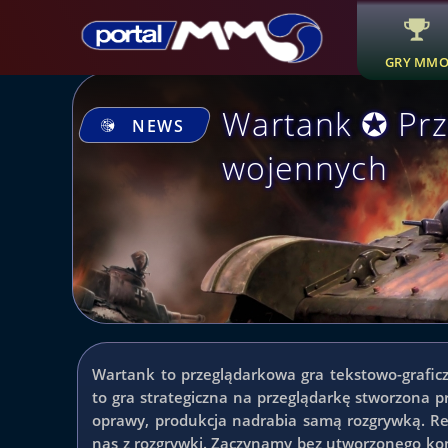
GRY MM
Wartank ✪ Pr
NEWS
wojennych
Wartank to przeglądarkowa gra tekstowo-grafic
to gra strategiczna na przeglądarkę stworzona 
oprawy, produkcja nadrabia samą rozgrywką. Rej
nas z rozgrywki. Zaczynamy bez utworzonego kon