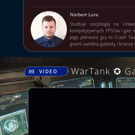
Norbert Lura
Studiuje socjologię na Uniw
kompetytywnych FPS’ów i gier 
Jego pierwsze gry to Crash Te
grami uwielbia gadżety i branżę
WarTank ✪ G
VIDEO