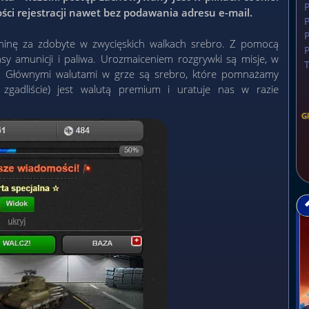
ści rejestracji nawet bez podawania adresu e-mail.
P
P
inę za zdobyte w zwycięskich walkach srebro. Z pomocą
y amunicji i paliwa. Urozmaiceniem rozgrywki są misje, w
k. Głównymi walutami w grze są srebro, które pomnażamy
, zgadliście) jest walutą premium i uratuje nas w razie
G