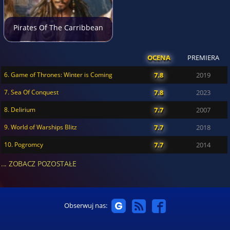
Pirates Of The Carribbean
OCENA
PREMIERA
6. Game of Thrones: Winter is Coming
7.8
2019
7. Sea Of Conquest
7.8
2023
8. Delirium
7.7
2007
9. World of Warships Blitz
7.7
2018
10. Pogromcy
7.7
2014
... ZOBACZ POZOSTAŁE
Obserwuj nas: