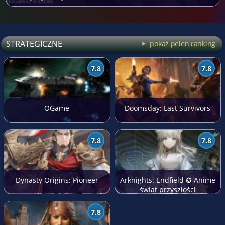
STRATEGICZNE
pokaż pełen ranking
7.8
7.8
OGame
Doomsday: Last Survivors
7.8
7.8
Dynasty Origins: Pioneer
Arknights: Endfield ✪ Anime
świat przyszłości
7.8