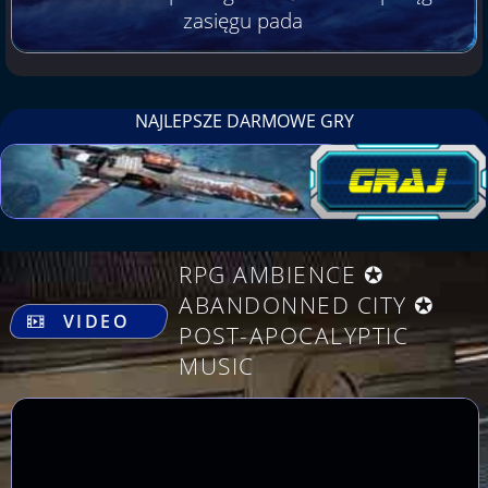
zasięgu pada
NAJLEPSZE DARMOWE GRY
RPG AMBIENCE ✪
.
ABANDONNED CITY ✪
VIDEO
POST-APOCALYPTIC
MUSIC