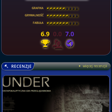
GRAFIKA
[
\
\
\
\
\
\
\
\
]
GRYWALNOŚĆ
[
\
\
\
\
\
\
\
\
]
FABUŁA
[
\
\
\
\
\
\
\
\
]
6.9
0.0
7.0
RECENZJE
więcej recenzjii