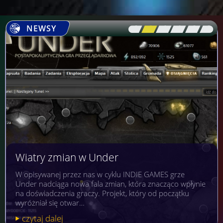
NEWSY
[\
\\
\\
\\
\\
\]
Wiatry zmian w Under
W opisywanej przez nas w cyklu INDIE GAMES grze
Under nadciąga nowa fala zmian, która znacząco wpłynie
na doświadczenia graczy. Projekt, który od początku
wyróżniał się otwar…
czytaj dalej