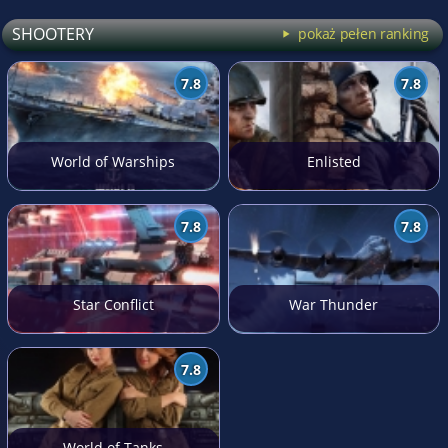
SHOOTERY
pokaż pełen ranking
7.8
7.8
World of Warships
Enlisted
7.8
7.8
Star Conflict
War Thunder
7.8
World of Tanks