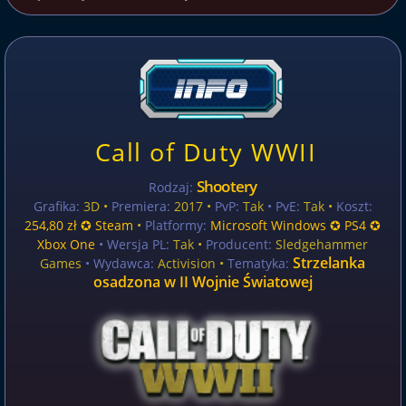
Call of Duty WWII
Shootery
Rodzaj:
Grafika:
3D •
Premiera:
2017 •
PvP:
Tak
• PvE:
Tak •
Koszt:
254,80 zł ✪ Steam
•
Platformy:
Microsoft Windows ✪ PS4 ✪
Xbox One
• Wersja PL:
Tak
•
Producent:
Sledgehammer
Strzelanka
Games
• Wydawca:
Activision •
Tematyka:
osadzona w II Wojnie Światowej