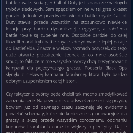
battle royale. Seria gier Call of Duty jest znana ze świetnych
trybów sieciowych. Sam spędziłem online w tej grze kilkaset
godzin. Jednak w przeciwieństwie do battle royale Call of
Duty stawiał przede wszystkim na stosunkowo niewielkie
lokacje przy bardzo dynamicznej rozgrywce, a założenia
battle royale są zupełnie inne. Osobiście bardziej do całej
filozofii marki tryb battle royale zdecydowanie lepiej pasuje
do Battlefielda. Znacznie większy rozmach potyczek, do tego
duże otwarte przestrzenie. Jednak to co mnie osobiście
smuci, to fakt, że mimo wszystko twórcy chcą zrezygnować z
kampanii dla pojedynczego gracza. Podseria Black Ops
słynęła z ciekawej kampanii fabularnej, która była bardzo
dobrym uzupełnieniem całej historii.
Czy faktycznie twórcy będą chcieli tak mocno zmodyfikować
założenia serii? Na pewno nieco odświeżenie serii się przyda,
bowiem już od pewnego czasu zaczynają się ewidentnie
powielać schematy, które nie koniecznie są innowacyjne dla
graczy, a służą przede wszystkim corocznemu odcinaniu
kuponów i zarabianiu coraz to większych pieniędzy. Dajcie
znać w komentarzach co sądzicie o najnowszych pomysłach