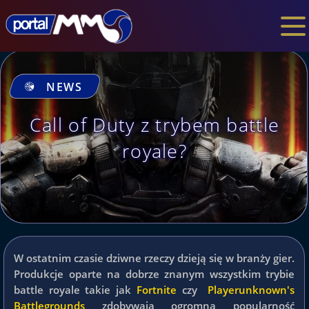
NEWS
Call of Duty z trybem battle
royale?
W ostatnim czasie dziwne rzeczy dzieją się w branży gier.
Produkcje oparte na dobrze znanym wszystkim trybie
battle royale takie jak
Fortnite
czy
Playerunknown's
Battlegrounds
zdobywają ogromną popularność