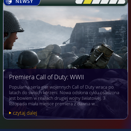
NEWSY
[\
\\
\\
\\
\\
\]
Premiera Call of Duty: WWII
Popularna seria gier wojennych Call of Duty wraca po
latach do swoich korzeni. Nowa odsłona cyklu osadzona
jest bowiem w realiach drugiej wojny światowej. 3
listopada miała miejsce premiera z dawna w…
czytaj dalej