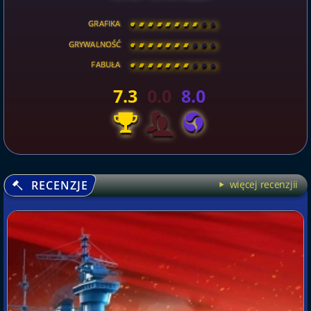
GRAFIKA
[
\
\
\
\
\
\
\
\
]
GRYWALNOŚĆ
[
\
\
\
\
\
\
\
\
]
FABUŁA
[
\
\
\
\
\
\
\
\
]
7.3
0.0
8.0
RECENZJE
więcej recenzjii