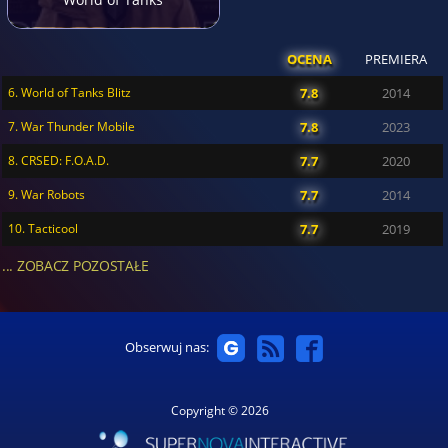
OCENA
PREMIERA
6. World of Tanks Blitz
7.8
2014
7. War Thunder Mobile
7.8
2023
8. CRSED: F.O.A.D.
7.7
2020
9. War Robots
7.7
2014
10. Tacticool
7.7
2019
... ZOBACZ POZOSTAŁE
Obserwuj nas:
Copyright © 2026