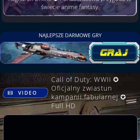
świecie anime fantasy
NAJLEPSZE DARMOWE GRY
Call of Duty: WWII ✪
.
Oficjalny zwiastun
VIDEO
kampanii fabularnej ✪
Full HD