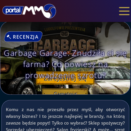
RECENZJA
Garbage Garage: Znudziła ci się
farma? Co powiesz na
prowadzenie szrotu?
Komu z nas nie przeszło przez myśl, aby otworzyć
własny biznes? I to jeszcze najlepiej w branży, na którą
zawsze będzie popyt! Tylko co wybrać? Sklep spożywczy?
Sprzedaż ubezpieczeń? Salon fryzjerski? A może... szrot