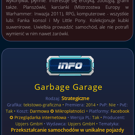
wykonywać płynnie. Interesuje się erotyką, zoologią, grami
także. Planszówki, karcianki (Mistrzostwa Europy w
Warhammer: Inwazja 2011), RPG, komputerowe - wszystkie
lubi. Fanka konsol i My Little Pony. Kolekcjonuje kubki
suwenirowe. Uwielbia prowadzić samochód, ale nie potrafi
wymienić w nim nawet żarówki.
Garbage Garage
Strategiczne
Rodzaj:
Grafika:
tekstowo-graficzna •
Premiera:
2014 •
PvP:
Nie
• PvE:
Tak •
Koszt:
Darmowa ✪ Mikropłatności
•
Platformy:
Facebook
✪ Przeglądarka internetowa
• Wersja PL:
Tak
•
Producent:
Upjers GmbH
• Wydawca:
Upjers GmbH •
Tematyka:
Przekształcanie samochodów w unikalne pojazdy