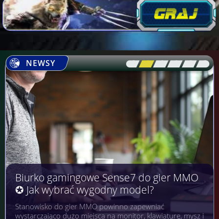
NEWSY
[\
\\
\\
\\
\\
\]
Biurko gamingowe Sense7 do gier MMO
✪ Jak wybrać wygodny model?
Stanowisko do gier MMO powinno zapewniać
wystarczająco dużo miejsca na monitor, klawiaturę, mysz i