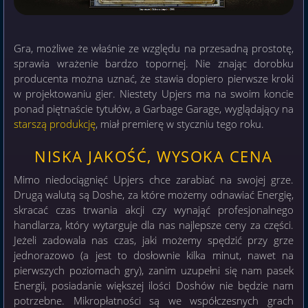
Gra, możliwe że właśnie ze względu na przesadną prostotę,
sprawia wrażenie bardzo topornej. Nie znając dorobku
producenta można uznać, że stawia dopiero pierwsze kroki
w projektowaniu gier. Niestety Upjers ma na swoim koncie
ponad piętnaście tytułów, a Garbage Garage, wyglądający na
starszą produkcję
, miał premierę w styczniu tego roku.
NISKA JAKOŚĆ, WYSOKA CENA
Mimo niedociągnięć Upjers chce zarabiać na swojej grze.
Drugą walutą są Doshe, za które możemy odnawiać Energię,
skracać czas trwania akcji czy wynająć profesjonalnego
handlarza, który wytarguje dla nas najlepsze ceny za części.
Jeżeli zadowala nas czas, jaki możemy spędzić przy grze
jednorazowo (a jest to dosłownie kilka minut, nawet na
pierwszych poziomach gry), zanim uzupełni się nam pasek
Energii, posiadanie większej ilości Doshów nie będzie nam
potrzebne. Mikropłatności są we współczesnych grach