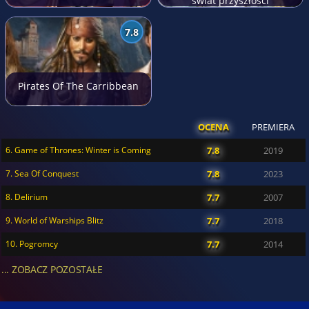
świat przyszłości
7.8
Pirates Of The Carribbean
OCENA
PREMIERA
6. Game of Thrones: Winter is Coming
7.8
2019
7. Sea Of Conquest
7.8
2023
8. Delirium
7.7
2007
9. World of Warships Blitz
7.7
2018
10. Pogromcy
7.7
2014
... ZOBACZ POZOSTAŁE