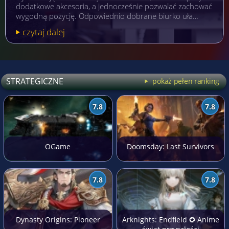
dodatkowe akcesoria, a jednocześnie pozwalać zachować
wygodną pozycję. Odpowiednio dobrane biurko uła…
czytaj dalej
STRATEGICZNE
pokaż pełen ranking
7.8
7.8
OGame
Doomsday: Last Survivors
7.8
7.8
Dynasty Origins: Pioneer
Arknights: Endfield ✪ Anime