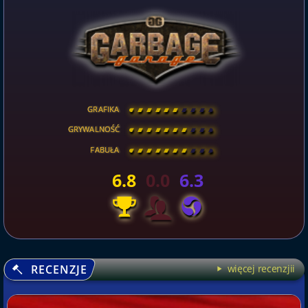
GRAFIKA
[
\
\
\
\
\
\
\
\
]
GRYWALNOŚĆ
[
\
\
\
\
\
\
\
\
]
FABUŁA
[
\
\
\
\
\
\
\
\
]
6.8
0.0
6.3
RECENZJE
więcej recenzjii