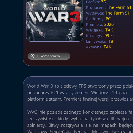
3D
Grafika:
The Farm 51
Producent:
The Farm 51
Wydawca:
PC
Platformy:
2020
Premiera:
TAK
Wersja PL:
99 zł
Koszt gry:
18
Limit wieku:
TAK
Aktywna:
0 komentarzy
World War 3 to sieciowy FPS stworzony przez polsk
posiadaczy PC'tów z systemem Windows. 19 paździe
platformie steam. Premiera finalnej wersji przewidzi
WW3 nie posiada żadnego konkretnego zaplecza fabu
rzeczywistości kiedy wybucha tytułowa III wojna 
żołnierzy. Bitwy rozgrywają się na mapach będąc
Warszawy, Smoleńska, Berlina i Moskwy. Twórcy od