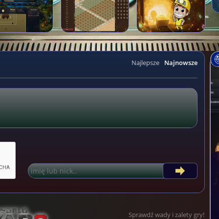
Najlepsze
Najnowsze
Sprawdź wady i zalety gry!