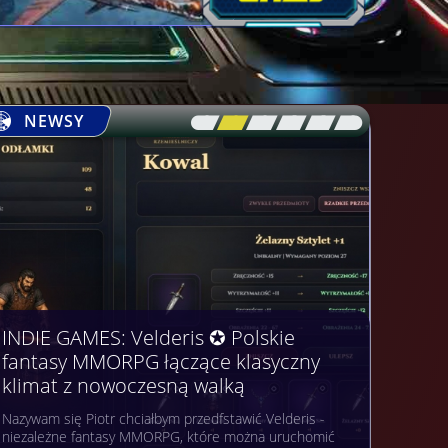
NEWSY
[\
\\
\\
\\
\\
\]
INDIE GAMES: Velderis ✪ Polskie
fantasy MMORPG łączące klasyczny
klimat z nowoczesną walką
Nazywam się Piotr chciałbym przedfstawić Velderis -
niezależne fantasy MMORPG, które można uruchomić