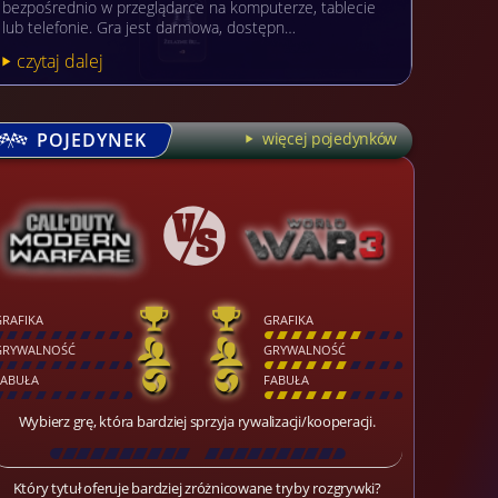
bezpośrednio w przeglądarce na komputerze, tablecie
lub telefonie. Gra jest darmowa, dostępn…
czytaj dalej
POJEDYNEK
więcej pojedynków
GRAFIKA
GRAFIKA
[
\
\
\
\
\
\
\
\
]
[
\
\
\
\
\
\
\
\
]
GRYWALNOŚĆ
GRYWALNOŚĆ
[
\
\
\
\
\
\
\
\
]
[
\
\
\
\
\
\
\
\
]
FABUŁA
FABUŁA
[
\
\
\
\
\
\
\
\
]
[
\
\
\
\
\
\
\
\
]
Wybierz grę, która bardziej sprzyja rywalizacji/kooperacji.
[
\
\
\
\
\
\
\
\
\
\
\
\
\
\
\
\
\
\
]
Który tytuł oferuje bardziej zróżnicowane tryby rozgrywki?