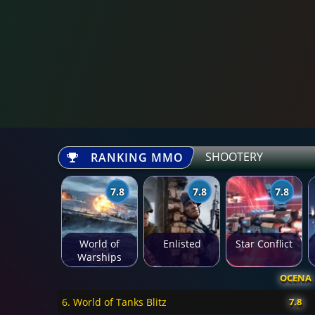
SHOOTERY
RANKING MMO
7.8
7.8
7.8
World of
Enlisted
Star Conflict
Warships
OCENA
6. World of Tanks Blitz
7.8