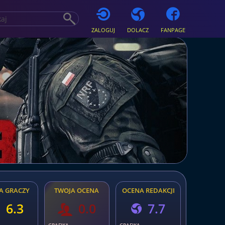
ZALOGUJ
DOLACZ
FANPAGE
A GRACZY
TWOJA OCENA
OCENA REDAKCJI
6.3
0.0
7.7