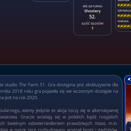
GRAFIKA
[
\
\
\
WG GATUNKU
Shootery
GRYWAL
52.
[
\
\
\
FABUŁA
ILOŚĆ GŁOSÓW
[
\
\
\
1
ie studio The Farm 51. Gra dostępna jest ekskluzywnie dla
rnika 2018 roku gra pojawiła się we wczesnym dostępie na
ana jest na rok 2020.
larnego, wiemy jedynie że akcja toczy się w alternatywnej
światowa. Gracze wcielają się w polskich bądź rosyjskich
ych świetnym odzwierciedleniem prawdziwych miast, m.in.
dają w nasze ręce rozbudowany arsenał broni i gadżetów.