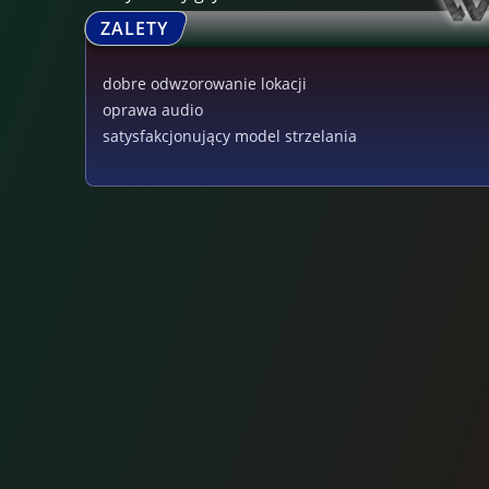
ZALETY
dobre odwzorowanie lokacji
oprawa audio
satysfakcjonujący model strzelania