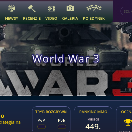
O
NEWSY
RECENZJE
VIDEO
GALERIA
POJEDYNEK
World War 3
TRYB ROZGRYWKI
RANKING MMO
OCEN
 ✪
PvP
PvE
MIEJSCE
trategia na
449.