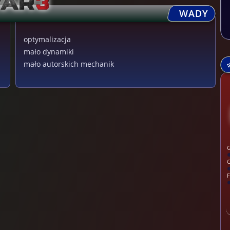
WADY
optymalizacja
mało dynamiki
mało autorskich mechanik