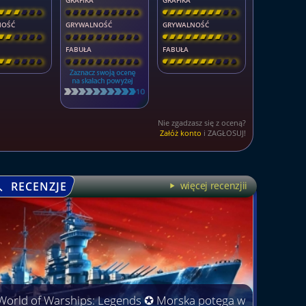
GRAFIKA
GRAFIKA
\
\
\
\
\
]
[
\
\
\
\
\
\
\
\
]
[
\
\
\
\
\
\
\
\
]
NOŚĆ
GRYWALNOŚĆ
GRYWALNOŚĆ
\
\
\
\
\
]
[
\
\
\
\
\
\
\
\
]
[
\
\
\
\
\
\
\
\
]
FABUŁA
FABUŁA
\
\
\
\
\
]
[
\
\
\
\
\
\
\
\
]
[
\
\
\
\
\
\
\
\
]
Nie zgadzasz się z oceną?
Załóż konto
i ZAGŁOSUJ!
RECENZJE
więcej recenzjii
World of Warships: Legends ✪ Morska potęga w