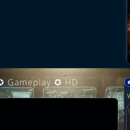
.
 ✪ Gameplay ✪ HD