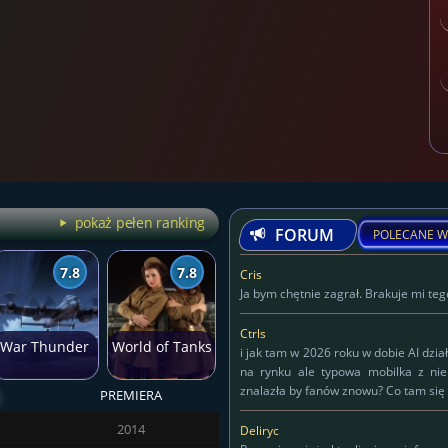
pokaż pełen ranking
FORUM
POLECANE W
7.8
7.8
Cris
Ja bym chętnie zagrał. Brakuje mi tego
Ctrls
War Thunder
World of Tanks
i jak tam w 2026 roku w dobie AI dzia
na rynku ale typowa mobilka z ni
znalazła by fanów znowu? Co tam się 
PREMIERA
Deliryc
2014
Deliryc