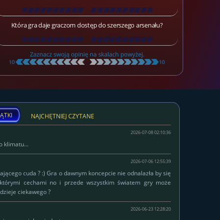
[
\
\
\
\
\
\
\
\
\
\
\
\
\
\
\
\
\
\
]
Która gra daje graczom dostęp do szerszego arsenału?
[
\
\
\
\
\
\
\
\
\
\
\
\
\
\
\
\
\
\
]
ĄTKI
NAJCHĘTNIEJ CZYTANE
2026-07-08 02:10:36
 klimatu...
2026-07-06 12:55:39
łającego cuda ? :) Gra o dawnym koncepcie nie odnalazła by się
ektórymi cechami no i przede wszystkim światem gry może
dzieje ciekawego ?
2026-06-23 12:28:20