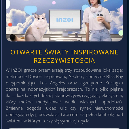
OTWARTE ŚWIATY INSPIROWANE
RZECZYWISTOŚCIĄ
W InZOI gracze przemierzają trzy rozbudowane lokalizacje:
metropolię Dowon inspirowaną Seulem, słoneczne Bliss Bay
przypominające Los Angeles oraz egzotyczne Kucingku
oparte na indonezyjskich krajobrazach. To nie tylko piękne
tła — każda z tych lokacji stanowi żywy, reagujący ekosystem,
który można modyfikować wedle własnych upodobań.
Zmienna pogoda, układ ulic czy rynek nieruchomości
podlegają edycji, pozwalając twórcom na pełną kontrolę nad
światem, w którym toczy się symulacja życia.