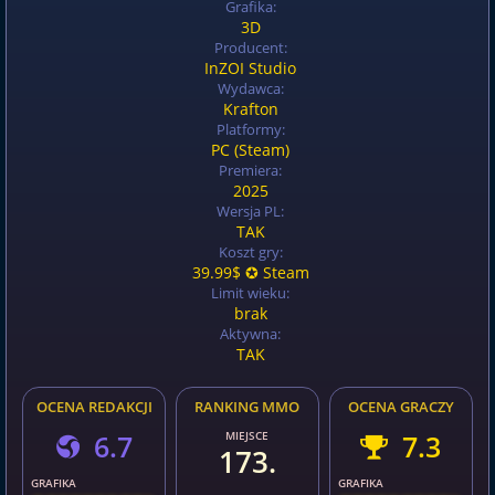
Grafika:
3D
Producent:
InZOI Studio
Wydawca:
Krafton
Platformy:
PC (Steam)
Premiera:
2025
Wersja PL:
TAK
Koszt gry:
39.99$ ✪ Steam
Limit wieku:
brak
Aktywna:
TAK
OCENA REDAKCJI
RANKING MMO
OCENA GRACZY
6.7
MIEJSCE
7.3
173.
GRAFIKA
GRAFIKA