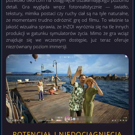
pozwoliło twórcom na osiągnięcie oszałamiającego poziomu
detali. Gra wygląda wręcz fotorealistycznie — światło,
tekstury, mimika postaci czy ruchy ciał są na tyle naturalne,
że momentami trudno odróżnić grę od filmu. To właśnie ta
jakość wizualna sprawia, że InZOI wyróżnia się na tle innych
produkcji w gatunku symulatorów życia. Mimo że gra wciąż
znajduje się we wczesnym dostępie, już teraz oferuje
niezrównany poziom immersji.
POTENCJAŁ I NIEDOCIĄGNIĘCIA