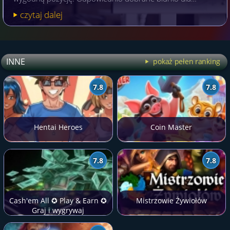
czytaj dalej
INNE
pokaż pełen ranking
7.8
7.8
Hentai Heroes
Coin Master
7.8
7.8
Cash'em All ✪ Play & Earn ✪
Mistrzowie Żywiołów
Graj i wygrywaj