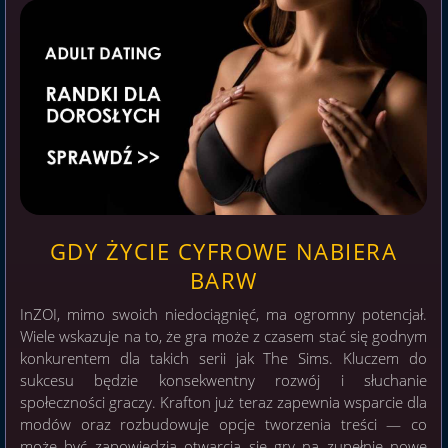
GDY ŻYCIE CYFROWE NABIERA
BARW
InZOI, mimo swoich niedociągnięć, ma ogromny potencjał.
Wiele wskazuje na to, że gra może z czasem stać się godnym
konkurentem dla takich serii jak The Sims. Kluczem do
sukcesu będzie konsekwentny rozwój i słuchanie
społeczności graczy. Krafton już teraz zapewnia wsparcie dla
modów oraz rozbudowuje opcje tworzenia treści — co
może być zapowiedzią otwarcia się gry na zupełnie nowe