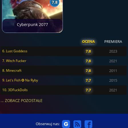
7.8
Cyberpunk 2077
OCENA
PREMIERA
6. Lust Goddess
7.8
2023
7. Witch Fucker
7.8
2021
8. Minecraft
7.8
2011
9. Let's Fish ✪ Na Ryby
7.7
2015
10. 3DFuckDolls
7.7
2021
... ZOBACZ POZOSTAŁE
Obserwuj nas: