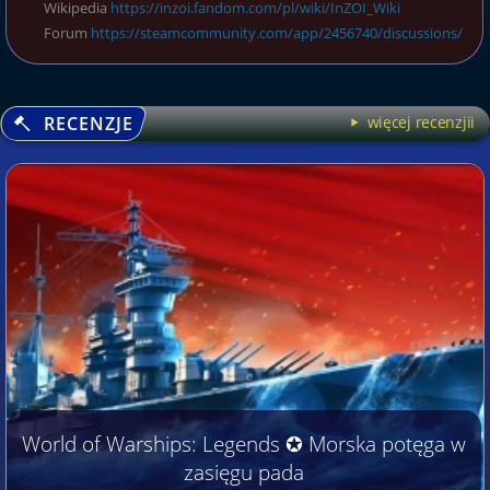
Wikipedia
https://inzoi.fandom.com/pl/wiki/InZOI_Wiki
Forum
https://steamcommunity.com/app/2456740/discussions/
RECENZJE
więcej recenzjii
World of Warships: Legends ✪ Morska potęga w
zasięgu pada