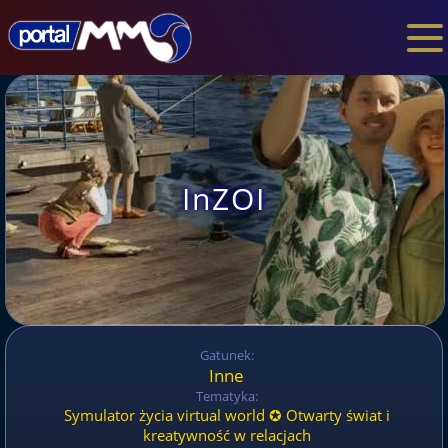
InZOI
Gatunek:
Inne
Tematyka:
Symulator życia virtual world ✪ Otwarty świat i
kreatywność w relacjach