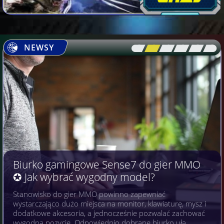
NEWSY
[\
\\
\\
\\
\\
\]
Biurko gamingowe Sense7 do gier MMO
✪ Jak wybrać wygodny model?
Stanowisko do gier MMO powinno zapewniać
wystarczająco dużo miejsca na monitor, klawiaturę, mysz i
dodatkowe akcesoria, a jednocześnie pozwalać zachować
wygodną pozycję. Odpowiednio dobrane biurko uła…