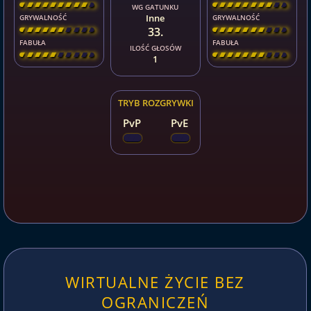
[
\
\
\
\
\
\
\
\
]
[
\
\
\
\
\
\
\
\
]
WG GATUNKU
Inne
GRYWALNOŚĆ
GRYWALNOŚĆ
33.
[
\
\
\
\
\
\
\
\
]
[
\
\
\
\
\
\
\
\
]
FABUŁA
FABUŁA
ILOŚĆ GŁOSÓW
[
\
\
\
\
\
\
\
\
]
[
\
\
\
\
\
\
\
\
]
1
TRYB ROZGRYWKI
PvP
PvE
WIRTUALNE ŻYCIE BEZ
OGRANICZEŃ