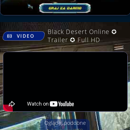
.
Black Desert Online ✪
VIDEO
Trailer ✪ Full HD
Oglądaj podobne