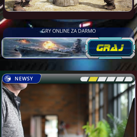
GRY ONLINE ZA DARMO
NEWSY
[\
\\
\\
\\
\\
\]