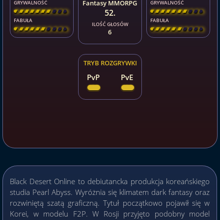
Fantasy MMORPG
GRYWALNOŚĆ
GRYWALNOŚĆ
52.
[
\
\
\
\
\
\
\
\
]
[
\
\
\
\
\
\
\
\
]
FABUŁA
FABUŁA
ILOŚĆ GŁOSÓW
[
\
\
\
\
\
\
\
\
]
[
\
\
\
\
\
\
\
\
]
6
TRYB ROZGRYWKI
PvP
PvE
Black Desert Online to debiutancka produkcja koreańskiego
studia Pearl Abyss. Wyróżnia się klimatem dark fantasy oraz
rozwiniętą szatą graficzną. Tytuł początkowo pojawił się w
Korei, w modelu F2P. W Rosji przyjęto podobny model