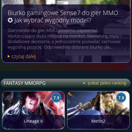
Biurko gamingowe Sense7 do gier MMO
✪ Jak wybrać wygodny model?
Stanowisko do gier MMO powinno zapewniać
wystarczająco dużo miejsca na monitor, klawiaturę, mysz i
dodatkowe akcesoria, a jednocześnie pozwalać zachować
wygodną pozycję. Odpowiednio dobrane biurko uła…
czytaj dalej
FANTASY MMORPG
pokaż pełen ranking
7.9
7.8
Lineage II
Metin2