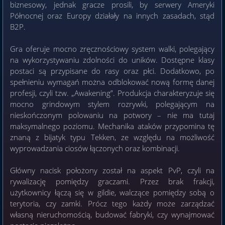
biznesowy, jednak gracze prosili, by serwery Ameryki
Północnej oraz Europy działały na innych zasadach, stąd
B2P.
Gra oferuje mocno zręcznościowy system walki, polegający
na wykorzystywaniu zdolności do uników. Dostępne klasy
postaci są przypisane do rasy oraz płci. Dodatkowo, po
spełnieniu wymagań można odblokować nową formę danej
profesji, czyli tzw. „Awakening”. Produkcja charakteryzuje się
mocno grindowym stylem rozrywki, polegającym na
nieskończonym polowaniu na potwory – nie ma tutaj
maksymalnego poziomu. Mechanika ataków przypomina tę
znaną z bijatyk typu Tekken, ze względu na możliwość
wyprowadzania ciosów łączonych oraz kombinacji.
Główny nacisk położony został na aspekt PvP, czyli na
rywalizację pomiędzy graczami. Przez brak frakcji,
użytkownicy łączą się w gildie, walczące pomiędzy sobą o
terytoria, czy zamki. Prócz tego każdy może zarządzać
własną nieruchomością, budować fabryki, czy wynajmować