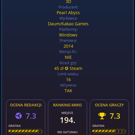
3D
Producent:
Pearl Abyss
Wydawca:
Daum/Kakao Games
Platformy:
Windows
Premiera:
2014
Wersja PL:
NIE
Koszt gry:
45 zł ✪ Steam
Limit wieku:
16
Aktywna:
TAK
OCENA REDAKCJI
RANKING MMO
OCENA GRACZY
7.3
MIEJSCE
7.3
194.
GRAFIKA
GRAFIKA
[
\
\
\
\
\
\
\
\
]
[
\
\
\
\
\
\
\
\
]
WG GATUNKU