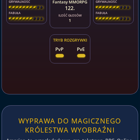
Fantasy MMORPG
GRYWALNOŚĆ
GRYWALNOŚĆ
122.
[
\
\
\
\
\
\
\
\
]
[
\
\
\
\
\
\
\
\
]
FABUŁA
FABUŁA
ILOŚĆ GŁOSÓW
[
\
\
\
\
\
\
\
\
]
[
\
\
\
\
\
\
\
\
]
1
TRYB ROZGRYWKI
PvP
PvE
WYPRAWA DO MAGICZNEGO
KRÓLESTWA WYOBRAŹNI