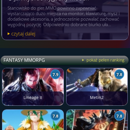
Stanowisko do gier MMO powinno zapewniać
wystarczająco dużo miejsca na monitor, klawiaturę, mysz i
dodatkowe akcesoria, a jednocześnie pozwalać zachować
wygodną pozycję. Odpowiednio dobrane biurko uła…
czytaj dalej
FANTASY MMORPG
pokaż pełen ranking
7.9
7.8
Lineage II
Metin2
7.8
7.8