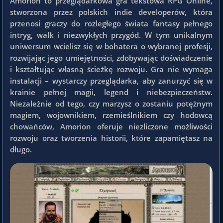
Amorion to przeglądarkowa gra tekstowa RPG Online,
stworzona przez polskich indie developerów, która
przenosi graczy do rozległego świata fantasy pełnego
intryg, walk i niezwykłych przygód. W tym unikalnym
uniwersum wcielisz się w bohatera o wybranej profesji,
rozwijając jego umiejętności, zdobywając doświadczenie
i kształtując własną ścieżkę rozwoju. Gra nie wymaga
instalacji – wystarczy przeglądarka, aby zanurzyć się w
krainie pełnej magii, legend i niebezpieczeństw.
Niezależnie od tego, czy marzysz o zostaniu potężnym
magiem, wojownikiem, rzemieślnikiem czy hodowcą
chowańców, Amorion oferuje niezliczone możliwości
rozwoju oraz tworzenia historii, które zapamiętasz na
długo.