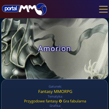
Amorion
Gatunek:
Fantasy MMORPG
Tematyka:
Przygodowe fantasy ✪ Gra fabularna
Grafika: