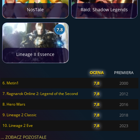
NosTale
Raid: Shadow Legends
7.8
Lineage II Essence
OCENA
PREMIERA
6. Metin1
7.8
2000
7. Ragnarok Online 2: Legend of the Second
7.8
2012
8. Hero Wars
7.8
2016
9. Lineage 2 Classic
7.8
2018
10. Lineage 2 Eve
7.8
2023
... ZOBACZ POZOSTAŁE