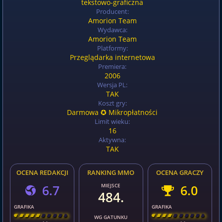
tekstowo-graficzna
Producent:
Amorion Team
Wydawca:
Amorion Team
Platformy:
Przeglądarka internetowa
Premiera:
2006
Wersja PL:
TAK
Koszt gry:
Darmowa ✪ Mikropłatności
Limit wieku:
16
Aktywna:
TAK
OCENA REDAKCJI
RANKING MMO
OCENA GRACZY
6.7
MIEJSCE
6.0
484.
GRAFIKA
GRAFIKA
[
\
\
\
\
\
\
\
\
]
[
\
\
\
\
\
\
\
\
]
WG GATUNKU