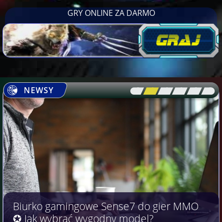
GRY ONLINE ZA DARMO
NEWSY
[\
\\
\\
\\
\\
\]
Biurko gamingowe Sense7 do gier MMO
✪ Jak wybrać wygodny model?