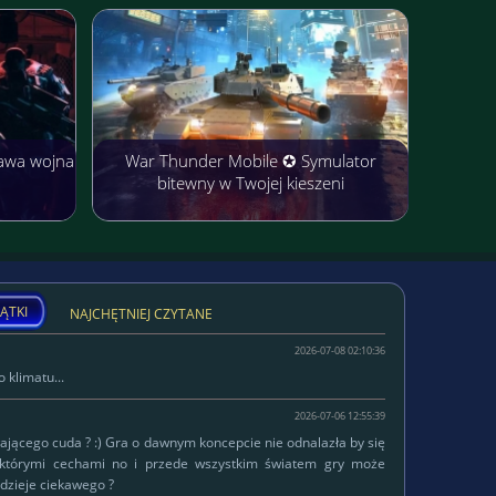
awa wojna
War Thunder Mobile ✪ Symulator
bitewny w Twojej kieszeni
ĄTKI
NAJCHĘTNIEJ CZYTANE
2026-07-08 02:10:36
 klimatu...
2026-07-06 12:55:39
łającego cuda ? :) Gra o dawnym koncepcie nie odnalazła by się
ektórymi cechami no i przede wszystkim światem gry może
dzieje ciekawego ?