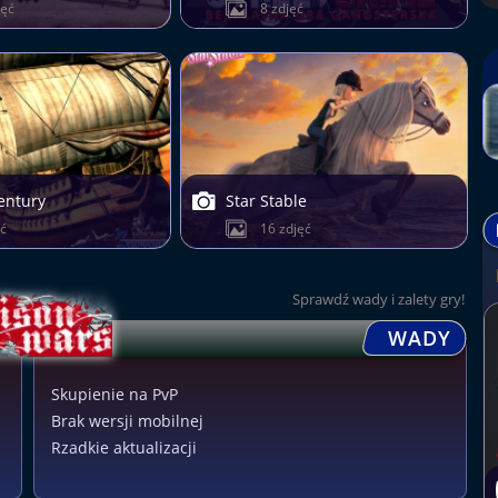
jęć
8 zdjęć
entury
Star Stable
ęć
16 zdjęć
Sprawdź wady i zalety gry!
WADY
Skupienie na PvP
Brak wersji mobilnej
Rzadkie aktualizacji