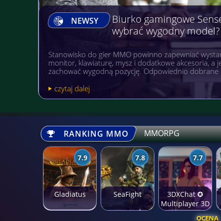
Biurko gamingowe Sens
NEWSY
wybrać wygodny model?
Stanowisko do gier MMO powinno zapewniać wystar
monitor, klawiaturę, mysz i dodatkowe akcesoria, a
zachować wygodną pozycję. Odpowiednio dobrane 
czytaj dalej
MMORPG
RANKING MMO
7.9
7.8
7.7
Gladiatus
SeaFight
3DXChat ✪
Multiplayer 3D
Sex Game
OCENA