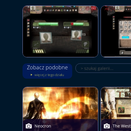
Zobacz podobne
więcej z tego działu
Neocron
The West