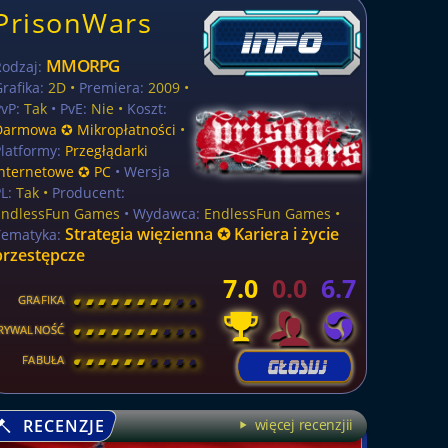
PrisonWars
MMORPG
Rodzaj:
rafika:
2D •
Premiera:
2009 •
vP:
Tak
• PvE:
Nie •
Koszt:
Darmowa ✪ Mikropłatności
•
latformy:
Przegłądarki
internetowe ✪ PC
• Wersja
L:
Tak
•
Producent:
EndlessFun Games
• Wydawca:
EndlessFun Games •
Strategia więzienna ✪ Kariera i życie
Tematyka:
przestępcze
7.0
0.0
6.7
GRAFIKA
[
\
\
\
\
\
\
\
\
]
RYWALNOŚĆ
[
\
\
\
\
\
\
\
\
]
FABUŁA
[
\
\
\
\
\
\
\
\
]
RECENZJE
więcej recenzjii