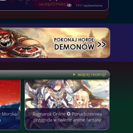
1711 wyświetlenia
więcej recenzji
✪ Morska
Ragnarok Online ✪ Ponadczasowa
a
przygoda w świecie anime fantasy