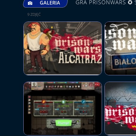
GRA PRISONWARS ✪ S
GALERIA
9 ZDJĘĆ