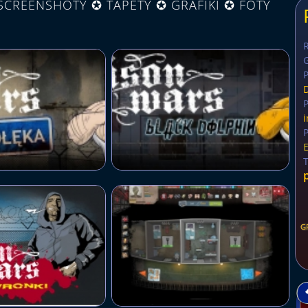
CREENSHOTY ✪ TAPETY ✪ GRAFIKI ✪ FOTY
G
P
P
P
G