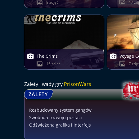
8 zdjęć
17 zd
The Crims
Voyage C
16 zdjęć
7 zdj
Zalety i wady gry
PrisonWars
ZALETY
Rozbudowany system gangów
Swoboda rozwoju postaci
Odświeżona grafika i interfejs