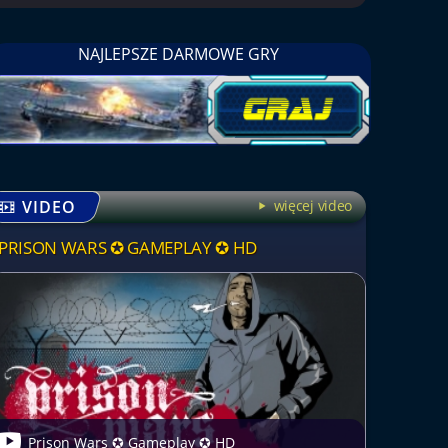
NAJLEPSZE DARMOWE GRY
VIDEO
więcej video
PRISON WARS ✪ GAMEPLAY ✪ HD
Prison Wars ✪ Gameplay ✪ HD