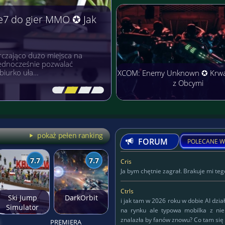
e7 do gier MMO ✪ Jak
czająco dużo miejsca na
 jednocześnie pozwalać
biurko uła…
XCOM: Enemy Unknown ✪ Krw
z Obcymi
[\
\\
\\
\]
pokaż pełen ranking
FORUM
POLECANE W
7.7
7.7
Cris
Ja bym chętnie zagrał. Brakuje mi tego
Ctrls
Ski Jump
DarkOrbit
i jak tam w 2026 roku w dobie AI dzia
Simulator
na rynku ale typowa mobilka z ni
znalazła by fanów znowu? Co tam się 
PREMIERA