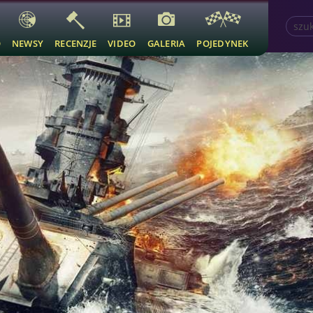
O
NEWSY
RECENZJE
VIDEO
GALERIA
POJEDYNEK