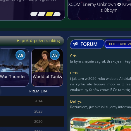
XCOM: Enemy Unknown ✪ Krw
z Obcymi
[\
\\
\\
\]
pokaż pełen ranking
FORUM
POLECANE W
7.8
7.8
Cris
Ja bym chętnie zagrał. Brakuje mi tego
Ctrls
War Thunder
World of Tanks
i jak tam w 2026 roku w dobie AI dzia
na rynku ale typowa mobilka z ni
znalazła by fanów znowu? Co tam się 
PREMIERA
Deliryc
2014
Deliryc
Rozumiem, już aktualizujemy informa
2023
KAPITAN
2020