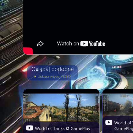
Oglądaj podobne
Zobacz więcej VIDEO
World of
World of Tanks ✪ GamePlay
GamePla