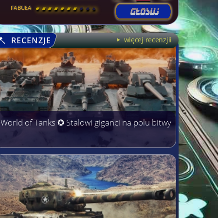
FABUŁA
[
\
\
\
\
\
\
\
\
]
RECENZJE
więcej recenzjii
World of Tanks ✪ Stalowi giganci na polu bitwy