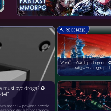
RECENZJE
World of Warships: Legends 
potęga w zasięgu pad
arobić Pieniądze
rmach cieszą się niezwykłą
łączyć przyjemne z