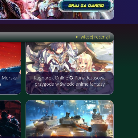
więcej recenzji
✪ Morska
Ragnarok Online ✪ Ponadczasowa
a
przygoda w świecie anime fantasy