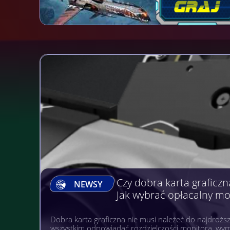
Gry, na których można Z
NEWSY
Gry komputerowe, mobilne i na wielu różnych platfo
popularnością niezależnie od wieku. A gdyby tak po