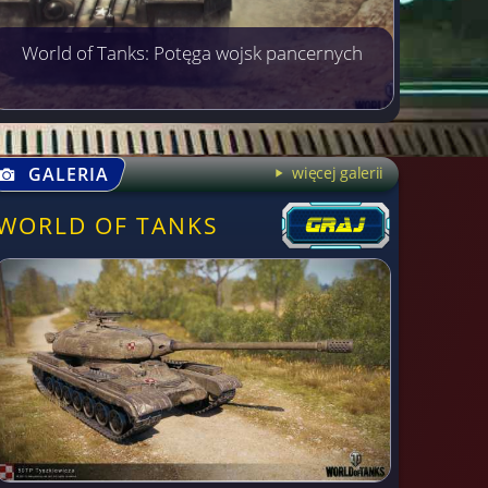
World of Tanks: Potęga wojsk pancernych
GALERIA
więcej galerii
WORLD OF TANKS