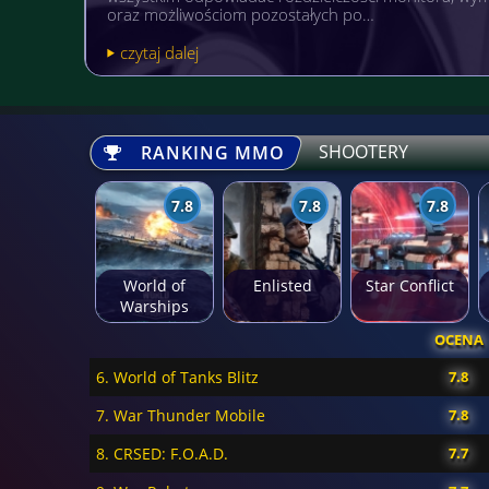
pożytecznym? Warto wówczas postawić sobi…
czytaj dalej
SHOOTERY
RANKING MMO
7.8
7.8
7.8
World of
Enlisted
Star Conflict
Warships
OCENA
6. World of Tanks Blitz
7.8
7. War Thunder Mobile
7.8
8. CRSED: F.O.A.D.
7.7