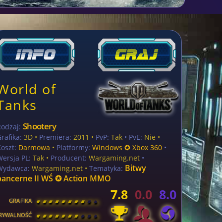
World of
Tanks
Shootery
Rodzaj:
rafika:
3D •
Premiera:
2011 •
PvP:
Tak
• PvE:
Nie •
oszt:
Darmowa
•
Platformy:
Windows ✪ Xbox 360
•
Wersja PL:
Tak
•
Producent:
Wargaming.net
•
Bitwy
Wydawca:
Wargaming.net •
Tematyka:
pancerne II WŚ ✪ Action MMO
7.8
0.0
8.0
GRAFIKA
[
\
\
\
\
\
\
\
\
]
RYWALNOŚĆ
[
\
\
\
\
\
\
\
\
]