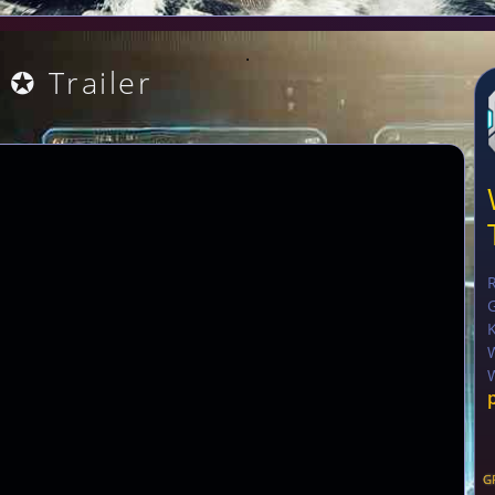
.
 ✪ Trailer
G
K
G