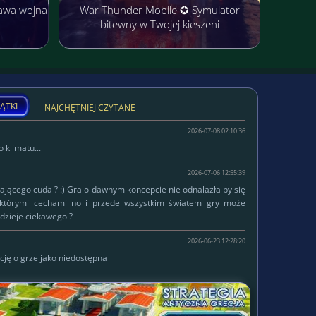
awa wojna
War Thunder Mobile ✪ Symulator
bitewny w Twojej kieszeni
ĄTKI
NAJCHĘTNIEJ CZYTANE
2026-07-08 02:10:36
 klimatu...
2026-07-06 12:55:39
łającego cuda ? :) Gra o dawnym koncepcie nie odnalazła by się
ektórymi cechami no i przede wszystkim światem gry może
dzieje ciekawego ?
2026-06-23 12:28:20
cję o grze jako niedostępna
W serwisie od
Lokalizacja:
2015-10-14
Status:
własna firma