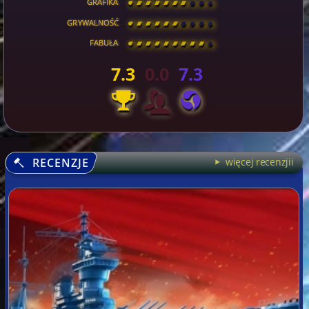
GRAFIKA
[
\
\
\
\
\
\
\
\
]
GRYWALNOŚĆ
[
\
\
\
\
\
\
\
\
]
FABUŁA
[
\
\
\
\
\
\
\
\
]
7.3
0.0
7.3
RECENZJE
więcej recenzjii