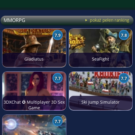
MMORPG
pokaż pełen ranking
7.9
7.8
Gladiatus
SeaFight
7.7
7.7
3DXChat ✪ Multiplayer 3D Sex
Ski Jump Simulator
Game
7.7