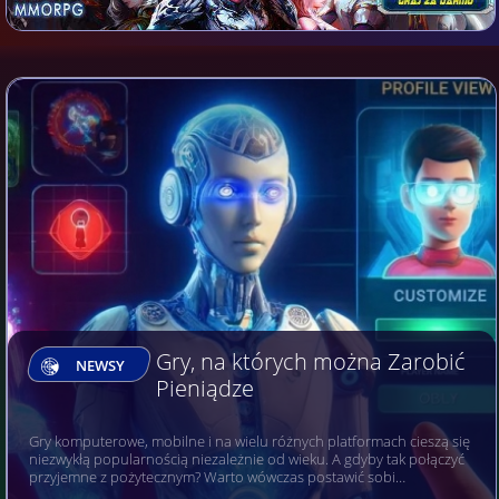
Gry, na których można Zarobić
NEWSY
Pieniądze
Gry komputerowe, mobilne i na wielu różnych platformach cieszą się
niezwykłą popularnością niezależnie od wieku. A gdyby tak połączyć
przyjemne z pożytecznym? Warto wówczas postawić sobi…