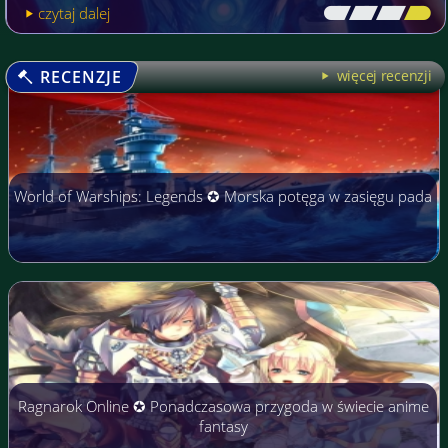
czytaj dalej
[\
\\
\\
\]
RECENZJE
więcej recenzji
World of Warships: Legends ✪ Morska potęga w zasięgu pada
Ragnarok Online ✪ Ponadczasowa przygoda w świecie anime
fantasy