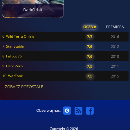
DarkOrbit
OCENA
PREMIERA
6. Wild Terra Online
7.7
2016
7. Star Stable
7.6
2012
8. Fallout 76
7.6
2018
9. Hero Zero
7.5
2011
10. WarTank
7.5
2015
... ZOBACZ POZOSTAŁE
Obserwuj nas:
Copyright © 2026