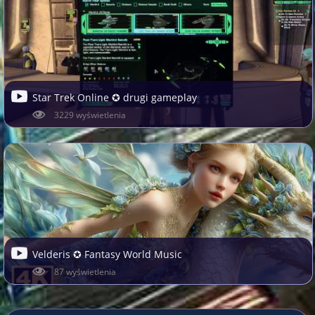
Star Trek Online ✪ drugi gameplay
3229 wyświetlenia
Velderis ✪ Fantasy World Music
87 wyświetlenia