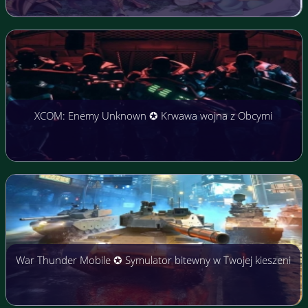
XCOM: Enemy Unknown ✪ Krwawa wojna z Obcymi
War Thunder Mobile ✪ Symulator bitewny w Twojej kieszeni