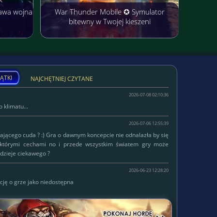
awa wojna
War Thunder Mobile ✪ Symulator
bitewny w Twojej kieszeni
ĄTKI
NAJCHĘTNIEJ CZYTANE
2026-07-08 02:10:36
 klimatu...
2026-07-06 12:55:39
łającego cuda ? :) Gra o dawnym koncepcie nie odnalazła by się
ektórymi cechami no i przede wszystkim światem gry może
dzieje ciekawego ?
2026-06-23 12:28:20
cję o grze jako niedostępna
W serwisie od
Lokalizacja:
2015-10-14