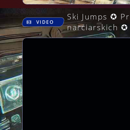
Ski Jumps ✪ Pr
VIDEO
narciarskich ✪