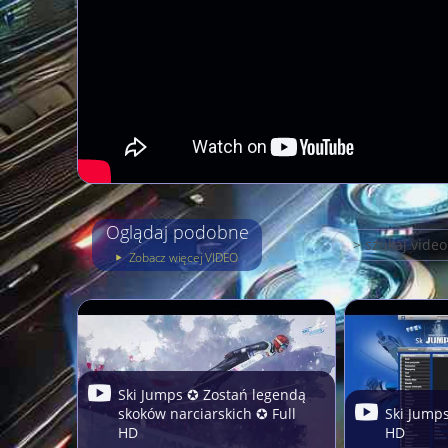
Oglądaj podobne
Zobacz więcej VIDEO
Ski Jumps ✪ Zostań legendą
skoków narciarskich ✪ Full
Ski Jump
HD
HD