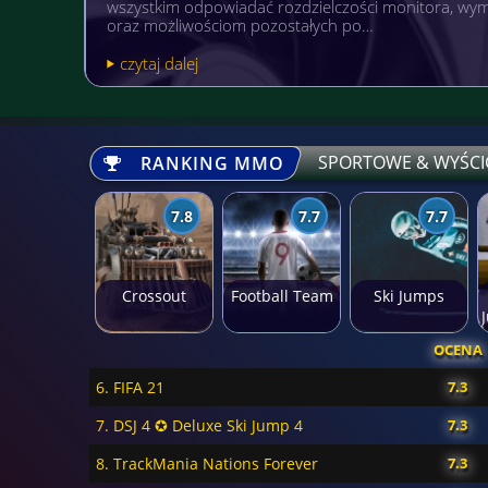
popularnością niezależnie od wieku. A gdyby tak po
pożytecznym? Warto wówczas postawić sobi…
czytaj dalej
SPORTOWE & WYŚCI
RANKING MMO
7.8
7.7
7.7
Crossout
Football Team
Ski Jumps
OCENA
6. FIFA 21
7.3
7. DSJ 4 ✪ Deluxe Ski Jump 4
7.3
8. TrackMania Nations Forever
7.3