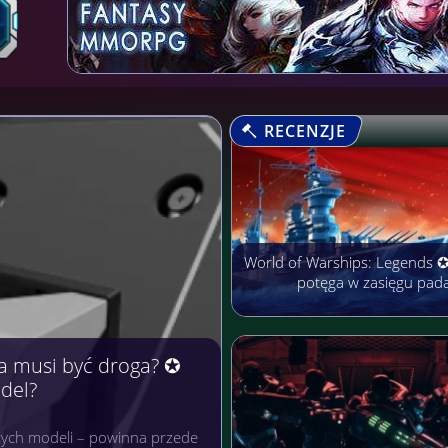
RECENZJE
World of Warships: Legends 
potęga w zasięgu pad
arobić Pieniądze
rmach cieszą się niezwykłą