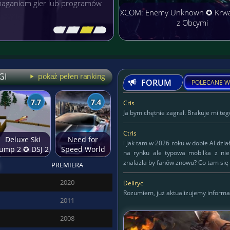
łączyć przyjemne z
XCOM: Enemy Unknown ✪ Krw
z Obcymi
[\
\\
\\
\]
GI
pokaż pełen ranking
FORUM
POLECANE W
7.7
7.4
Cris
Ja bym chętnie zagrał. Brakuje mi tego
Ctrls
Deluxe Ski
Need for
i jak tam w 2026 roku w dobie AI dzia
Jump 2 ✪ DSJ 2
Speed World
na rynku ale typowa mobilka z ni
znalazła by fanów znowu? Co tam się 
PREMIERA
Deliryc
2020
Deliryc
Rozumiem, już aktualizujemy informa
2011
KAPITAN
2008