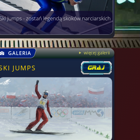
Ski Jumps - zostań legendą skoków narciarskich
GALERIA
więcej galerii
SKI JUMPS