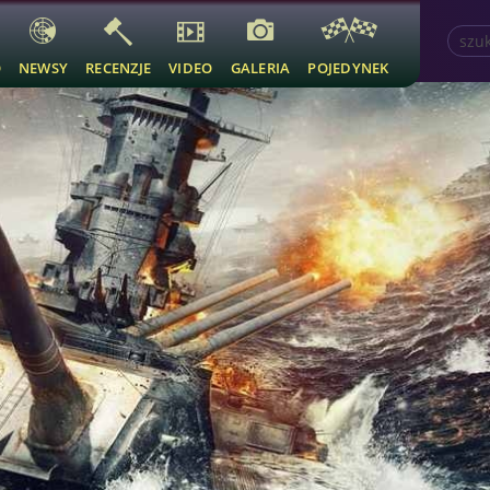
O
NEWSY
RECENZJE
VIDEO
GALERIA
POJEDYNEK