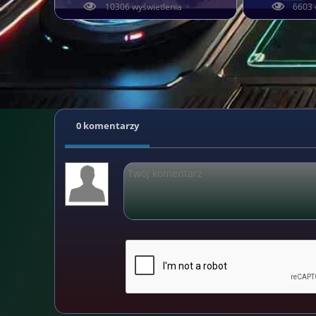
10306 wyświetlenia
6603 
0 komentarzy