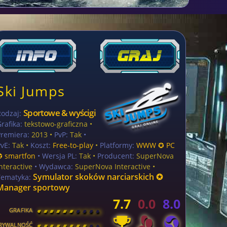
Ski Jumps
Sportowe & wyścigi
Rodzaj:
rafika:
tekstowo-graficzna •
Premiera:
2013 •
PvP:
Tak
•
vE:
Tak •
Koszt:
Free-to-play
•
Platformy:
WWW ✪ PC
✪ smartfon
• Wersja PL:
Tak
•
Producent:
SuperNova
nteractive
• Wydawca:
SuperNova Interactive •
Symulator skoków narciarskich ✪
Tematyka:
Manager sportowy
7.7
0.0
8.0
GRAFIKA
[
\
\
\
\
\
\
\
\
]
RYWALNOŚĆ
[
\
\
\
\
\
\
\
\
]