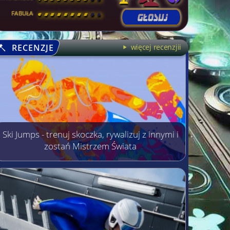
FABUŁA
[
\
\
\
\
\
\
\
\
]
RECENZJE
więcej recenzjii
Ski Jumps - trenuj skoczka, rywalizuj z innymi i
zostań Mistrzem Świata