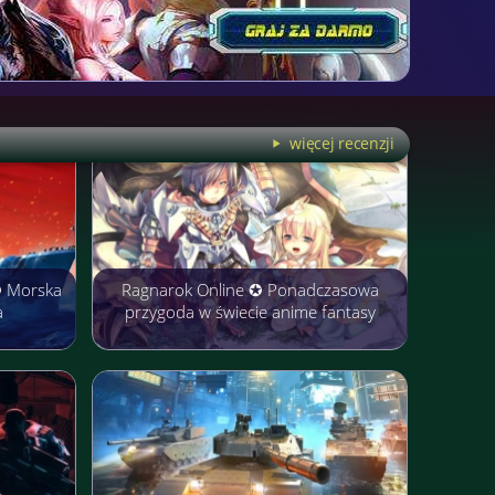
więcej recenzji
✪ Morska
Ragnarok Online ✪ Ponadczasowa
a
przygoda w świecie anime fantasy