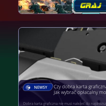
Gry, na których można Z
NEWSY
Gry komputerowe, mobilne i na wielu różnych platfo