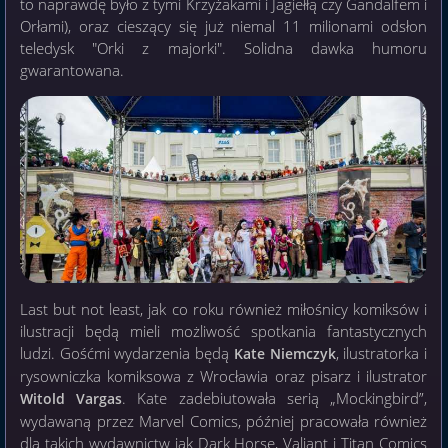
to naprawdę było z tymi Krzyżakami i Jagiełłą czy Gandalfem i
Orłami), oraz cieszący się już niemal 11 milionami odsłon
teledysk "Orki z majorki". Solidna dawka humoru
gwarantowana.
Last but not least, jak co roku również miłośnicy komiksów i
ilustracji będą mieli możliwość spotkania fantastycznych
ludzi. Gośćmi wydarzenia będą
, ilustratorka i
Kate Niemczyk
rysowniczka komiksowa z Wrocławia oraz pisarz i ilustrator
. Kate zadebiutowała serią „Mockingbird”,
Witold Vargas
wydawaną przez Marvel Comics, później pracowała również
dla takich wydawnictw jak Dark Horse, Valiant i Titan Comics