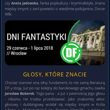
czy
, fanka popkultury i kryminalistyki, znana
Aneta Jadowska
między innymi z serii powieści o wiedźmie-policjantce, Dorze
Wilk.
GŁOSY, KTÓRE ZNACIE
Chociaż stanowi ona silny fundament, to nie samą literaturą
DF-y stoją. Już po raz kolejny do barokowego gmachu zawita
. Tego pana - a już z pewnością jego głosu
Jarosław Boberek
- nikomu nie trzeba przedstawiać. Jako znakomity aktor
głosowy i dubbingowy wcielał się między innymi w Króla
Juliana z ,,Madagaskaru" czy Kaczora Donalda, a także w