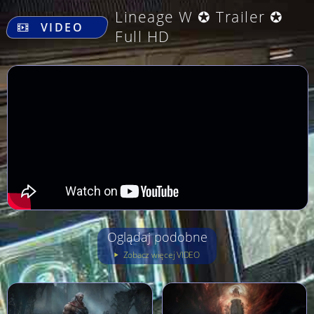
.
Lineage W ✪ Trailer ✪
VIDEO
Full HD
Oglądaj podobne
Zobacz więcej VIDEO