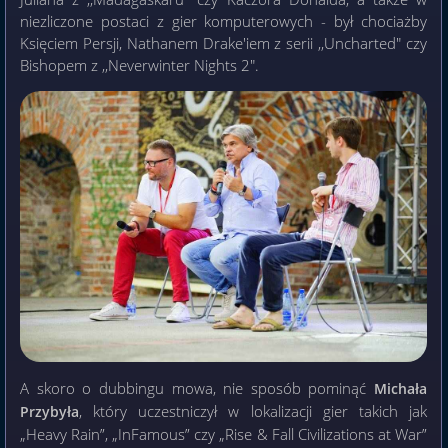
niezliczone postaci z gier komputerowych - był chociażby
Księciem Persji, Nathanem Drake'iem z serii ,,Uncharted" czy
Bishopem z ,,Neverwinter Nights 2".
A skoro o dubbingu mowa, nie sposób pominąć
Michała
, który uczestniczył w lokalizacji gier takich jak
Przybyła
„Heavy Rain”, „InFamous” czy „Rise & Fall Civilizations at War”