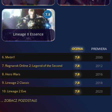
7.8
Lineage II Essence
OCENA
PREMIERA
6. Metin1
7.8
2000
7. Ragnarok Online 2: Legend of the Second
7.8
2012
8. Hero Wars
7.8
2016
9. Lineage 2 Classic
7.8
2018
10. Lineage 2 Eve
7.8
2023
... ZOBACZ POZOSTAŁE