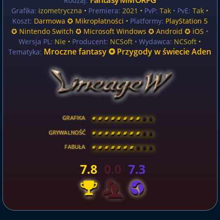
Rodzaj:
Grafika:
izometryczna •
Premiera:
2021 •
PvP:
Tak
• PvE:
Tak •
Koszt:
Darmowa ✪ Mikropłatności
•
Platformy:
PlayStation 5
✪ Nintendo Switch ✪ Microsoft Windows ✪ Android ✪ iOS
•
Wersja PL:
Nie
•
Producent:
NCSoft
• Wydawca:
NCSoft •
Mroczne fantasy ✪ Przygody w świecie Aden
Tematyka:
GRAFIKA
[
\
\
\
\
\
\
\
\
]
GRYWALNOŚĆ
[
\
\
\
\
\
\
\
\
]
FABUŁA
[
\
\
\
\
\
\
\
\
]
7.8
0.0
7.3