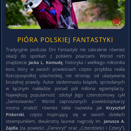
PIÓRA POLSKIEJ FANTASTYKI
Tradycyjnie podczas Dni Fantastyki nie zabraknie również
okazji do spotkań z polskimi pisarzami. Wśród nich
znajdziecie
, historyka i wielkiego miłośnika
Jacka L. Komudę
koni, który w swoich powieściach często przybliża realia
Rzeczpospolitej szlacheckiej, nie stroniąc od ukazywania
brutalnej prawdy. Autor siedemnastu książek, sprzedanych
w łącznym nakładzie ponad pół miliona egzemplarzy.
Największą popularność zdobył jego czterotomowy cykl
,,Samozwaniec". Wśród zaproszonych powieściopisarzy
można znaleźć również takie nazwiska jak
Krzysztof
, często inspirujący się w swoich dziełach
Piskorski
steampunkiem, dwukrotny laureat nagrody im.
Janusza A.
(za powieści ,,Cienioryt” oraz ,,Czterdzieści i Cztery”),
Zajdla