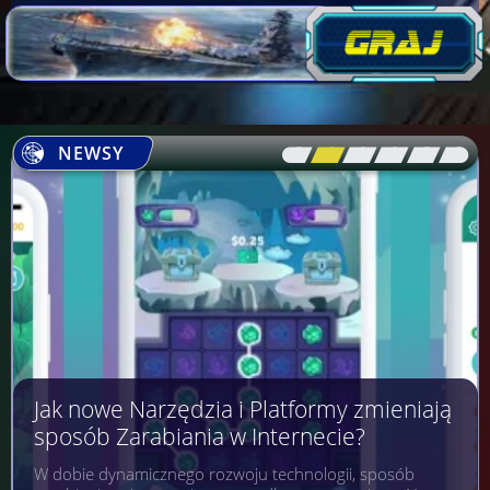
NEWSY
[\
\\
\\
\\
\\
\]
Jak nowe Narzędzia i Platformy zmieniają
sposób Zarabiania w Internecie?
W dobie dynamicznego rozwoju technologii, sposób