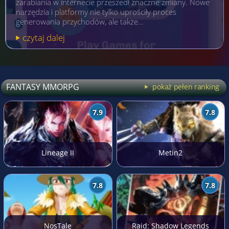
zarabiania w internecie przeszedł znaczne zmiany. Nowe
narzędzia i platformy nie tylko uprościły proces
generowania przychodów, ale także…
czytaj dalej
FANTASY MMORPG
pokaż pełen ranking
7.9
7.8
Lineage II
Metin2
7.8
7.8
NosTale
Raid: Shadow Legends