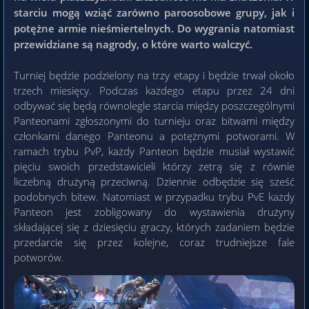
starciu mogą wziąć zarówno paroosobowe grupy, jak i
potężne armie nieśmiertelnych. Do wygrania natomiast
przewidziane są nagrody, o które warto walczyć.
Turniej będzie podzielony na trzy etapy i będzie trwał około
trzech miesięcy. Podczas każdego etapu przez 24 dni
odbywać się będą równolegle starcia między poszczególnymi
Panteonami zgłoszonymi do turnieju oraz bitwami między
członkami danego Panteonu a potężnymi potworami. W
ramach trybu PvP, każdy Panteon będzie musiał wystawić
pięciu swoich przedstawicieli którzy zetrą się z równie
liczebną drużyną przeciwną. Dziennie odbędzie się sześć
podobnych bitew. Natomiast w przypadku trybu PvE każdy
Panteon jest zobligowany do wystawienia drużyny
składającej się z dziesięciu graczy, których zadaniem będzie
przedarcie się przez kolejne, coraz trudniejsze fale
potworów.