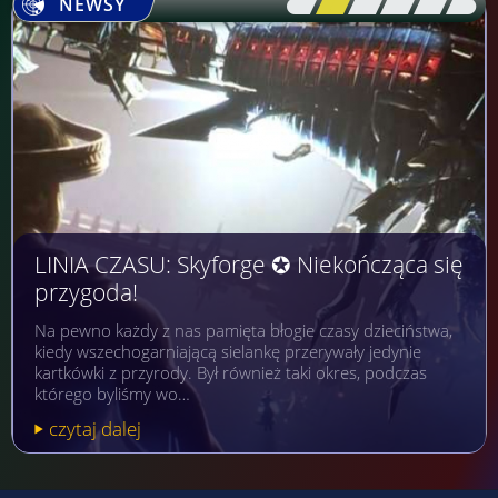
NEWSY
[\
\\
\\
\\
\\
\]
LINIA CZASU: Skyforge ✪ Niekończąca się
przygoda!
Na pewno każdy z nas pamięta błogie czasy dzieciństwa,
kiedy wszechogarniającą sielankę przerywały jedynie
kartkówki z przyrody. Był również taki okres, podczas
którego byliśmy wo…
czytaj dalej