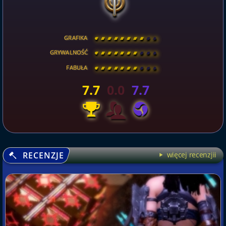
GRAFIKA
[
\
\
\
\
\
\
\
\
]
GRYWALNOŚĆ
[
\
\
\
\
\
\
\
\
]
FABUŁA
[
\
\
\
\
\
\
\
\
]
7.7
0.0
7.7
RECENZJE
więcej recenzjii