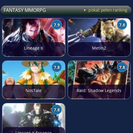
FANTASY MMORPG
pokaż pełen ranking
7.9
7.8
Lineage II
Metin2
7.8
7.8
NosTale
Raid: Shadow Legends
7.8
Lineage II Essence