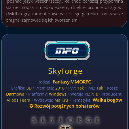
"poznać język wszechrzeczy", co choć bardziej przypomina
starcie mopsa z niedźwiedziem, dzielnie próbuje osiągnąć.
Uwielbia gry komputerowe wszelkiego gatunku i od zawsze
pragnął zajmować się ich tworzeniem.
Skyforge
Fantasy MMORPG
Rodzaj:
Grafika:
3D •
Premiera:
2016 •
PvP:
Tak
• PvE:
Tak •
Koszt:
Darmowa
•
Platformy:
Windows
• Wersja PL:
Nie
•
Producent:
Walka bogów
Allods Team
• Wydawca:
Mail.ru •
Tematyka:
✪ Rozwój potężnych bohaterów