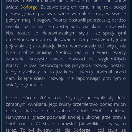
wydawca My.com, który nie przestaje rozpieszczać fanów
świata
Skyforge
. Zaledwie parę dni temu minął rok, odkąd
pierwsi gracze postawili swoje wirtualne stopy w świecie
pełnym magii i bogów. Twórcy postawili poprzeczkę bardzo
wysoko już na starcie udostępniając wachlarz 13 różnych
klas postaci „o niepowtarzalnym stylu i ze specjalnymi
umiejętnościami do odblokowania”. Na przestrzeni tygodni
pojawiały się aktualizacje, które wprowadzały coś więcej niż
tylko drobne zmiany. Średnio raz w miesiącu twórcy
zapewniali soczyste kawałki nowości dla wygłodniałych
graczy. To była niekończąca się przygoda rozwoju postaci.
Kiedy myśleliśmy, że to już koniec, twórcy otwierali przed
nami kolejne ścieżki rozwoju, nie zapominając przy tym o
świeżych graczach.
Przed końcem 2015 roku Skyforge pochwalił się dość
zgrabnymi wynikami. Jego światy przemierzyło ponad milion
osób, a każda z nich zabiła średnio 2600 mobów.
Najwytrwalsi gracze poświęcili swojej ulubionej grze prawie
1500 godzin. Aż strach pomyśleć jak wielkie liczby są to
teraz. To był świetny rok dla Skyforge i coś czuję, że