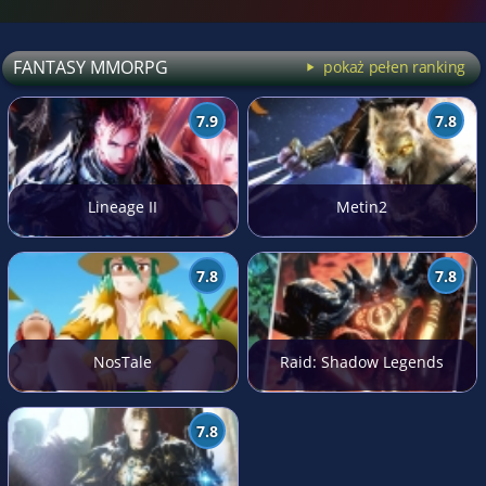
FANTASY MMORPG
pokaż pełen ranking
7.9
7.8
Lineage II
Metin2
7.8
7.8
NosTale
Raid: Shadow Legends
7.8