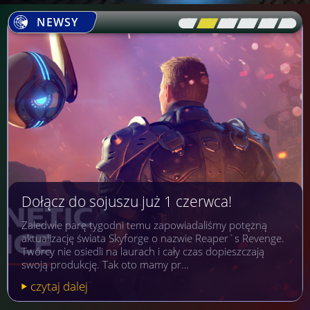
NEWSY
[\
\\
\\
\\
\\
\]
Dołącz do sojuszu już 1 czerwca!
Zaledwie parę tygodni temu zapowiadaliśmy potężną
aktualizację świata Skyforge o nazwie Reaper`s Revenge.
Twórcy nie osiedli na laurach i cały czas dopieszczają
swoją produkcję. Tak oto mamy pr…
czytaj dalej