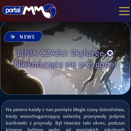
NEWS
LINIA CZASU: Skyforge ✪
Niekończąca się przygoda!
Na pewno każdy z nas pamięta błogie czasy dzieciństwa,
kiedy wszechogarniającą sielankę przerywały jedynie
kartkówki z przyrody. Był również taki okres, podczas
którego byliśmy wolni od wszelakich szkolnych