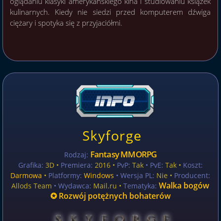
oglądaniu klasyki amerykańskiego kina i studiowaniu książek
kulinarnych. Kiedy nie siedzi przed komputerem dźwiga
ciężary i spotyka się z przyjaciółmi.
Skyforge
Fantasy MMORPG
Rodzaj:
Grafika:
3D •
Premiera:
2016 •
PvP:
Tak
• PvE:
Tak •
Koszt:
Darmowa
•
Platformy:
Windows
• Wersja PL:
Nie
•
Producent:
Walka bogów
Allods Team
• Wydawca:
Mail.ru •
Tematyka:
✪ Rozwój potężnych bohaterów