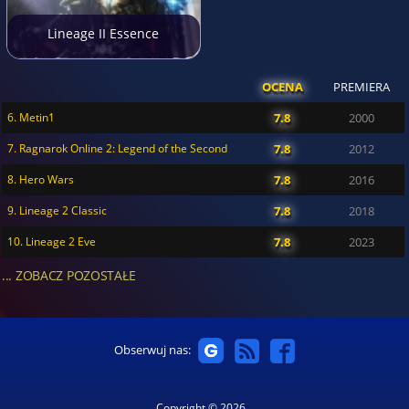
Lineage II Essence
OCENA
PREMIERA
6. Metin1
7.8
2000
7. Ragnarok Online 2: Legend of the Second
7.8
2012
8. Hero Wars
7.8
2016
9. Lineage 2 Classic
7.8
2018
10. Lineage 2 Eve
7.8
2023
... ZOBACZ POZOSTAŁE
Obserwuj nas:
Copyright © 2026