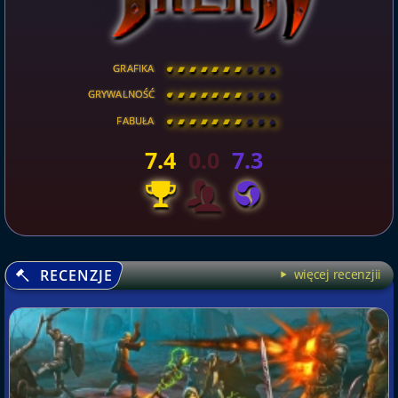
GRAFIKA
[
\
\
\
\
\
\
\
\
]
GRYWALNOŚĆ
[
\
\
\
\
\
\
\
\
]
FABUŁA
[
\
\
\
\
\
\
\
\
]
7.4
0.0
7.3
RECENZJE
więcej recenzjii