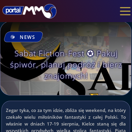
NEWS
Sabat Fiction-Fest ✪ Pakuj
śpiwór, planuj podróż i bierz
znajomych!
Zegar tyka, co za tym idzie, zbliża się weekend, na który
czekało wielu miłośników fantastyki z całej Polski. To
właśnie w dniach 17-19 sierpnia, Kielce staną się dla
wszystkich przybyłych wielką stolicą fantastyki. Piąta