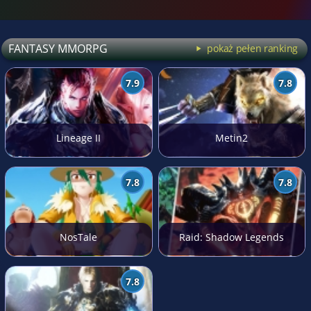
FANTASY MMORPG
pokaż pełen ranking
7.9
7.8
Lineage II
Metin2
7.8
7.8
NosTale
Raid: Shadow Legends
7.8