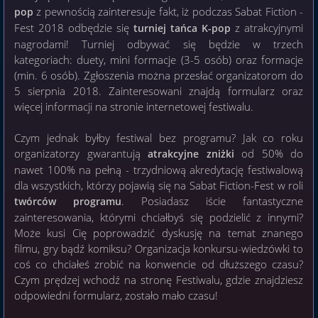
z pewnością zainteresuje fakt, iż podczas Sabat Fiction -
pop
Fest 2018 odbędzie się
z atrakcyjnymi
turniej tańca K-pop
nagrodami! Turniej odbywać się będzie w trzech
kategoriach: duety, mini formacje (3-5 osób) oraz formacje
(min. 6 osób). Zgłoszenia można przesłać organizatorom do
5 sierpnia 2018. Zainteresowani znajdą formularz oraz
więcej informacji na stronie internetowej festiwalu.
Czym jednak byłby festiwal bez programu? Jak co roku
organizatorzy gwarantują
od 50% do
atrakcyjne zniżki
nawet 100% na pełną - trzydniową akredytację festiwalową
dla wszystkich, którzy pojawią się na Sabat Fiction-Fest w roli
. Posiadasz iście fantastyczne
twórców programu
zainteresowania, którymi chciałbyś się podzielić z innymi?
Może kusi Cię poprowadzić dyskusję na temat znanego
filmu, gry bądź komiksu? Organizacja konkursu-wiedzówki to
coś co chciałeś zrobić na konwencie od dłuższego czasu?
Czym prędzej wchodź na stronę Festiwalu, gdzie znajdziesz
odpowiedni formularz, zostało mało czasu!