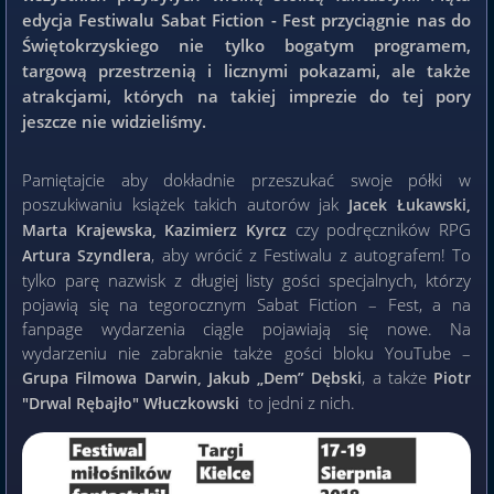
edycja Festiwalu Sabat Fiction - Fest przyciągnie nas do
Świętokrzyskiego nie tylko bogatym programem,
targową przestrzenią i licznymi pokazami, ale także
atrakcjami, których na takiej imprezie do tej pory
jeszcze nie widzieliśmy.
Pamiętajcie aby dokładnie przeszukać swoje półki w
poszukiwaniu książek takich autorów jak
Jacek Łukawski,
czy podręczników RPG
Marta Krajewska, Kazimierz Kyrcz
, aby wrócić z Festiwalu z autografem! To
Artura Szyndlera
tylko parę nazwisk z długiej listy gości specjalnych, którzy
pojawią się na tegorocznym Sabat Fiction – Fest, a na
fanpage wydarzenia ciągle pojawiają się nowe. Na
wydarzeniu nie zabraknie także gości bloku YouTube –
, a także
Grupa Filmowa Darwin, Jakub „Dem” Dębski
Piotr
to jedni z nich.
"Drwal Rębajło" Włuczkowski