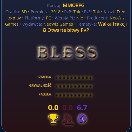
MMORPG
Rodzaj:
Grafika:
3D •
Premiera:
2018 •
PvP:
Tak
• PvE:
Tak •
Koszt:
Free-
to-play
•
Platformy:
PC
• Wersja PL:
Nie
•
Producent:
NeoWiz
Walka frakcji
Games
• Wydawca:
NeoWiz Games •
Tematyka:
✪ Otwarte bitwy PvP
GRAFIKA
[
\
\
\
\
\
\
\
\
]
GRYWALNOŚĆ
[
\
\
\
\
\
\
\
\
]
FABUŁA
[
\
\
\
\
\
\
\
\
]
0.0
0.0
6.7