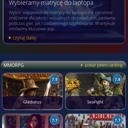
Wybieramy matrycę do laptopa
Wybór odpowiedniej matrycy do laptopa ma ogromne
znaczenie dla jakości wizualnych doświadczeń, zarówno
podczas gier, jak i codziennego użytkowania. W artykule
omówimy kluczowe asp…
czytaj dalej
MMORPG
pokaż pełen ranking
7.9
7.8
Gladiatus
SeaFight
7.7
7.7