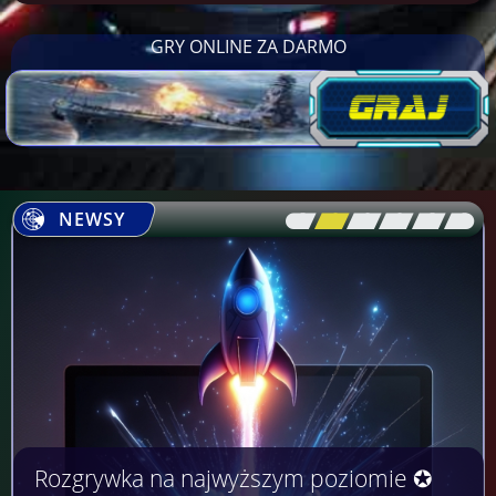
GRY ONLINE ZA DARMO
NEWSY
[\
\\
\\
\\
\\
\]
Rozgrywka na najwyższym poziomie ✪