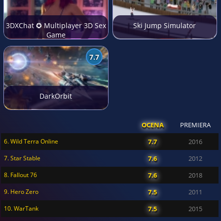
3DXChat ✪ Multiplayer 3D Sex
Ski Jump Simulator
Game
7.7
DarkOrbit
OCENA
PREMIERA
6. Wild Terra Online
7.7
2016
7. Star Stable
7.6
2012
8. Fallout 76
7.6
2018
9. Hero Zero
7.5
2011
10. WarTank
7.5
2015