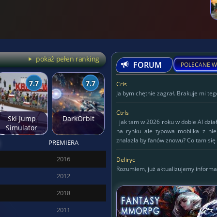
pokaż pełen ranking
FORUM
POLECANE W
7.7
7.7
Cris
Ja bym chętnie zagrał. Brakuje mi tego
Ctrls
Ski Jump
DarkOrbit
i jak tam w 2026 roku w dobie AI dzia
Simulator
na rynku ale typowa mobilka z ni
znalazła by fanów znowu? Co tam się 
PREMIERA
Deliryc
2016
Deliryc
Rozumiem, już aktualizujemy informa
2012
KAPITAN
2018
125
2011