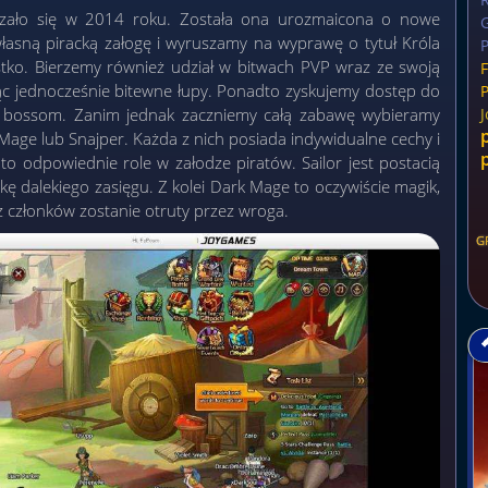
kazało się w 2014 roku. Została ona urozmaicona o nowe
G
własną piracką załogę i wyruszamy na wyprawę o tytuł Króla
P
tko. Bierzemy również udział w bitwach PVP wraz ze swoją
F
jąc jednocześnie bitewne łupy. Ponadto zyskujemy dostęp do
m bossom. Zanim jednak zaczniemy całą zabawę wybieramy
 Mage lub Snajper. Każda z nich posiada indywidualne cechy i
 to odpowiednie role w załodze piratów. Sailor jest postacią
kę dalekiego zasięgu. Z kolei Dark Mage to oczywiście magik,
z członków zostanie otruty przez wroga.
G