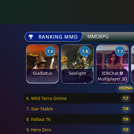
MMORPG
RANKING MMO
7.9
7.8
7.7
Gladiatus
SeaFight
3DXChat ✪
Multiplayer 3D
Sex Game
OCENA
6. Wild Terra Online
7.7
7. Star Stable
7.6
8. Fallout 76
7.6
9. Hero Zero
7.5