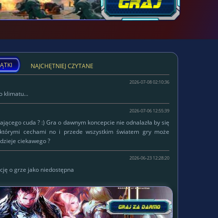
ĄTKI
NAJCHĘTNIEJ CZYTANE
2026-07-08 02:10:36
 klimatu...
2026-07-06 12:55:39
łającego cuda ? :) Gra o dawnym koncepcie nie odnalazła by się
ektórymi cechami no i przede wszystkim światem gry może
dzieje ciekawego ?
2026-06-23 12:28:20
cję o grze jako niedostępna
W serwisie od
Lokalizacja:
2015-10-14
Status:
własna firma
WWW:
https://ski-jumps.pl/