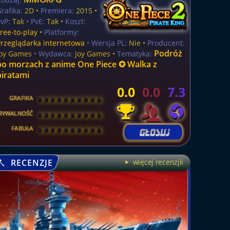
rafika:
2D •
Premiera:
2015 •
vP:
Tak
• PvE:
Tak •
Koszt:
ree-to-play
•
Platformy:
Przeglądarka internetowa
• Wersja PL:
Nie
•
Producent:
Podróż
Joy Games
• Wydawca:
Joy Games •
Tematyka:
po morzach z anime One Piece ✪ Walka z
piratami
0.0
0.0
7.3
GRAFIKA
[
\
\
\
\
\
\
\
\
]
RYWALNOŚĆ
[
\
\
\
\
\
\
\
\
]
FABUŁA
[
\
\
\
\
\
\
\
\
]
RECENZJE
więcej recenzjii