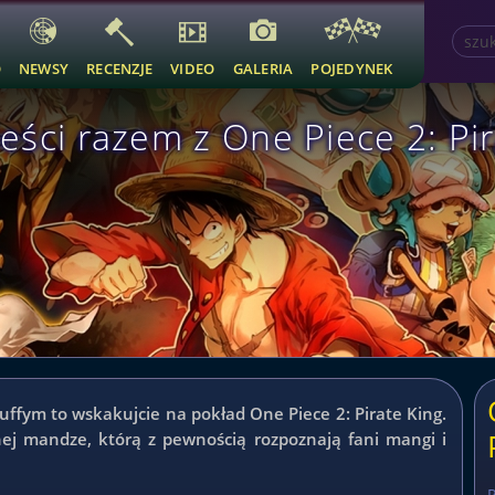
O
NEWSY
RECENZJE
VIDEO
GALERIA
POJEDYNEK
ści razem z One Piece 2: Pir
uffym to wskakujcie na pokład One Piece 2: Pirate King.
ej mandze, którą z pewnością rozpoznają fani mangi i