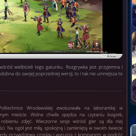
śród wielbicieli tego gatunku. Rozgrywka jest przyjemna i
odobna do swojej poprzedniej wersji, to i tak nie umniejsza to
litechnice Wrocławskiej ewoluowała na laborantkę w
ym mieście. Wolne chwile spędza na czytaniu książek,
 i robieniu zdjęć. Wieczorne sesje wśród gier są dla niej
ści. Na ogół jest miłą, spokojną i zamkniętą w swoim świecie
kiedy przywdziewa cosplay i wyrusza z kompanem w podróż