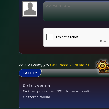
Zalety i wady gry
One Piece 2: Pirate King
ZALETY
Dla fanów anime
Ciekawe połączenie RPG z turowymi walkami
Obszerna fabuła