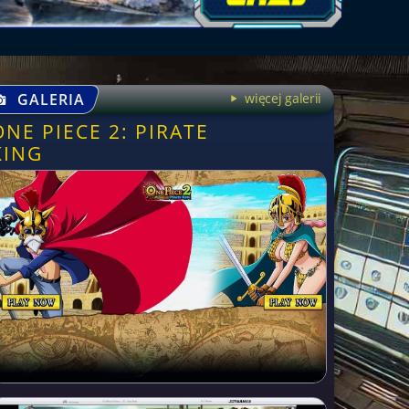
GALERIA
więcej galerii
ONE PIECE 2: PIRATE
KING