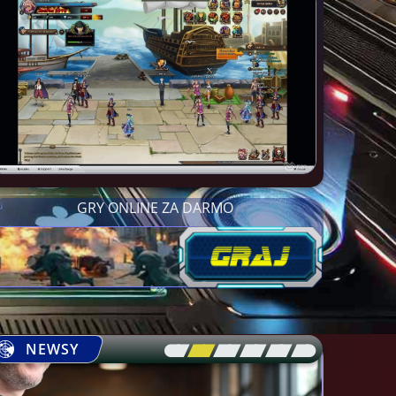
GRY ONLINE ZA DARMO
NEWSY
[\
\\
\\
\\
\\
\]