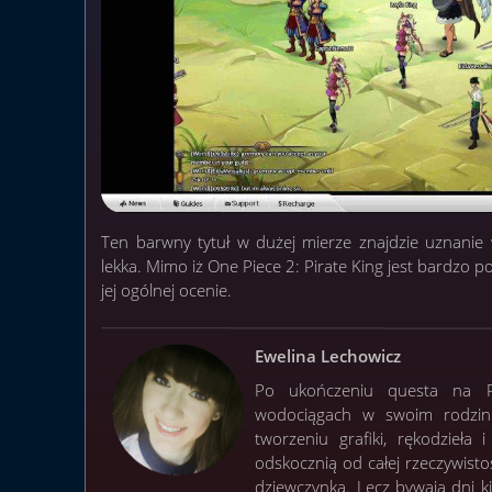
Ten barwny tytuł w dużej mierze znajdzie uznanie w
lekka. Mimo iż One Piece 2: Pirate King jest bardzo p
jej ogólnej ocenie.
Ewelina Lechowicz
Po ukończeniu questa na Po
wodociągach w swoim rodzinn
tworzeniu grafiki, rękodzieła
odskocznią od całej rzeczywisto
dziewczynką. Lecz bywają dni 