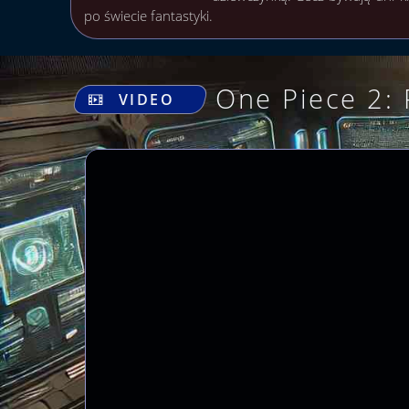
po świecie fantastyki.
One Piece 2: 
VIDEO