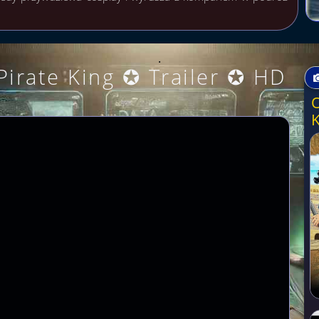
.
Pirate King ✪ Trailer ✪ HD