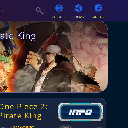
ZALOGUJ
DOLACZ
FANPAGE
ate King
One Piece 2:
Pirate King
MMORPG
Rodzaj: