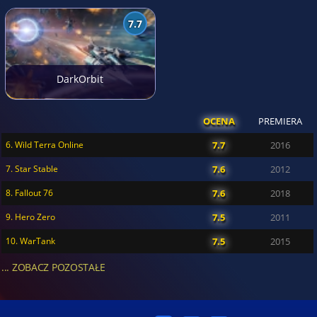
7.7
DarkOrbit
OCENA
PREMIERA
6. Wild Terra Online
7.7
2016
7. Star Stable
7.6
2012
8. Fallout 76
7.6
2018
9. Hero Zero
7.5
2011
10. WarTank
7.5
2015
... ZOBACZ POZOSTAŁE