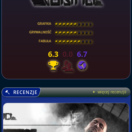
GRAFIKA
[
\
\
\
\
\
\
\
\
]
GRYWALNOŚĆ
[
\
\
\
\
\
\
\
\
]
FABUŁA
[
\
\
\
\
\
\
\
\
]
6.3
0.0
6.7
RECENZJE
więcej recenzjii