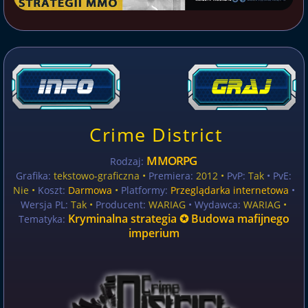
Crime District
MMORPG
Rodzaj:
Grafika:
tekstowo-graficzna •
Premiera:
2012 •
PvP:
Tak
• PvE:
Nie •
Koszt:
Darmowa
•
Platformy:
Przeglądarka internetowa
•
Wersja PL:
Tak
•
Producent:
WARIAG
• Wydawca:
WARIAG •
Kryminalna strategia ✪ Budowa mafijnego
Tematyka:
imperium