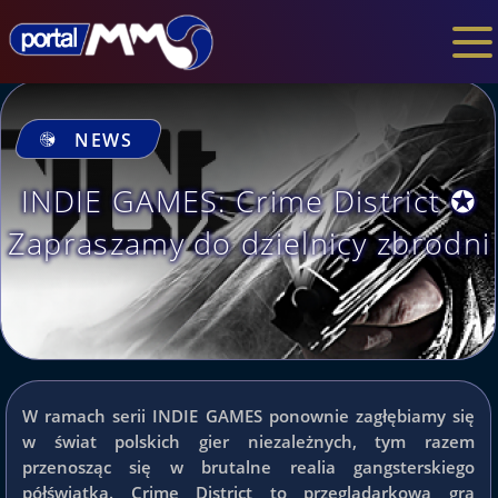
NEWS
INDIE GAMES: Crime District ✪
Zapraszamy do dzielnicy zbrodni
W ramach serii INDIE GAMES ponownie zagłębiamy się
w świat polskich gier niezależnych, tym razem
przenosząc się w brutalne realia gangsterskiego
półświatka. Crime District to przeglądarkowa gra