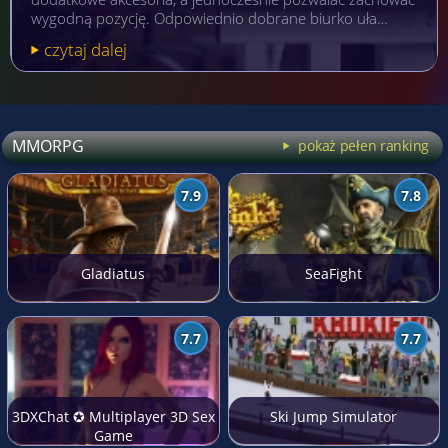
wygodną pozycję. Odpowiednio dobrane biurko uła…
czytaj dalej
MMORPG
pokaż pełen ranking
7.9
7.8
Gladiatus
SeaFight
7.7
7.7
3DXChat ✪ Multiplayer 3D Sex
Ski Jump Simulator
Game