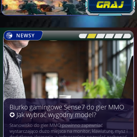
NEWSY
[\
\\
\\
\\
\\
\]
Biurko gamingowe Sense7 do gier MMO
✪ Jak wybrać wygodny model?
Stanowisko do gier MMO powinno zapewniać
wystarczająco dużo miejsca na monitor, klawiaturę, mysz i
dodatkowe akcesoria, a jednocześnie pozwalać zachować