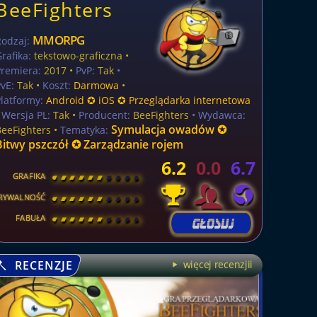
BeeFighters
MMORPG
Rodzaj:
rafika:
tekstowo-graficzna •
Premiera:
2017 •
PvP:
Tak
•
vE:
Tak •
Koszt:
Darmowa
•
latformy:
Android ✪ iOS ✪ Przeglądarka internetowa
 Wersja PL:
Tak
•
Producent:
BeeFighters
• Wydawca:
Symulacja owadów ✪
BeeFighters •
Tematyka:
Bitwy pszczół ✪ Zarządzanie rojem
6.2
0.0
6.7
GRAFIKA
[
\
\
\
\
\
\
\
\
]
RYWALNOŚĆ
[
\
\
\
\
\
\
\
\
]
FABUŁA
[
\
\
\
\
\
\
\
\
]
RECENZJE
więcej recenzjii