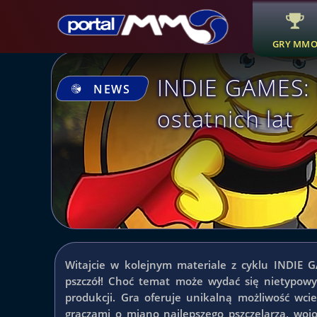
GRY MM
INDIE GAMES: 
NEWS
ostatnich lat
Witajcie w kolejnym materiale z cyklu INDIE 
pszczół! Choć temat może wydać się nietypowy
produkcji. Gra oferuje unikalną możliwość wcie
graczami o miano najlepszego pszczelarza, wo