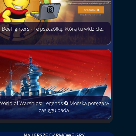
BeeFighters - Tę pszczółkę, którą tu widzicie...
World of Warships: Legends ✪ Morska potęga w
zasięgu pada
NAJLEPSZE DARMOWE GRY