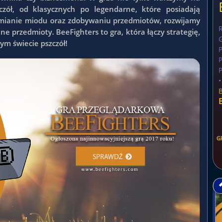
czół, od klasycznych po legendarne, które posiadają
ymianie miodu oraz zdobywaniu przedmiotów, rozwijamy
e przedmioty. BeeFighters to gra, która łączy strategię,
G
ym świecie pszczół!
P
P
•
G