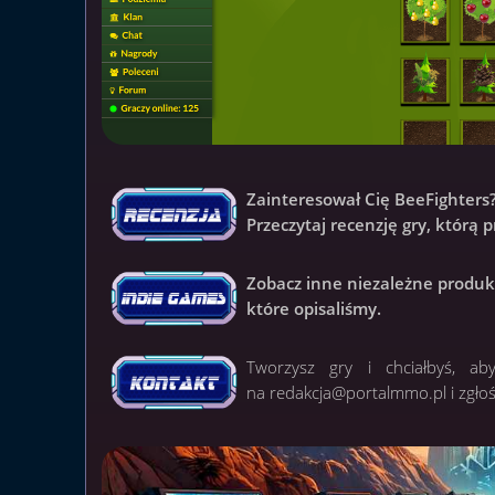
Zainteresował Cię BeeFighters
Przeczytaj recenzję gry, którą 
Zobacz inne niezależne produk
które opisaliśmy.
Tworzysz gry i chciałbyś, ab
na
redakcja@portalmmo.pl
i zgło