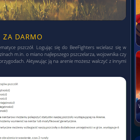
H ZA DARMO
ematyce pszczół. Logując się do BeeFighters wcielasz się w
dzinach m.in. o miano najlepszego pszczelarza, wojownika czy
rzygodach. Aktywując ją na arenie możesz walczyć z innymi