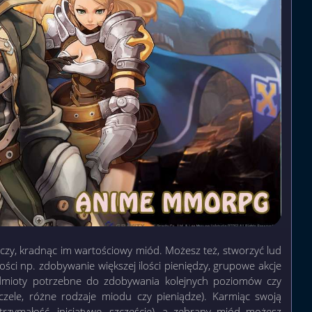
czy, kradnąc im wartościowy miód. Możesz też, stworzyć lud
ości np. zdobywanie większej ilości pieniędzy, grupowe akcje
dmioty potrzebne do zdobywania kolejnych poziomów czy
czele, różne rodzaje miodu czy pieniądze). Karmiąc swoją
ytrzymałość, inicjatywę, szczęście), a zebrany miód możesz