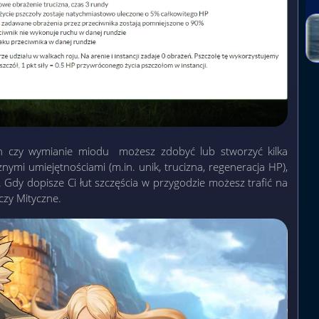
ch czy wymianie miodu możesz zdobyć lub stworzyć kilka
żnymi umiejętnościami (m.in. unik, trucizna, regeneracja HP),
. Gdy dopisze Ci łut szczęścia w przygodzie możesz trafić na
czy Mityczne.