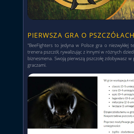
PIERWSZA GRA O PSZCZÓŁAC
"BeeFighters to jedyna w Polsce gra o niezwykłej t
trenera pszczół, rywalizując z innymi w różnych dzie
biznesmena. Swoją pierwszą pszczołę zdobywasz w p
graczami.