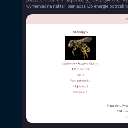
wymieniać na nektar, pieniądze lub energie potrzebną