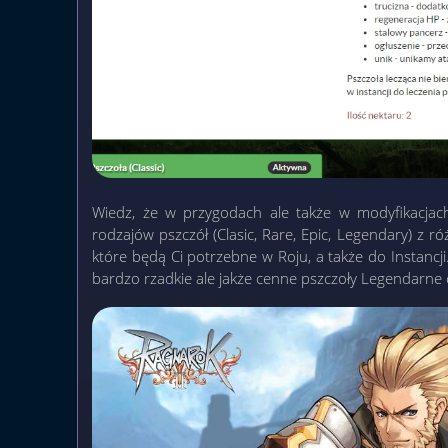
Wiedz, że w przygodach ale także w modyfikacja
rodzajów pszczół (Clasic, Rare, Epic, Legendary) z ró
które będą Ci potrzebne w Roju, a także do Instancji
bardzo rzadkie ale jakże cenne pszczoły Legendarne 