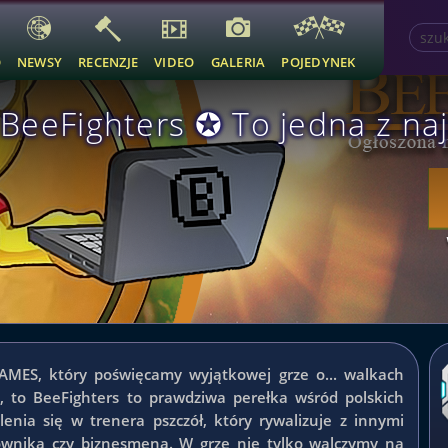
O
NEWSY
RECENZJE
VIDEO
GALERIA
POJEDYNEK
BeeFighters ✪ To jedna z naj
GAMES, który poświęcamy wyjątkowej grze o... walkach
, to BeeFighters to prawdziwa perełka wśród polskich
lenia się w trenera pszczół, który rywalizuje z innymi
jownika czy biznesmena. W grze nie tylko walczymy na