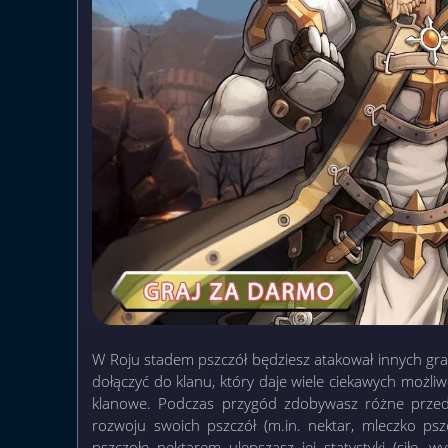
W Roju stadem pszczół będziesz atakował innych gra
dołączyć do klanu, który daje wiele ciekawych możliw
klanowe. Podczas przygód zdobywasz różne prze
rozwoju swoich pszczół (m.in. nektar, mleczko psz
pszczołę nektarem ulepszasz jej statystyki (siłę, w